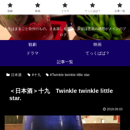
なんかくうかい
観劇
映画
ドラマ
てっくぱぱ？
記事一覧
人生はまるごと自分のもの。さあ楽しもう！。最近は芝居の感想がメインのブ
ログ。
観劇
映画
ドラマ
てっくぱぱ？
記事一覧
日本酒
#十九
#Twinkle twinkle little star
＜日本酒＞十九 Twinkle twinkle little
star.
2019.09.03