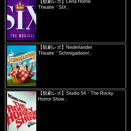
【観劇レポ】Lena Horne
Theatre「SIX」
【観劇レポ】Nederlander
Theatre「Schmigadoon!」
【観劇レポ】Studio 54「The Rocky
Horror Show」