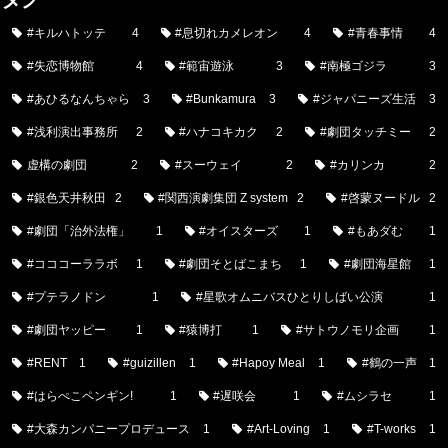
#キルハトッテ
4
#息切れカメレオン
4
#青春事情
4
#失恋博物館
4
#範宙遊泳
3
#南極ゴジラ
3
#あひるなんちゃら
3
#Bunkamura
3
#ジャパニーズ生活
3
#浅利演出事務所
2
#ハナコキカク
2
#劇団タッチミー
2
虚構の劇団
2
#スーウェイ
2
#カリンカ
2
#銀色天井秋田
2
#関西演劇集団 Z system
2
#啓蒙ヌードル
2
#劇団「治外法権」
1
#オイスターズ
1
#もあダむ
1
#コココーララボ
1
#劇団そとばこまち
1
#劇団海星館
1
#プテラノドン
1
#星歌オムニバスひとりしばい公演
1
#劇団ヤッピー
1
#猿博打
1
#サトウノモリ企画
1
#RENT
1
#guizillen
1
#Hapoy Meal
1
#鶴の一声
1
#はらぺこペンギン!
1
#遅咲会
1
#ムシラセ
1
#大森カンパニープロデュース
1
#Art-Loving
1
#T-works
1