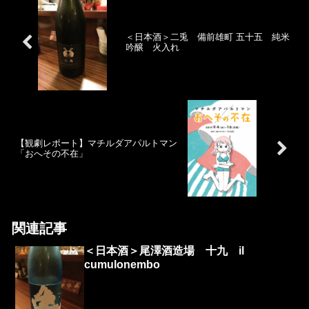
＜日本酒＞二兎 備前雄町 五十五 純米
吟醸 火入れ
【観劇レポート】マチルダアパルトマン
「おへその不在」
関連記事
＜日本酒＞尾澤酒造場 十九 il
cumulonembo