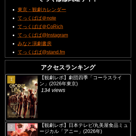
東京・観劇カレンダー
てっくぱぱ＠note
てっくぱぱ＠CoRich
てっくぱぱ@Instagram
みなと演劇書房
てっくぱぱ@stand.fm
アクセスランキング
【観劇レポ】劇団四季「コーラスライ
ン」(2026年東京)
134 views
【観劇レポ】日本テレビ/丸美屋食品ミュ
ージカル「アニー」(2026年)