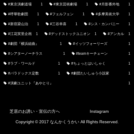
#東京演劇道場
1
#東京芸術劇場
1
#月影番外地
1
#呼華歌劇団
1
#フェルフェン
1
#多摩美術大学
1
#新宿梁山泊
1
#三谷幸喜
1
#シス・カンパニー
1
#江花実里企画
1
#デッドストックユニオン
1
#アンカル
1
#劇団『横浜組曲』
1
#イッツフォーリーズ
1
#シアターノーチラス
1
#teamキーチェーン
1
#ラブ・ワールド
1
#ちょっとはいしゃく
1
#パラドックス定数
1
#劇団たいしゅう小説家
1
#演劇ユニット『あやとり』
1
芝居のお誘い・宣伝の方へ
Instagram
Copyright © 2017 なんかくうかい All Rights Reserved.