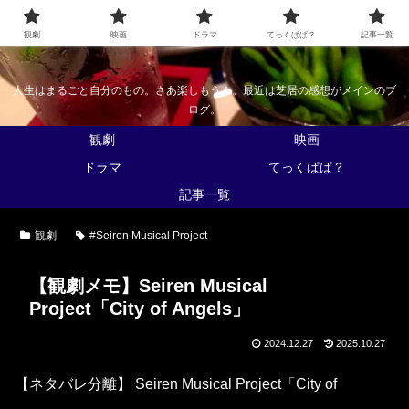
なんかくうかい
観劇
映画
ドラマ
てっくぱぱ？
記事一覧
人生はまるごと自分のもの。さあ楽しもう！。最近は芝居の感想がメインのブ
ログ。
観劇
映画
ドラマ
てっくぱぱ？
記事一覧
観劇
#Seiren Musical Project
【観劇メモ】Seiren Musical
Project「City of Angels」
2024.12.27
2025.10.27
【ネタバレ分離】 Seiren Musical Project「City of