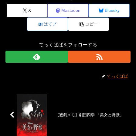
X
Mastodon
Bluesky
はてブ
コピー
てっくぱぱをフォローする
てっくぱぱ
【観劇メモ】劇団四季 「美女と野獣」