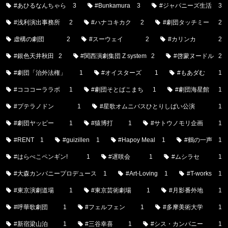
#あひるなんちゃら
3
#Bunkamura
3
#ジャパニーズ生活
3
#浅利演出事務所
2
#ハナコキカク
2
#劇団タッチミー
2
虚構の劇団
2
#スーウェイ
2
#カリンカ
2
#銀色天井秋田
2
#関西演劇集団 Z system
2
#啓蒙ヌードル
2
#劇団「治外法権」
1
#オイスターズ
1
#もあダむ
1
#コココーララボ
1
#劇団そとばこまち
1
#劇団海星館
1
#プテラノドン
1
#星歌オムニバスひとりしばい公演
1
#劇団ヤッピー
1
#猿博打
1
#サトウノモリ企画
1
#RENT
1
#guizillen
1
#Hapoy Meal
1
#鶴の一声
1
#はらぺこペンギン!
1
#遅咲会
1
#ムシラセ
1
#大森カンパニープロデュース
1
#Art-Loving
1
#T-works
1
#東京演劇道場
1
#東京芸術劇場
1
#月影番外地
1
#呼華歌劇団
1
#フェルフェン
1
#多摩美術大学
1
#新宿梁山泊
1
#三谷幸喜
1
#シス・カンパニー
1