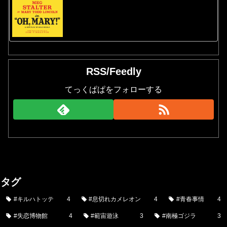
RSS/Feedly
てっくぱぱをフォローする
タグ
#キルハトッテ
4
#息切れカメレオン
4
#青春事情
4
#失恋博物館
4
#範宙遊泳
3
#南極ゴジラ
3