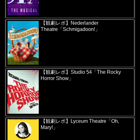
【観劇レポ】Nederlander
Theatre「Schmigadoon!」
【観劇レポ】Studio 54「The Rocky
Horror Show」
【観劇レポ】Lyceum Theatre「Oh,
Mary!」