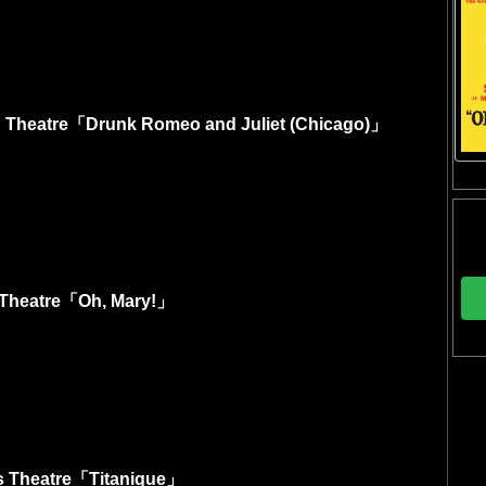
eatre「Drunk Romeo and Juliet (Chicago)」
eatre「Oh, Mary!」
heatre「Titanique」