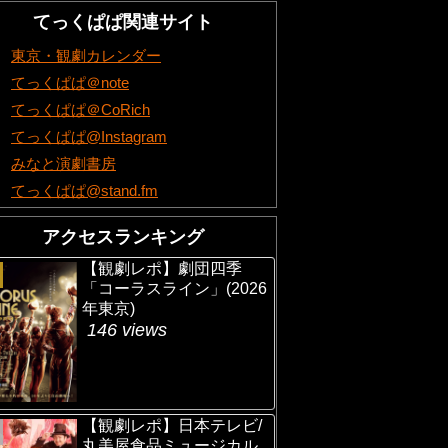
てっくぱぱ関連サイト
東京・観劇カレンダー
てっくぱぱ＠note
てっくぱぱ＠CoRich
てっくぱぱ@Instagram
みなと演劇書房
てっくぱぱ@stand.fm
アクセスランキング
【観劇レポ】劇団四季
「コーラスライン」(2026
年東京)
146 views
【観劇レポ】日本テレビ/
丸美屋食品ミュージカル