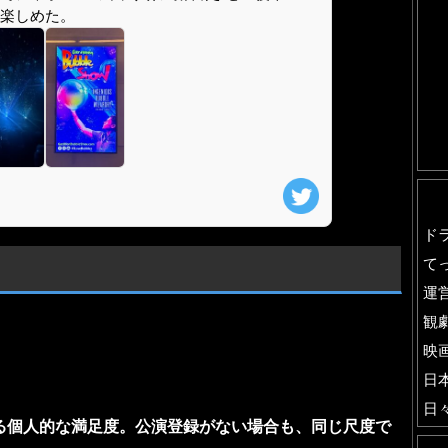
楽しめた。
ド
て
運
観
映
日
日
る個人的な満足度。公演登録がない場合も、同じ尺度で