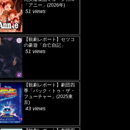
「アニー」(2026年)
51 views
【観劇レポート】セツコ
の豪遊「自亡自記」
51 views
【観劇レポート】劇団四
季「バック・トゥ・ザ・
フューチャー」(2025東
京)
43 views