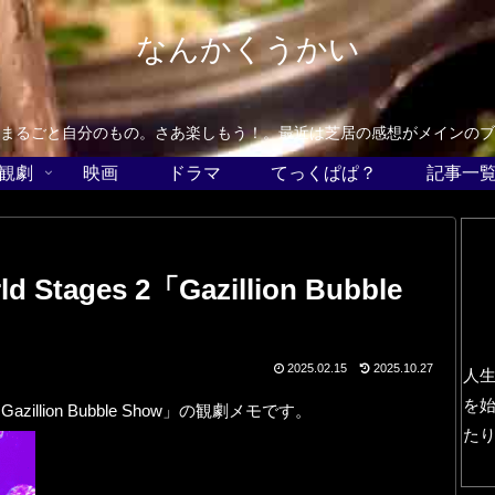
なんかくうかい
まるごと自分のもの。さあ楽しもう！。最近は芝居の感想がメインのブ
観劇
映画
ドラマ
てっくぱぱ？
記事一
tages 2「Gazillion Bubble
2025.02.15
2025.10.27
人
を
Gazillion Bubble Show」の観劇メモです。
た