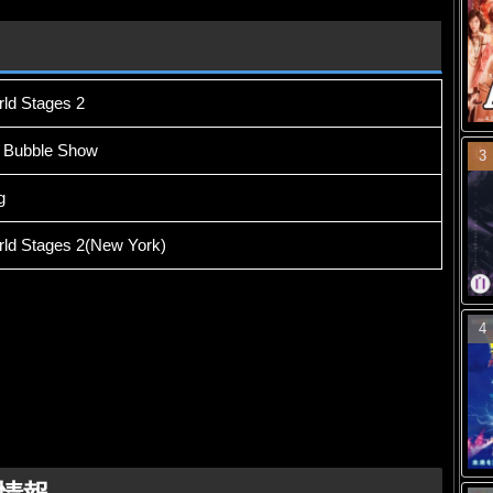
ld Stages 2
n Bubble Show
g
ld Stages 2(New York)