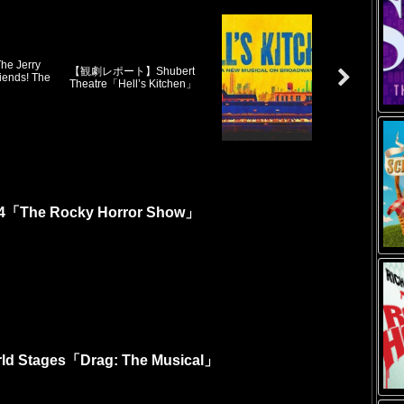
 Jerry
【観劇レポート】Shubert
iends! The
Theatre「Hell’s Kitchen」
The Rocky Horror Show」
Stages「Drag: The Musical」