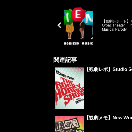
【観劇レポート】The
Orbac Theater「Fr
Musical Parody」
関連記事
【観劇レポ】Studio 54「
【観劇メモ】New World 