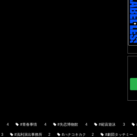
4
#青春事情
4
#失恋博物館
4
#範宙遊泳
3
3
#浅利演出事務所
2
#ハナコキカク
2
#劇団タッチミー