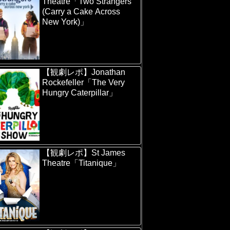
Theatre「Two Strangers
(Carry a Cake Across
New York)」
【観劇レポ】Jonathan
Rockefeller「The Very
Hungry Caterpillar」
【観劇レポ】St James
Theatre「Titanique」