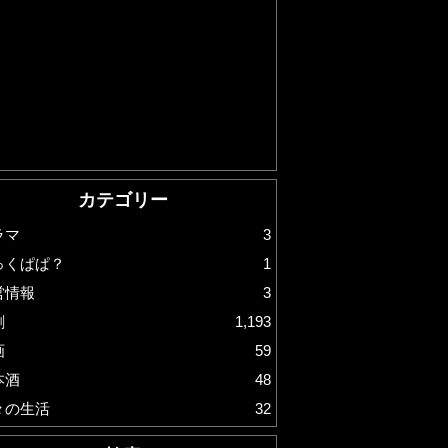
カテゴリー
ラマ
3
っくぱぱ？
1
営情報
3
劇
1,193
画
59
本酒
48
々の生活
32