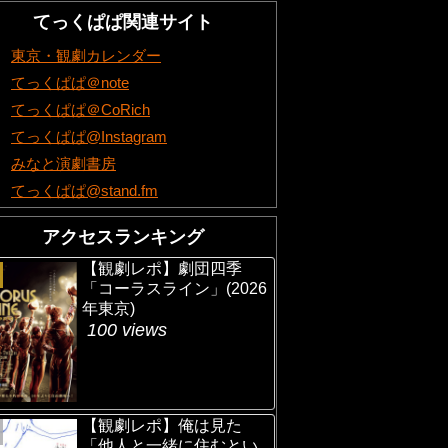
てっくぱぱ関連サイト
東京・観劇カレンダー
てっくぱぱ＠note
てっくぱぱ＠CoRich
てっくぱぱ@Instagram
みなと演劇書房
てっくぱぱ@stand.fm
アクセスランキング
【観劇レポ】劇団四季
「コーラスライン」(2026
年東京)
100 views
【観劇レポ】俺は見た
「他人と一緒に住むとい