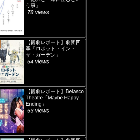
う事」
78 views
【観劇レポート】劇団四
季「ロボット・イン・
ザ・ガーデン」
54 views
【観劇レポート】Belasco
Theatre「Maybe Happy
Ending」
53 views