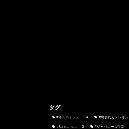
タグ
#キルハトッテ
4
#息切れカメレオン
#Bunkamura
3
#ジャパニーズ生活