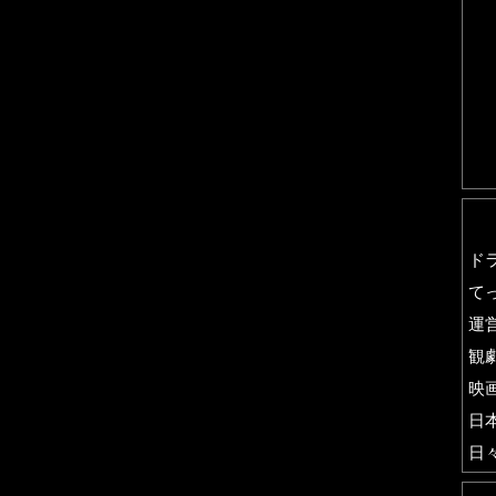
ド
て
運
観
映
日
日