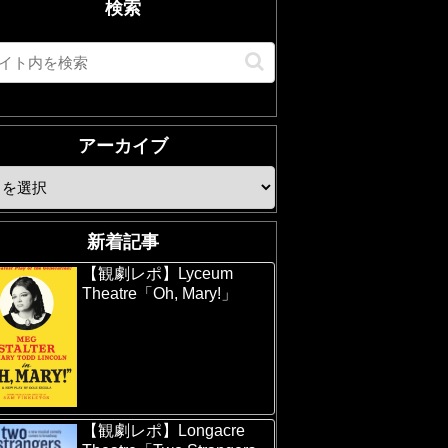
検索
アーカイブ
新着記事
【観劇レポ】Lyceum
Theatre「Oh, Mary!」
【観劇レポ】Longacre