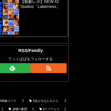
【観劇レポ】NEW 42
Studios「Label•less」
RSS/Feedly
てっくぱぱをフォローする
#南極ゴジラ
3
#あひるなんちゃら
3
2
虚構の劇団
2
#スーウェイ
2