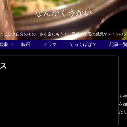
なんかくうかい
まるごと自分のもの。さあ楽しもう！。最近は芝居の感想がメインのブ
観劇
映画
ドラマ
てっくぱぱ？
記事一
ス
人
を
た