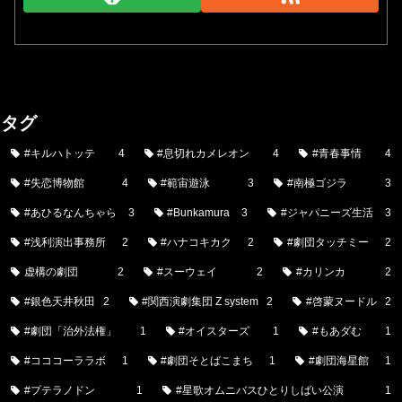
タグ
#キルハトッテ
4
#息切れカメレオン
4
#青春事情
4
#失恋博物館
4
#範宙遊泳
3
#南極ゴジラ
3
#あひるなんちゃら
3
#Bunkamura
3
#ジャパニーズ生活
3
#浅利演出事務所
2
#ハナコキカク
2
#劇団タッチミー
2
虚構の劇団
2
#スーウェイ
2
#カリンカ
2
#銀色天井秋田
2
#関西演劇集団 Z system
2
#啓蒙ヌードル
2
#劇団「治外法権」
1
#オイスターズ
1
#もあダむ
1
#コココーララボ
1
#劇団そとばこまち
1
#劇団海星館
1
#プテラノドン
1
#星歌オムニバスひとりしばい公演
1