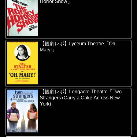
Horror Show」
【観劇レポ】Lyceum Theatre「Oh,
Mary!」
【観劇レポ】Longacre Theatre「Two
Strangers (Carry a Cake Across New
York)」