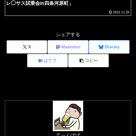
レ◯サス試乗会in四条河原町」
2022.11.26
シェアする
X
Mastodon
Bluesky
はてブ
コピー
てっくぱぱ