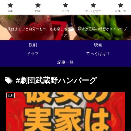
なんかくうかい
観劇
映画
ドラマ
てっくぱぱ？
記事一覧
人生はまるごと自分のもの。さあ楽しもう！。最近は芝居の感想がメインのブ
ログ。
観劇
映画
ドラマ
てっくぱぱ？
記事一覧
#劇団武蔵野ハンバーグ
観劇