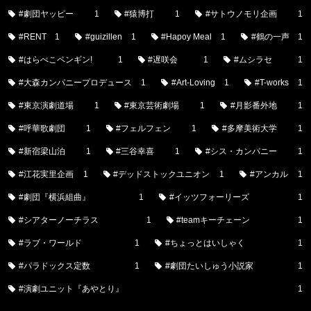
#劇団ヤッピー
1
#猿博打
1
#サトウノモリ企画
1
#RENT
1
#guizillen
1
#Hapoy Meal
1
#鶴の一声
1
#はらぺこペンギン!
1
#遅咲会
1
#ムシラセ
1
#大森カンパニープロデュース
1
#Art-Loving
1
#T-works
1
#東京演劇道場
1
#東京芸術劇場
1
#月影番外地
1
#呼華歌劇団
1
#フェルフェン
1
#多摩美術大学
1
#新宿梁山泊
1
#三谷幸喜
1
#シス・カンパニー
1
#江花実里企画
1
#デッドストックユニオン
1
#アンカル
1
#劇団『横浜組曲』
1
#イッツフォーリーズ
1
#シアターノーチラス
1
#teamキーチェーン
1
#ラブ・ワールド
1
#ちょっとはいしゃく
1
#パラドックス定数
1
#劇団たいしゅう小説家
1
#演劇ユニット『あやとり』
1