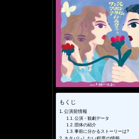
もくじ
公演前情報
公演・観劇データ
団体の紹介
事前に分かるストーリーは?
ネタバレしない程度の情報