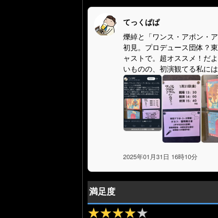
てっくぱぱ
爍綽と「ワンス・アポン・ア
初見。プロデュース団体？東
ャストで。超オススメ！だよ
いものの、初演観てる私には少
2025年01月31日 16時10分
満足度
★★★★★
★★★★★