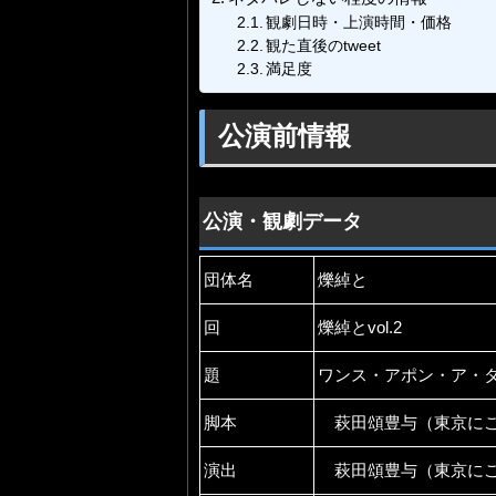
観劇日時・上演時間・価格
観た直後のtweet
満足度
公演前情報
公演・観劇データ
団体名
爍綽と
回
爍綽とvol.2
題
ワンス・アポン・ア・
脚本
萩田頌豊与（東京にこ
演出
萩田頌豊与（東京にこ