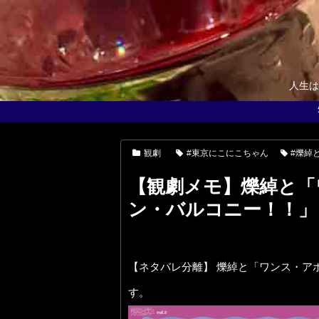
人生は
観劇
#東京にこにこちゃん
#爍綽
【観劇メモ】爍綽と「
ン・バルコニー！！」
【ネタバレ分離】 爍綽と「ワンス・ア
す。