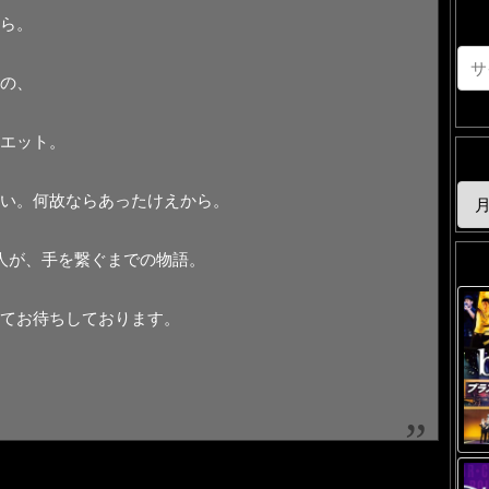
ら。
の、
エット。
い。何故ならあったけえから。
人が、手を繋ぐまでの物語。
てお待ちしております。