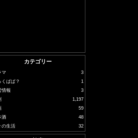
カテゴリー
ラマ
3
っくぱぱ？
1
営情報
3
劇
1,197
画
59
本酒
48
々の生活
32