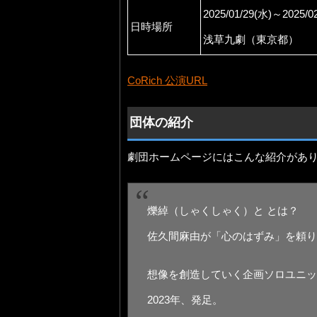
2025/01/29(水)～2025/0
日時場所
浅草九劇（東京都）
CoRich 公演URL
団体の紹介
劇団ホームページにはこんな紹介があ
爍綽（しゃくしゃく）と とは？
佐久間麻由が「心のはずみ」を頼り
想像を創造していく企画ソロユニッ
2023年、発足。