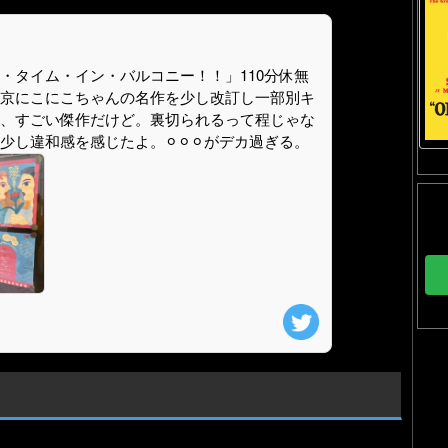
・タイム・イン・バルコニー！！」110分休無
京にこにこちゃんの名作を少し改訂し一部別キ
、すごい傑作だけど。裏切られるって程じゃな
し違和感を感じたよ。⚪︎⚪︎⚪︎がデカ過ぎる。