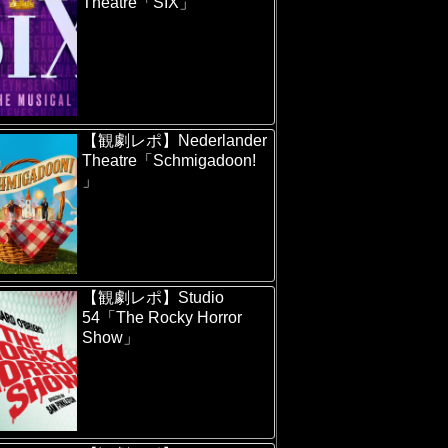
Theatre「SIX」
【観劇レポ】Nederlander
Theatre「Schmigadoon!
」
【観劇レポ】Studio
54「The Rocky Horror
Show」