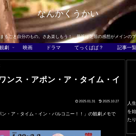
なんかくうかい
まるごと自分のもの。さあ楽しもう！。最近は芝居の感想がメインのブ
観劇
映画
ドラマ
てっくぱぱ？
記事一
と
ワンス・アポン・ア・タイム・イ
2025.01.31
2025.10.27
人
を
ポン・ア・タイム・イン・バルコニー！！」の観劇メモで
た