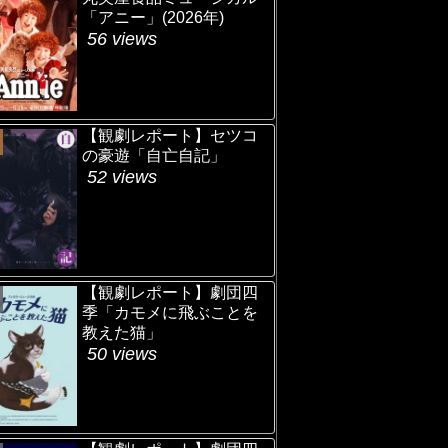
「アニー」(2026年)
56 views
【観劇レポート】セツコ
の豪遊「自亡自記」
52 views
【観劇レポート】劇団四
季「カモメに飛ぶことを
教えた猫」
50 views