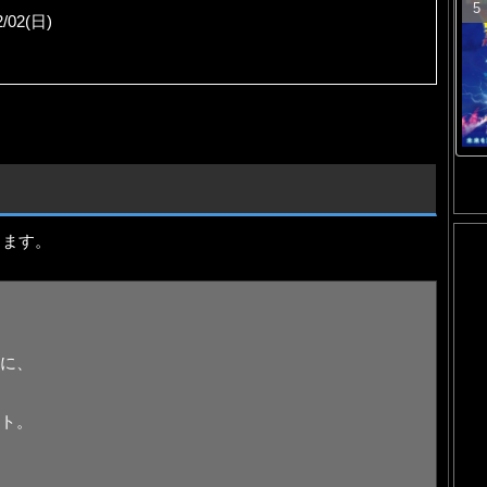
2/02(日)
ります。
に、
ト。