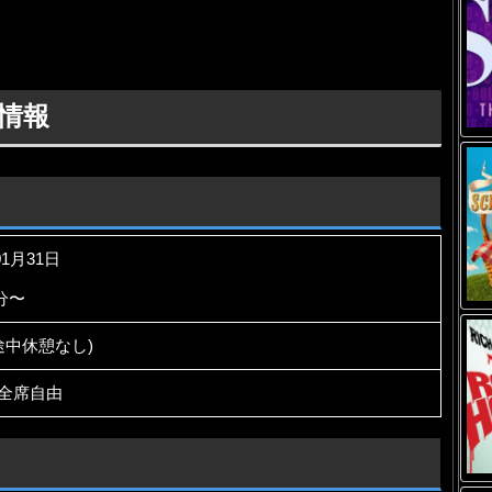
情報
01月31日
0分〜
(途中休憩なし)
円 全席自由