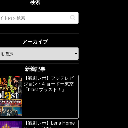
検索
アーカイブ
新着記事
【観劇レポ】フジテレビ
ジョン・キョードー東京
「blast ブラスト！」
【観劇レポ】Lena Horne