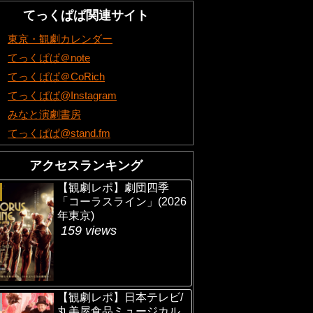
てっくぱぱ関連サイト
東京・観劇カレンダー
てっくぱぱ＠note
てっくぱぱ＠CoRich
てっくぱぱ@Instagram
みなと演劇書房
てっくぱぱ@stand.fm
アクセスランキング
【観劇レポ】劇団四季
「コーラスライン」(2026
年東京)
159 views
【観劇レポ】日本テレビ/
丸美屋食品ミュージカル