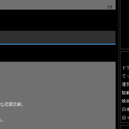
ド
て
運
観
映
な恋愛悲劇。
日
日
ち、