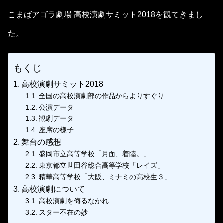
こまばアゴラ劇場 高校演劇サミット2018を観てきまし
た。
もくじ
高校演劇サミット2018
全国の高校演劇部の作品からよりすぐり
公演データ
観劇データ
座席の様子
舞台の感想
盛岡市立高等学校「月面、着陸。」
東京都立世田谷総合高等学校「レイズ」
精華高等学校「大阪、ミナミの高校生３」
高校演劇について
高校演劇を侮るなかれ
スター不在の妙