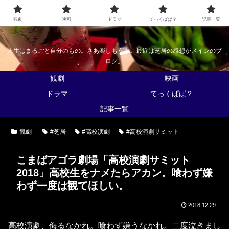
なんかくうかい
観劇
映画
ドラマ
てっくぱぱ？
記事一覧
人生はまるごと自分のもの。さあ楽しもう！。最近は芝居の感想がメインのブ
ログ。
観劇
映画
ドラマ
てっくぱぱ？
記事一覧
観劇
#芝居
#高校演劇
#高校演劇サミット
こまばアゴラ劇場「高校演劇サミット
2018」高校生をナメたらアカン。喰わず嫌
わず一度は観てほしい。
2018.12.29
高校演劇、侮るなかれ。喰わず嫌うなかれ。二度泣きまし