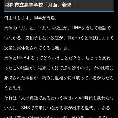
盛岡市立高等学校「月面、着陸。」
何よりもまず、脚本が秀逸。
天体の「月」と、平凡な高校生が、LINEを通して会話で
つながる。突拍子もない設定が、気がつくと演技によって
次第に実体化されてくる心地よさ。
天体とLINEするってどういうことだ？と、ちょっと変わ
ったこの物語が、結末に向けて涙を誘うのは、その比喩に
象徴された事柄が、巧みに世相を切り取っているからだろ
うと思う。
それは『人は孤独であるという事はいつの時代も変わらな
いのに、SNSで簡単につながる事が出来る世代。』ある
いは『アポロ計画のような「人類共通の夢」を、持てなく