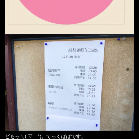
どもっ＼(´▽｀*)。てっくぱぱです。