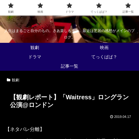
なんかくうかい
観劇
映画
ドラマ
てっくぱぱ？
記事一覧
人生はまるごと自分のもの。さあ楽しもう！。最近は芝居の感想がメインのブ
ログ。
観劇
映画
ドラマ
てっくぱぱ？
記事一覧
観劇
【観劇レポート】「Waitress」ロングラン
公演@ロンドン
2019.04.17
【ネタバレ分離】