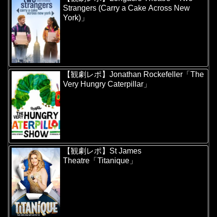
Strangers (Carry a Cake Across New
York)」
【観劇レポ】Jonathan Rockefeller「The
Very Hungry Caterpillar」
【観劇レポ】St James
Theatre「Titanique」