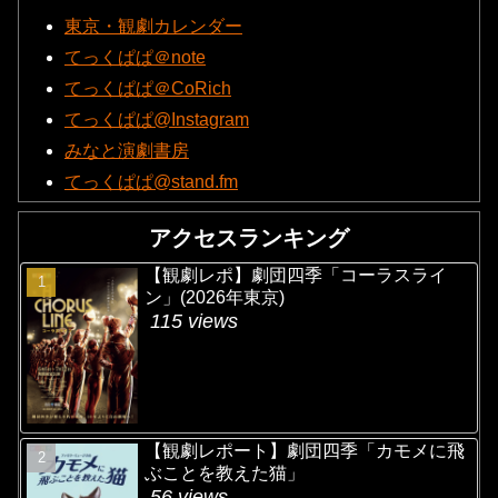
東京・観劇カレンダー
てっくぱぱ＠note
てっくぱぱ＠CoRich
てっくぱぱ@Instagram
みなと演劇書房
てっくぱぱ@stand.fm
アクセスランキング
【観劇レポ】劇団四季「コーラスライ
ン」(2026年東京)
115 views
【観劇レポート】劇団四季「カモメに飛
ぶことを教えた猫」
56 views