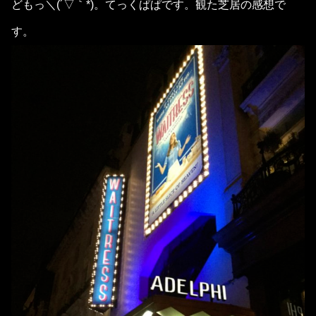
どもっ＼(´▽｀*)。てっくぱぱです。観た芝居の感想で
す。