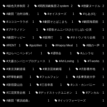
#銀色天井秋田
2
#関西演劇集団 Z system
2
#啓蒙ヌードル
2
#劇団「治外法権」
1
#オイスターズ
1
#もあダむ
1
#コココーララボ
1
#劇団そとばこまち
1
#劇団海星館
1
#プテラノドン
1
#星歌オムニバスひとりしばい公演
1
#劇団ヤッピー
1
#猿博打
1
#サトウノモリ企画
1
#RENT
1
#guizillen
1
#Hapoy Meal
1
#鶴の一声
1
#はらぺこペンギン!
1
#遅咲会
1
#ムシラセ
1
#大森カンパニープロデュース
1
#Art-Loving
1
#T-works
1
#東京演劇道場
1
#東京芸術劇場
1
#月影番外地
1
#呼華歌劇団
1
#フェルフェン
1
#多摩美術大学
1
#新宿梁山泊
1
#三谷幸喜
1
#シス・カンパニー
1
#江花実里企画
1
#デッドストックユニオン
1
#アンカル
1
#劇団『横浜組曲』
1
#イッツフォーリーズ
1