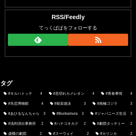
RSS/Feedly
てっくぱぱをフォローする
タグ
#キルハトッテ
4
#息切れカメレオン
4
#青春事情
4
#失恋博物館
4
#範宙遊泳
3
#南極ゴジラ
3
#あひるなんちゃら
3
#Bunkamura
3
#ジャパニーズ生活
3
#浅利演出事務所
2
#ハナコキカク
2
#劇団タッチミー
2
虚構の劇団
2
#スーウェイ
2
#カリンカ
2