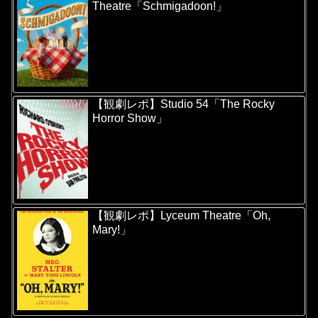
Theatre「Schmigadoon!」
【観劇レポ】Studio 54「The Rocky
Horror Show」
【観劇レポ】Lyceum Theatre「Oh,
Mary!」