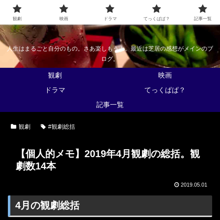
なんかくうかい
観劇
映画
ドラマ
てっくぱぱ？
記事一覧
人生はまるごと自分のもの。さあ楽しもう！。最近は芝居の感想がメインのブ
ログ。
観劇
映画
ドラマ
てっくぱぱ？
記事一覧
観劇
#観劇総括
【個人的メモ】2019年4月観劇の総括。観
劇数14本
2019.05.01
4月の観劇総括