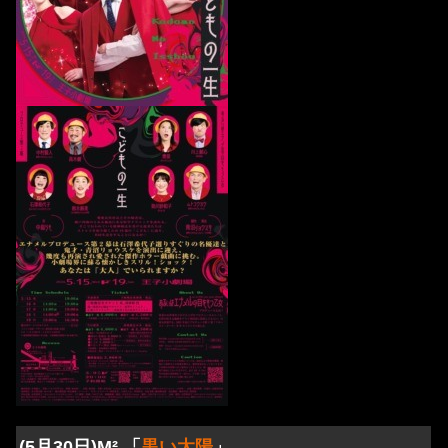
(5月30日)M² 「
黒い太陽
」