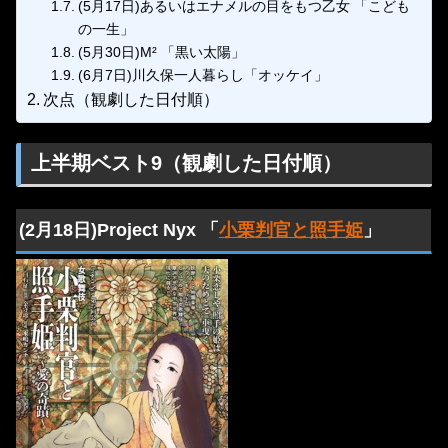
(5月17日)あるいはエナメルの目をもつ乙女 「こども
の一生」
(5月30日)M² 「黒い太陽」
(6月7日)川久保一人暮らし「オッケイ」
次点（観劇した日付順）
上半期ベスト9（観劇した日付順）
(2月18日)Project Nyx 「
小栗判官と照手姫
」