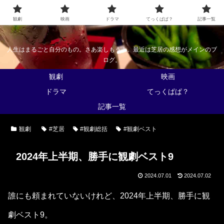
なんかくうかい
観劇
映画
ドラマ
てっくぱぱ？
記事一覧
人生はまるごと自分のもの。さあ楽しもう！。最近は芝居の感想がメインのブ
ログ。
観劇
映画
ドラマ
てっくぱぱ？
記事一覧
観劇
#芝居
#観劇総括
#観劇ベスト
2024年上半期、勝手に観劇ベスト9
2024.07.01
2024.07.02
誰にも頼まれていないけれど、2024年上半期、勝手に観
劇ベスト9。