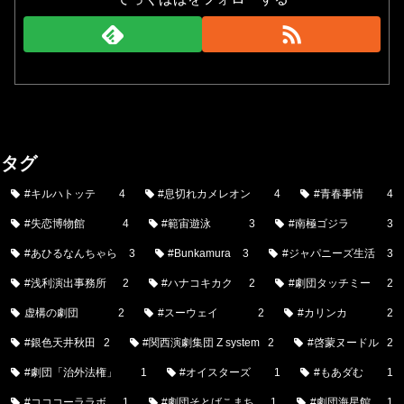
タグ
#キルハトッテ
4
#息切れカメレオン
4
#青春事情
4
#失恋博物館
4
#範宙遊泳
3
#南極ゴジラ
3
#あひるなんちゃら
3
#Bunkamura
3
#ジャパニーズ生活
3
#浅利演出事務所
2
#ハナコキカク
2
#劇団タッチミー
2
虚構の劇団
2
#スーウェイ
2
#カリンカ
2
#銀色天井秋田
2
#関西演劇集団 Z system
2
#啓蒙ヌードル
2
#劇団「治外法権」
1
#オイスターズ
1
#もあダむ
1
#コココーララボ
1
#劇団そとばこまち
1
#劇団海星館
1