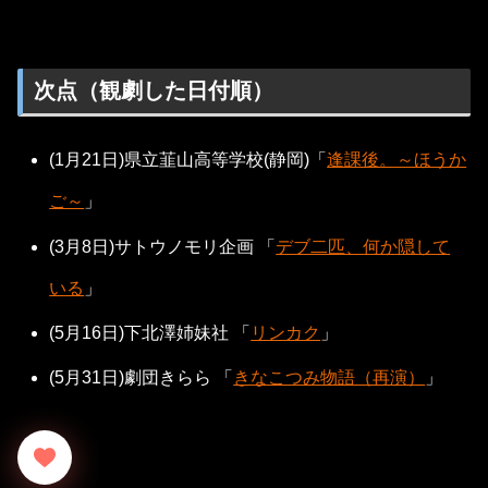
次点（観劇した日付順）
(1月21日)県立韮山高等学校(静岡)「
逢課後。～ほうか
ご～
」
(3月8日)サトウノモリ企画 「
デブ二匹、何か隠して
いる
」
(5月16日)下北澤姉妹社 「
リンカク
」
(5月31日)劇団きらら 「
きなこつみ物語（再演）
」