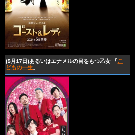
(5月17日)あるいはエナメルの目をもつ乙女 「
こ
どもの一生
」