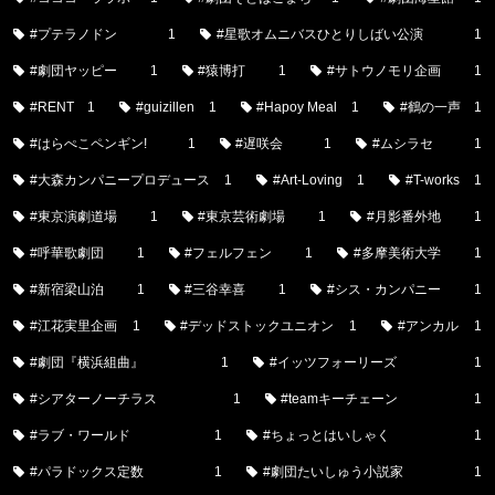
#プテラノドン
1
#星歌オムニバスひとりしばい公演
1
#劇団ヤッピー
1
#猿博打
1
#サトウノモリ企画
1
#RENT
1
#guizillen
1
#Hapoy Meal
1
#鶴の一声
1
#はらぺこペンギン!
1
#遅咲会
1
#ムシラセ
1
#大森カンパニープロデュース
1
#Art-Loving
1
#T-works
1
#東京演劇道場
1
#東京芸術劇場
1
#月影番外地
1
#呼華歌劇団
1
#フェルフェン
1
#多摩美術大学
1
#新宿梁山泊
1
#三谷幸喜
1
#シス・カンパニー
1
#江花実里企画
1
#デッドストックユニオン
1
#アンカル
1
#劇団『横浜組曲』
1
#イッツフォーリーズ
1
#シアターノーチラス
1
#teamキーチェーン
1
#ラブ・ワールド
1
#ちょっとはいしゃく
1
#パラドックス定数
1
#劇団たいしゅう小説家
1