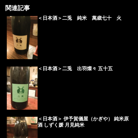
関連記事
＜日本酒＞二兎 純米 萬歳七十 火
＜日本酒＞二兎 出羽燦々 五十五
＜日本酒＞ 伊予賀儀屋（かぎや） 純米原
酒 しずく媛 月見純米