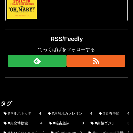
RSS/Feedly
てっくぱぱをフォローする
タグ
#キルハトッテ
4
#息切れカメレオン
4
#青春事情
4
#失恋博物館
4
#範宙遊泳
3
#南極ゴジラ
3