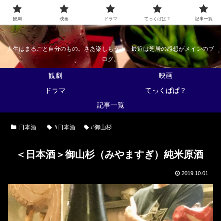
なんかくうかい
観劇
映画
ドラマ
てっくぱぱ？
記事一覧
人生はまるごと自分のもの。さあ楽しもう！。最近は芝居の感想がメインのブ
ログ。
観劇
映画
ドラマ
てっくぱぱ？
記事一覧
日本酒
#日本酒
#御山杉
＜日本酒＞御山杉（みやますぎ）純米原酒
2019.10.01