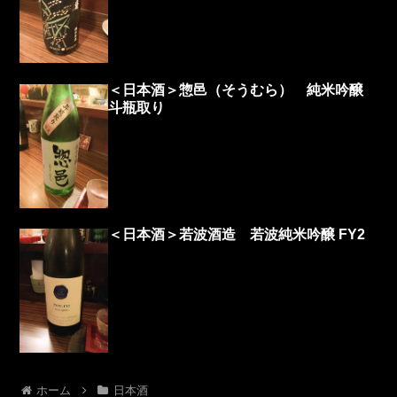
＜日本酒＞惣邑（そうむら） 純米吟醸
斗瓶取り
＜日本酒＞若波酒造 若波純米吟醸 FY2
ホーム
日本酒