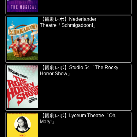
【観劇レポ】Nederlander
Theatre「Schmigadoon!」
【観劇レポ】Studio 54「The Rocky
Horror Show」
【観劇レポ】Lyceum Theatre「Oh,
Mary!」