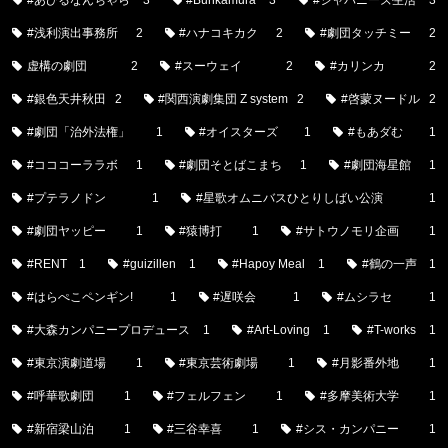
#あひるなんちゃら
3
#Bunkamura
3
#ジャパニーズ生活
3
#浅利演出事務所
2
#ハナコキカク
2
#劇団タッチミー
2
虚構の劇団
2
#スーウェイ
2
#カリンカ
2
#銀色天井秋田
2
#関西演劇集団 Z system
2
#啓蒙ヌードル
2
#劇団「治外法権」
1
#オイスターズ
1
#もあダむ
1
#コココーララボ
1
#劇団そとばこまち
1
#劇団海星館
1
#プテラノドン
1
#星歌オムニバスひとりしばい公演
1
#劇団ヤッピー
1
#猿博打
1
#サトウノモリ企画
1
#RENT
1
#guizillen
1
#Hapoy Meal
1
#鶴の一声
1
#はらぺこペンギン!
1
#遅咲会
1
#ムシラセ
1
#大森カンパニープロデュース
1
#Art-Loving
1
#T-works
1
#東京演劇道場
1
#東京芸術劇場
1
#月影番外地
1
#呼華歌劇団
1
#フェルフェン
1
#多摩美術大学
1
#新宿梁山泊
1
#三谷幸喜
1
#シス・カンパニー
1