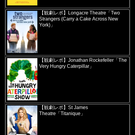
【観劇レポ】Longacre Theatre「Two
Strangers (Carry a Cake Across New
York)」
【観劇レポ】Jonathan Rockefeller「The
Very Hungry Caterpillar」
【観劇レポ】St James
Theatre「Titanique」