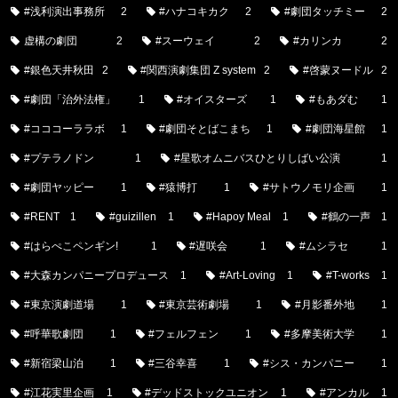
#浅利演出事務所
2
#ハナコキカク
2
#劇団タッチミー
2
虚構の劇団
2
#スーウェイ
2
#カリンカ
2
#銀色天井秋田
2
#関西演劇集団 Z system
2
#啓蒙ヌードル
2
#劇団「治外法権」
1
#オイスターズ
1
#もあダむ
1
#コココーララボ
1
#劇団そとばこまち
1
#劇団海星館
1
#プテラノドン
1
#星歌オムニバスひとりしばい公演
1
#劇団ヤッピー
1
#猿博打
1
#サトウノモリ企画
1
#RENT
1
#guizillen
1
#Hapoy Meal
1
#鶴の一声
1
#はらぺこペンギン!
1
#遅咲会
1
#ムシラセ
1
#大森カンパニープロデュース
1
#Art-Loving
1
#T-works
1
#東京演劇道場
1
#東京芸術劇場
1
#月影番外地
1
#呼華歌劇団
1
#フェルフェン
1
#多摩美術大学
1
#新宿梁山泊
1
#三谷幸喜
1
#シス・カンパニー
1
#江花実里企画
1
#デッドストックユニオン
1
#アンカル
1