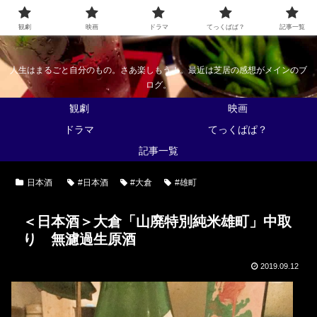
なんかくうかい
観劇
映画
ドラマ
てっくぱぱ？
記事一覧
人生はまるごと自分のもの。さあ楽しもう！。最近は芝居の感想がメインのブ
ログ。
観劇
映画
ドラマ
てっくぱぱ？
記事一覧
日本酒
#日本酒
#大倉
#雄町
＜日本酒＞大倉「山廃特別純米雄町」中取
り 無濾過生原酒
2019.09.12