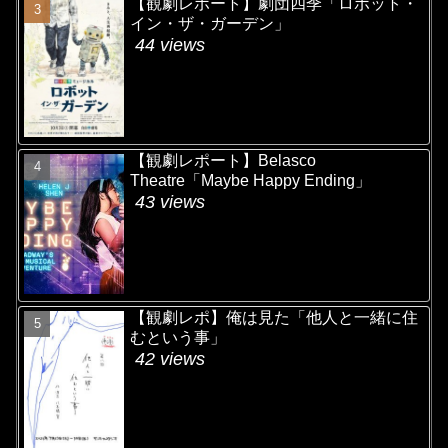
【観劇レポート】劇団四季「ロボット・
イン・ザ・ガーデン」
44 views
【観劇レポート】Belasco
Theatre「Maybe Happy Ending」
43 views
【観劇レポ】俺は見た「他人と一緒に住
むという事」
42 views