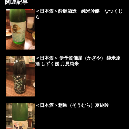
関連記事
＜日本酒＞酔鯨酒造 純米吟醸 なつくじ
ら
＜日本酒＞ 伊予賀儀屋（かぎや） 純米原
酒 しずく媛 月見純米
＜日本酒＞惣邑（そうむら）夏純吟