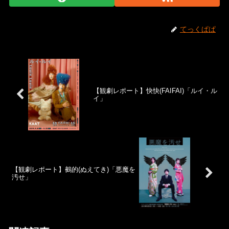
てっくぱぱ
【観劇レポート】快快(FAIFAI)「ルイ・ル
イ」
【観劇レポート】鵺的(ぬえてき)「悪魔を
汚せ」