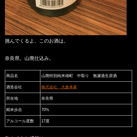
挑んでくるよ、このお酒は。
奈良県。山廃仕込み。
商品名
山廃特別純米雄町 中取り 無濾過生原酒
酒造会社
株式会社 大倉本家
所在地
奈良県
精米歩合
70%
アルコール度数
17度