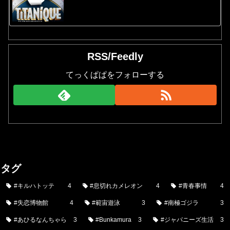
RSS/Feedly
てっくぱぱをフォローする
タグ
#キルハトッテ
4
#息切れカメレオン
4
#青春事情
4
#失恋博物館
4
#範宙遊泳
3
#南極ゴジラ
3
#あひるなんちゃら
3
#Bunkamura
3
#ジャパニーズ生活
3