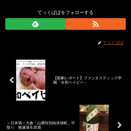
てっくぱぱをフォローする
てっくぱぱ
【観劇レポート】ファンタスティック学
園「令和ベイビー」
＜日本酒＞大倉「山廃特別純米雄町」中
取り 無濾過生原酒