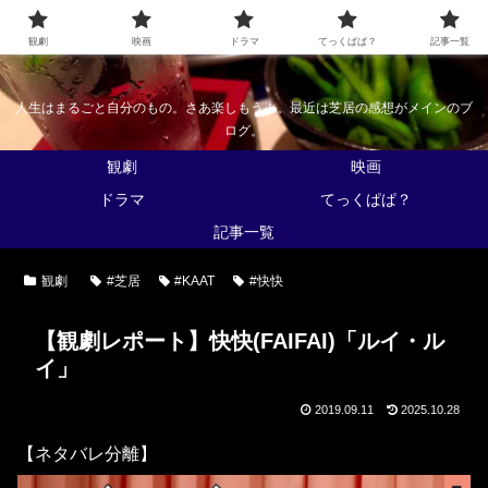
なんかくうかい
観劇
映画
ドラマ
てっくぱぱ？
記事一覧
人生はまるごと自分のもの。さあ楽しもう！。最近は芝居の感想がメインのブ
ログ。
観劇
映画
ドラマ
てっくぱぱ？
記事一覧
観劇
#芝居
#KAAT
#快快
【観劇レポート】快快(FAIFAI)「ルイ・ル
イ」
2019.09.11
2025.10.28
【ネタバレ分離】