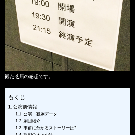
観た芝居の感想です。
もくじ
公演前情報
公演・観劇データ
劇団紹介
事前に分かるストーリーは?
観劇のきっかけ