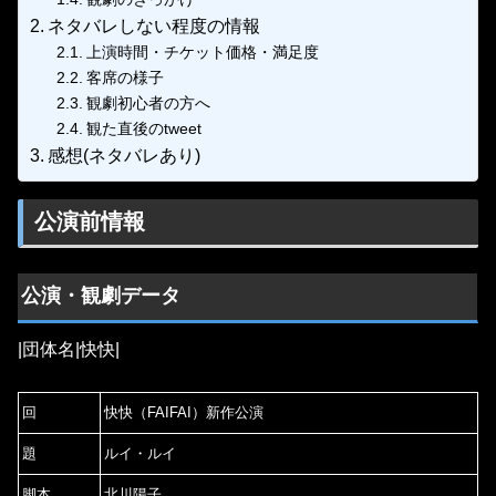
ネタバレしない程度の情報
上演時間・チケット価格・満足度
客席の様子
観劇初心者の方へ
観た直後のtweet
感想(ネタバレあり)
公演前情報
公演・観劇データ
|団体名|快快|
回
快快（FAIFAI）新作公演
題
ルイ・ルイ
脚本
北川陽子