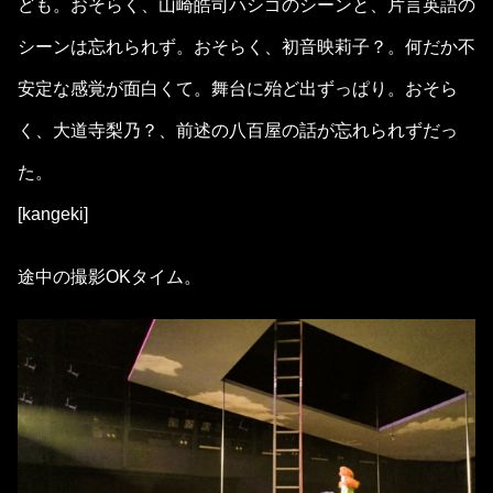
ども。おそらく、山崎皓司ハシゴのシーンと、片言英語の
シーンは忘れられず。おそらく、初音映莉子？。何だか不
安定な感覚が面白くて。舞台に殆ど出ずっぱり。おそら
く、大道寺梨乃？、前述の八百屋の話が忘れられずだっ
た。
[kangeki]
途中の撮影OKタイム。