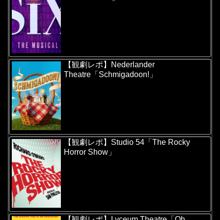
【観劇レポ】Nederlander
Theatre「Schmigadoon!」
【観劇レポ】Studio 54「The Rocky
Horror Show」
【観劇レポ】Lyceum Theatre「Oh,