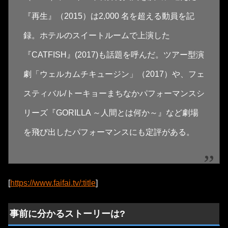
『再生』（2015）は2,000 名を超える動員を記
録。ホテルのスイートルームで上演した
『CATFISH』(2017)も話題を呼んだ。ツアー型演
劇「ウェルカムチキュージン」（2017）や、フェ
スティバル/トーキョーまちなかパフォーマンスシ
リーズ『GORILLA ～人間とは何か～』など劇場
を飛び出したパフォーマンスにも定評がある。
[
https://www.faifai.tv/:title
]
事前に分かるストーリーは?