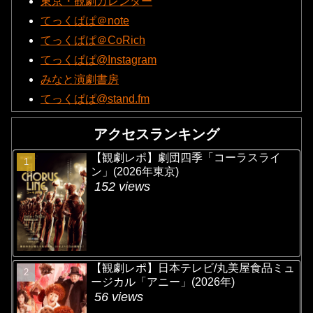
東京・観劇カレンダー
てっくぱぱ＠note
てっくぱぱ＠CoRich
てっくぱぱ@Instagram
みなと演劇書房
てっくぱぱ@stand.fm
アクセスランキング
【観劇レポ】劇団四季「コーラスライ
ン」(2026年東京)
152 views
【観劇レポ】日本テレビ/丸美屋食品ミュ
ージカル「アニー」(2026年)
56 views