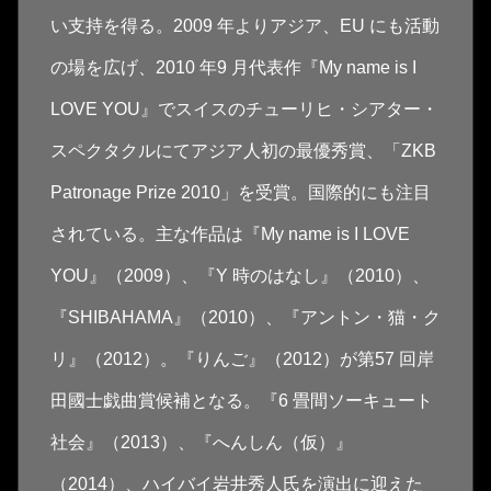
い支持を得る。2009 年よりアジア、EU にも活動
の場を広げ、2010 年9 月代表作『My name is I
LOVE YOU』でスイスのチューリヒ・シアター・
スペクタクルにてアジア人初の最優秀賞、「ZKB
Patronage Prize 2010」を受賞。国際的にも注目
されている。主な作品は『My name is I LOVE
YOU』（2009）、『Y 時のはなし』（2010）、
『SHIBAHAMA』（2010）、『アントン・猫・ク
リ』（2012）。『りんご』（2012）が第57 回岸
田國士戯曲賞候補となる。『6 畳間ソーキュート
社会』（2013）、『へんしん（仮）』
（2014）、ハイバイ岩井秀人氏を演出に迎えた