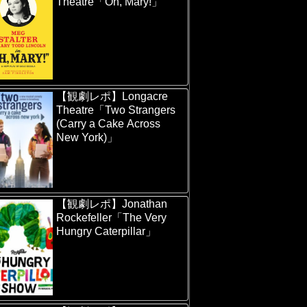
Theatre「Oh, Mary!」
【観劇レポ】Longacre
Theatre「Two Strangers
(Carry a Cake Across
New York)」
【観劇レポ】Jonathan
Rockefeller「The Very
Hungry Caterpillar」