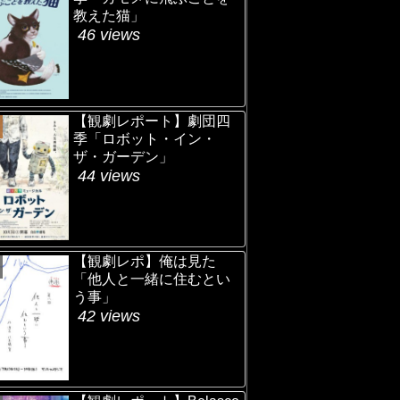
教えた猫」
46 views
【観劇レポート】劇団四
季「ロボット・イン・
ザ・ガーデン」
44 views
【観劇レポ】俺は見た
「他人と一緒に住むとい
う事」
42 views