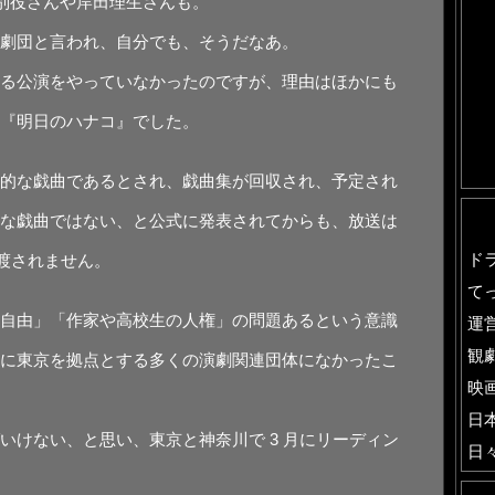
別役さんや岸⽥理⽣さんも。
劇団と⾔われ、⾃分でも、そうだなあ。
る公演をやっていなかったのですが、理由はほかにも
『明⽇のハナコ』でした。
的な戯曲であるとされ、戯曲集が回収され、予定され
な戯曲ではない、と公式に発表されてからも、放送は
ド
も渡されません。
て
⾃由」「作家や⾼校⽣の⼈権」の問題あるという意識
運
観
に東京を拠点とする多くの演劇関連団体になかったこ
映
日
いけない、と思い、東京と神奈川で 3 ⽉にリーディン
日