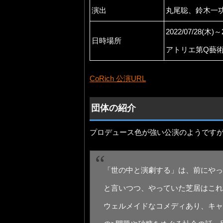
演出
丸尾聡、鈴木一
2022/07/28(木)～
日時場所
アトリエ第Q藝
CoRich 公演URL
団体の紹介
プロデュース色が強い公演のようです
「世の中と演劇する」は、前にやっ
と⾔いつつ、やっていた芝居はこれ
ウェルメイドなコメディあり、キャ