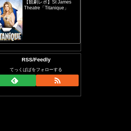
【観劇レポ】St James
Theatre「Titanique」
RSS/Feedly
てっくぱぱをフォローする