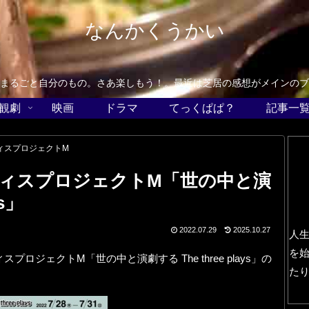
なんかくうかい
まるごと自分のもの。さあ楽しもう！。最近は芝居の感想がメインのブ
観劇
映画
ドラマ
てっくぱぱ？
記事一
ィスプロジェクトM
ィスプロジェクトM「世の中と演
ys」
2022.07.29
2025.10.27
人
を
ロジェクトM「世の中と演劇する The three plays」の
た