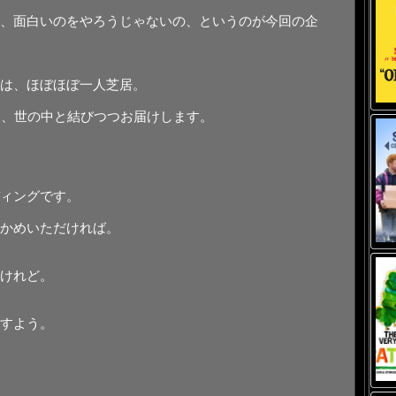
、⾯⽩いのをやろうじゃないの、というのが今回の企
は、ほぼほぼ⼀⼈芝居。
lays を、世の中と結びつつお届けします。
ィングです。
かめいただければ。
けれど。
すよう。