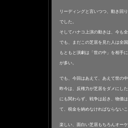
リーディングと⾔いつつ、動き回り
でした。
そしてハナコ上演の動きは、今も全
でも、まだこの芝居を⾒た⼈は全国で
もともと演劇は「世の中」を相⼿に
が多い。
でも、今回はあえて、あえて世の中
昨今は、反権⼒が芝居をダメにした、
にも関わらず、戦争は起き、物価は
て、税⾦を納めなければならないこ
楽しい、⾯⽩い芝居もちろんオーケ