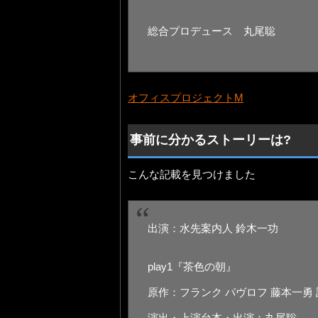
総合プロデュース 丸尾聡
オフィスプロジェクトM
事前に分かるストーリーは?
こんな記載を見つけました
出演：水先案内人 鈴木一功
play1『茶色の朝』
原作：フランク パヴロフ 藤本一勇 
演出・上演台本・出演：丸尾聡