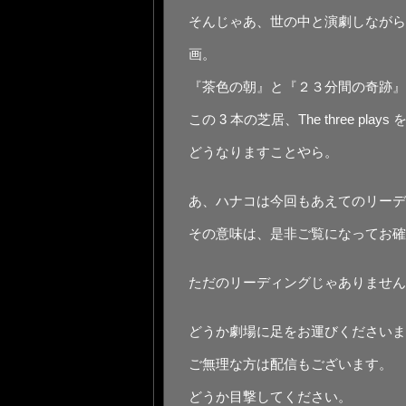
そんじゃあ、世の中と演劇しながら
画。
『茶⾊の朝』と『２３分間の奇跡』
この 3 本の芝居、The three p
どうなりますことやら。
あ、ハナコは今回もあえてのリーデ
その意味は、是⾮ご覧になってお確
ただのリーディングじゃありません
どうか劇場に⾜をお運びくださいま
ご無理な⽅は配信もございます。
どうか⽬撃してください。