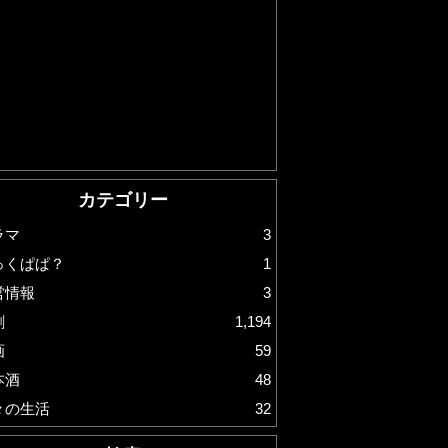
カテゴリー
ラマ
3
っくぱぱ？
1
営情報
3
劇
1,194
画
59
本酒
48
々の生活
32