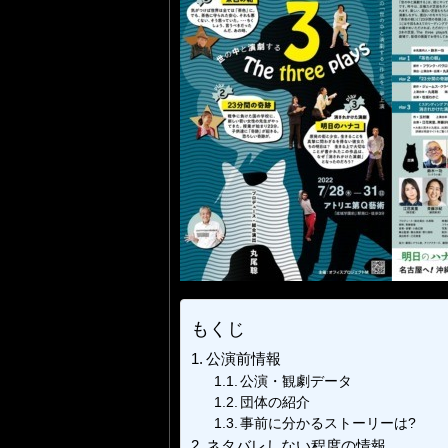
もくじ
公演前情報
公演・観劇データ
団体の紹介
事前に分かるストーリーは?
ネタバレしない程度の情報