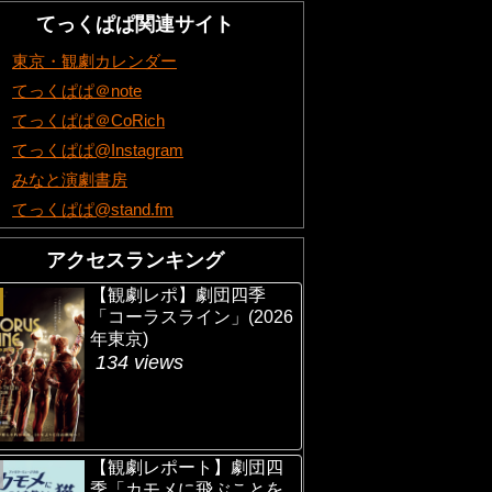
てっくぱぱ関連サイト
東京・観劇カレンダー
てっくぱぱ＠note
てっくぱぱ＠CoRich
てっくぱぱ@Instagram
みなと演劇書房
てっくぱぱ@stand.fm
アクセスランキング
【観劇レポ】劇団四季
「コーラスライン」(2026
年東京)
134 views
【観劇レポート】劇団四
季「カモメに飛ぶことを