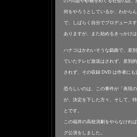
の>問題や砂糖をめぐる社会の話、
何をやろうとしているか、わからん
で、しばらく⾃分でプロデュースす
ありますが、また始めるきっかけは
ハナコはかわいそうな戯曲で、差別
ていたテレビ放送はされず、差別的
されず、その収録 DVD は作者に
恐ろしいのは、この事件が「表現の
が、決定を下した⽅々、そして、特
とです。
この福井の⾼校演劇をやらなければ
グ公演をしました。