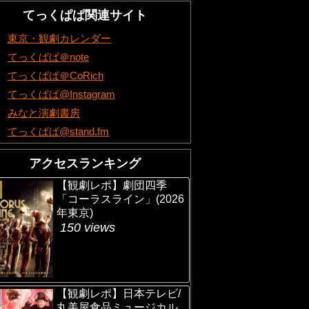
てっくぱぱ関連サイト
東京・観劇カレンダー
てっくぱぱ＠note
てっくぱぱ＠CoRich
てっくぱぱ@Instagram
みなと演劇書房
てっくぱぱ@stand.fm
アクセスランキング
【観劇レポ】劇団四季
「コーラスライン」(2026
年東京)
150 views
【観劇レポ】日本テレビ/
丸美屋食品ミュージカル