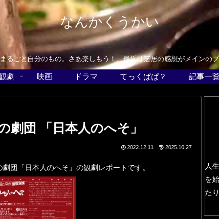
なんかくうかい
まるごと自分のもの。さあ楽しもう！。最近は芝居の感想がメインのブ
観劇
映画
ドラマ
てっくぱぱ？
記事一
の劇団 「日本人のへそ」
2022.12.11
2025.10.27
人
の劇団「日本人のへそ」の観劇レポートです。
を
た