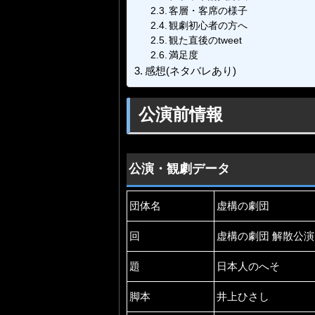
客層・客席の様子
観劇初心者の方へ
観た直後のtweet
満足度
感想(ネタバレあり)
公演前情報
公演・観劇データ
団体名
虚構の劇団
回
虚構の劇団 解散公演
題
日本人のへそ
脚本
井上ひさし