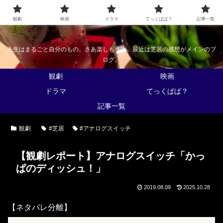
なんかくうかい
観劇
映画
ドラマ
てっくぱぱ？
記事一覧
人生はまるごと自分のもの。さあ楽しもう！。最近は芝居の感想がメインのブ
ログ。
観劇
映画
ドラマ
てっくぱぱ？
記事一覧
観劇
#芝居
#アナログスイッチ
【観劇レポート】アナログスイッチ「かっ
ぱのディッシュ！」
2019.08.09
2025.10.28
【ネタバレ分離】