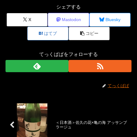
シェアする
X
Mastodon
Bluesky
はてブ
コピー
てっくぱぱをフォローする
てっくぱぱ
＜日本酒＞佐久の花×亀の海 アッサンブ
ラージュ