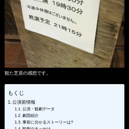
観た芝居の感想です。
もくじ
公演前情報
公演・観劇データ
劇団紹介
事前に分かるストーリーは?
観劇のきっかけ