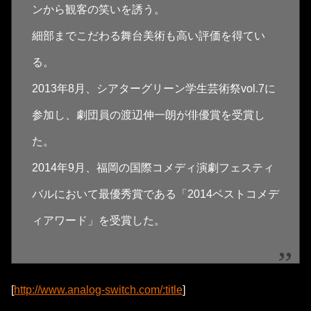
ンから観客の笑いを誘う。
細部までこだわる舞台美術も高い評価を得てい
る。
2013年8月、シアターグリーン学生芸術祭vol.7に
参加し、劇団員の渡辺伸一朗が俳優賞を受賞し
た。
2014年9月、福岡の国際コメディ演劇フェスティ
バルにおいて最優秀賞である「2014ベストコメデ
ィアワード」を受賞した。
[
http://www.analog-switch.com/:title
]