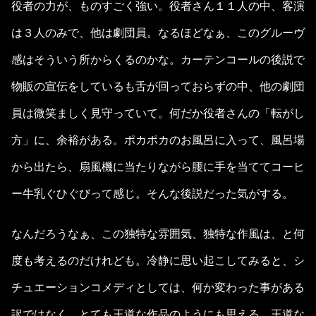
役者の力が、ものすごく強い。役者さん１１人の中、客演
は３人のみで、他は劇団員。なるほどなぁ、このグルーヴ
感はそういう所からくるのかな。カーテンコールの後説で
物販の宣伝をしているも舌が回っておらずの中、他の劇団
員は微笑ましく見守っていて。何だか役者さんの「転がし
方」に、余裕がある。ポカポカのお風呂に入って、風呂場
から出たら、扇風機に当たりながら腰に手を当ててコーヒ
ー牛乳ぐひぐびって感じ。そんな後説だった気がする。
なんだろうなぁ、この独特な雰囲気、独特な作風は、と何
度も考えるのだけれども。冷静に思い起こしてみると、シ
チュエーションコメディとしては、何か変わった事がある
訳ではなく、とても王道な作品のようにも思える。王道な