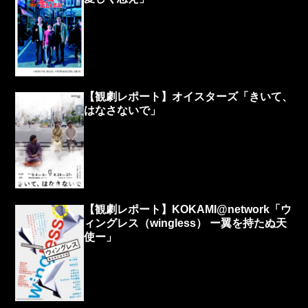
【観劇レポート】オイスターズ「きいて、
はなさないで」
【観劇レポート】KOKAMI@network「ウ
ィングレス（wingless） ー翼を持たぬ天
使ー」