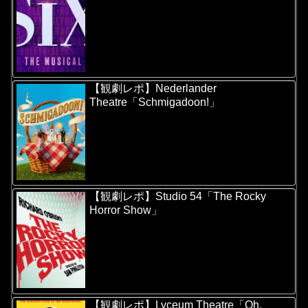
【観劇レポ】Nederlander
Theatre「Schmigadoon!」
【観劇レポ】Studio 54「The Rocky
Horror Show」
【観劇レポ】Lyceum Theatre「Oh,