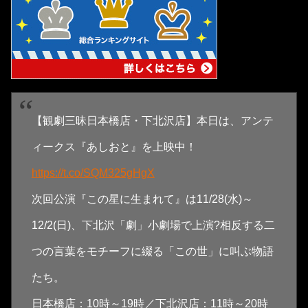
【観劇三昧日本橋店・下北沢店】本日は、アンテ
ィークス『あしおと』を上映中！
https://t.co/SQM325gHgX
次回公演『この星に生まれて』は11/28(水)～
12/2(日)、下北沢「劇」小劇場で上演?相反する二
つの言葉をモチーフに綴る「この世」に叫ぶ物語
たち。
日本橋店：10時～19時／下北沢店：11時～20時