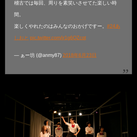
稽古では毎回、周りを素笑いさせてた楽しい時
間。
楽しくやれたのはみんなのおかげですー。
#24あ
しおと
pic.twitter.com/jr1g6QZcqt
— ぁー坊 (@anmy87)
2018年6月23日