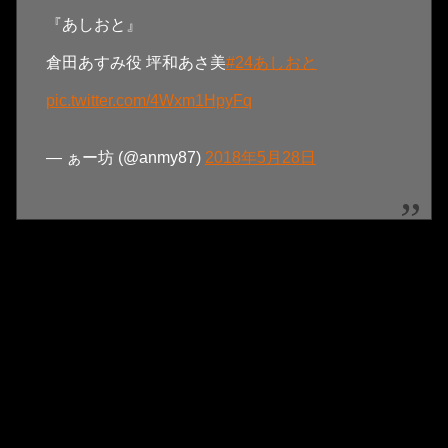
『あしおと』
倉田あすみ役 坪和あさ美
#24あしおと
pic.twitter.com/4Wxm1HpyFq
— ぁー坊 (@anmy87)
2018年5月28日