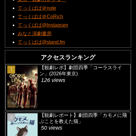
てっくぱぱ＠note
てっくぱぱ＠CoRich
てっくぱぱ@Instagram
みなと演劇書房
てっくぱぱ@stand.fm
アクセスランキング
【観劇レポ】劇団四季「コーラスライ
ン」(2026年東京)
126 views
【観劇レポート】劇団四季「カモメに飛
ぶことを教えた猫」
50 views