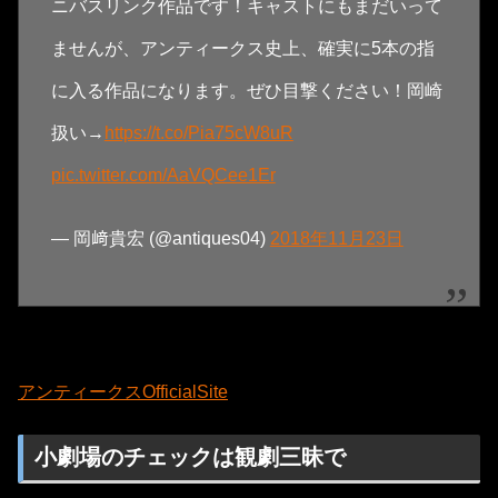
ニバスリンク作品です！キャストにもまだいって
ませんが、アンティークス史上、確実に5本の指
に入る作品になります。ぜひ目撃ください！岡崎
扱い→
https://t.co/Pia75cW8uR
pic.twitter.com/AaVQCee1Er
— 岡﨑貴宏 (@antiques04)
2018年11月23日
アンティークスOfficialSite
小劇場のチェックは観劇三昧で