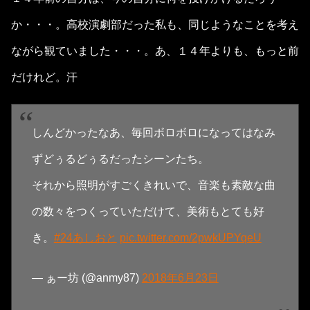
か・・・。高校演劇部だった私も、同じようなことを考え
ながら観ていました・・・。あ、１４年よりも、もっと前
だけれど。汗
しんどかったなあ、毎回ボロボロになってはなみ
ずどぅるどぅるだったシーンたち。
それから照明がすごくきれいで、音楽も素敵な曲
の数々をつくっていただけて、美術もとても好
き。
#24あしおと
pic.twitter.com/2pwkUPYqeU
— ぁー坊 (@anmy87)
2018年6月23日