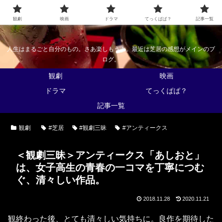
なんかくうかい
観劇
映画
ドラマ
てっくぱぱ？
記事一覧
人生はまるごと自分のもの。さあ楽しもう！。最近は芝居の感想がメインのブ
ログ。
観劇
映画
ドラマ
てっくぱぱ？
記事一覧
観劇
#芝居
#観劇三昧
#アンティークス
＜観劇三昧＞アンティークス「あしおと」
は、女子高生の青春の一コマを丁寧につむ
ぐ、清々しい作品。
2018.11.28
2020.11.21
観終わった後、とても清々しい気持ちに。良作を期待した