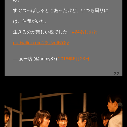
すぐつっぱしるとこあったけど、いつも周りに
は、仲間がいた。
生きるのが楽しい役でした。
#24あしおと
pic.twitter.com/U3UzefBY8y
— ぁー坊 (@anmy87)
2018年6月23日