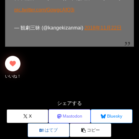
pic.twitter.com/GowgcAfQ3i
— 観劇三昧 (@kangekizanmai)
2018年11月22日
シェアする
X
Mastodon
Bluesky
はてブ
コピー