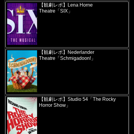
【観劇レポ】Lena Horne
Theatre「SIX」
【観劇レポ】Nederlander
Theatre「Schmigadoon!」
【観劇レポ】Studio 54「The Rocky
Horror Show」