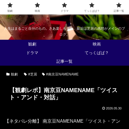
なんかくうかい
観劇
映画
ドラマ
てっくぱぱ？
記事一覧
人生はまるごと自分のもの。さあ楽しもう！。最近は芝居の感想がメインのブ
ログ。
観劇
映画
ドラマ
てっくぱぱ？
記事一覧
観劇
#芝居
#南京豆NAMENAME
【観劇レポ】南京豆NAMENAME「ツイス
ト・アンド・対話」
2026.05.30
【ネタバレ分離】 南京豆NAMENAME「ツイスト・アン