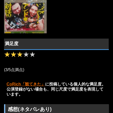
満足度
★★★★★
★★★★★
(3/5点満点)
CoRich「観てきた」
に投稿している個人的な満足度。
公演登録がない場合も、同じ尺度で満足度を表現して
います。
感想(ネタバレあり)