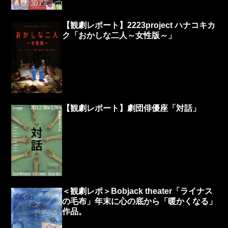
【観劇レポート】2223project ハナコキカ
ク「おかしな二人～女性版～」
【観劇レポート】劇団俳優座「対話」
＜観劇レポ＞Bobjack theater「ライナス
の毛布」年末に心の底から「暖かくなる」
作品。