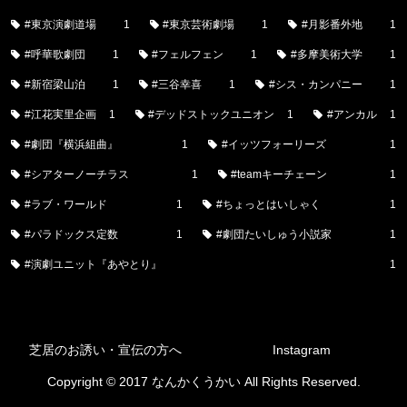
#東京演劇道場
1
#東京芸術劇場
1
#月影番外地
1
#呼華歌劇団
1
#フェルフェン
1
#多摩美術大学
1
#新宿梁山泊
1
#三谷幸喜
1
#シス・カンパニー
1
#江花実里企画
1
#デッドストックユニオン
1
#アンカル
1
#劇団『横浜組曲』
1
#イッツフォーリーズ
1
#シアターノーチラス
1
#teamキーチェーン
1
#ラブ・ワールド
1
#ちょっとはいしゃく
1
#パラドックス定数
1
#劇団たいしゅう小説家
1
#演劇ユニット『あやとり』
1
芝居のお誘い・宣伝の方へ
Instagram
Copyright © 2017 なんかくうかい All Rights Reserved.