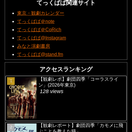
てっくぱぱ関連サイト
東京・観劇カレンダー
てっくぱぱ＠note
てっくぱぱ＠CoRich
てっくぱぱ@Instagram
みなと演劇書房
てっくぱぱ@stand.fm
アクセスランキング
【観劇レポ】劇団四季「コーラスライ
ン」(2026年東京)
128 views
【観劇レポート】劇団四季「カモメに飛
ぶことを教えた猫」