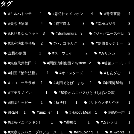
タグ
#キルハトッテ
4
#息切れカメレオン
4
#青春事情
4
#失恋博物館
4
#範宙遊泳
3
#南極ゴジラ
3
#あひるなんちゃら
3
#Bunkamura
3
#ジャパニーズ生活
3
#浅利演出事務所
2
#ハナコキカク
2
#劇団タッチミー
2
虚構の劇団
2
#スーウェイ
2
#カリンカ
2
#銀色天井秋田
2
#関西演劇集団 Z system
2
#啓蒙ヌードル
2
#劇団「治外法権」
1
#オイスターズ
1
#もあダむ
1
#コココーララボ
1
#劇団そとばこまち
1
#劇団海星館
1
#プテラノドン
1
#星歌オムニバスひとりしばい公演
1
#劇団ヤッピー
1
#猿博打
1
#サトウノモリ企画
1
#RENT
1
#guizillen
1
#Hapoy Meal
1
#鶴の一声
1
#はらぺこペンギン!
1
#遅咲会
1
#ムシラセ
1
#大森カンパニープロデュース
1
#Art-Loving
1
#T-works
1