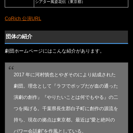
シアター風姿花伝（東京都）
CoRich 公演URL
団体の紹介
劇団ホームページにはこんな紹介があります。
2017 年に河村慎也とやぎそのにより結成された
劇団。理念として『ラフでポップだが血の通った
演劇の創作』『やりたいことは何でもやる』の二
つを掲げる。千葉県長生郡白子町に創作の源流を
持ち、現在の拠点は東京都。最近は”愛と絶叫の
パワー会話劇”を作風としている。