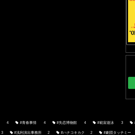
4
#青春事情
4
#失恋博物館
4
#範宙遊泳
3
3
#浅利演出事務所
2
#ハナコキカク
2
#劇団タッチミー