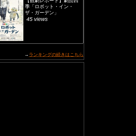
【観劇レポート】劇団四
季「ロボット・イン・
ザ・ガーデン」
45 views
→
ランキングの続きはこちら