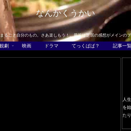
なんかくうかい
まるごと自分のもの。さあ楽しもう！。最近は芝居の感想がメインのブ
観劇
映画
ドラマ
てっくぱぱ？
記事一
人
を
た