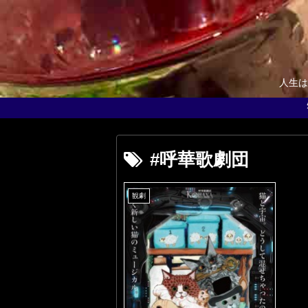
人生は
#呼華歌劇団
観劇