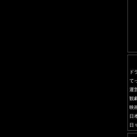
ド
て
運
観
映
日
日