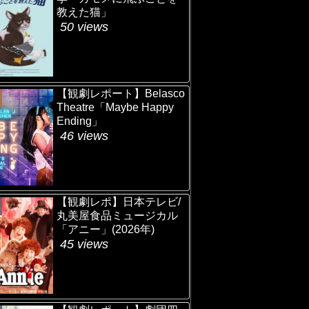
教えた猫」
50 views
【観劇レポート】Belasco
Theatre「Maybe Happy
Ending」
46 views
【観劇レポ】日本テレビ/
丸美屋食品ミュージカル
「アニー」(2026年)
45 views