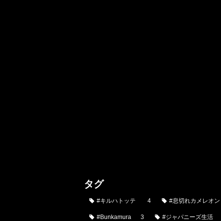
タグ
#キルハトッテ
4
#息切れカメレオン
#Bunkamura
3
#ジャパニーズ生活