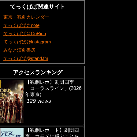
てっくぱぱ関連サイト
東京・観劇カレンダー
てっくぱぱ＠note
てっくぱぱ＠CoRich
てっくぱぱ@Instagram
みなと演劇書房
てっくぱぱ@stand.fm
アクセスランキング
【観劇レポ】劇団四季
「コーラスライン」(2026
年東京)
129 views
【観劇レポート】劇団四
季「カモメに飛ぶことを