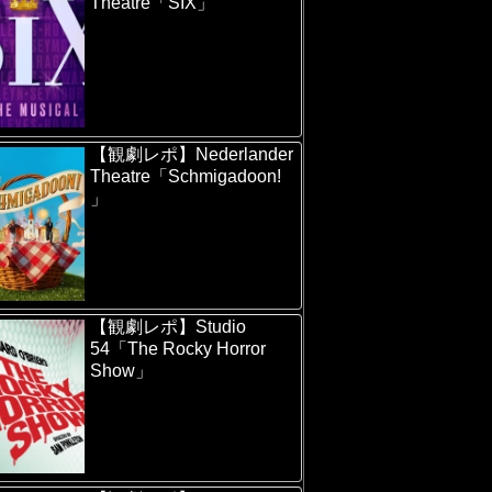
Theatre「SIX」
【観劇レポ】Nederlander
Theatre「Schmigadoon!
」
【観劇レポ】Studio
54「The Rocky Horror
Show」