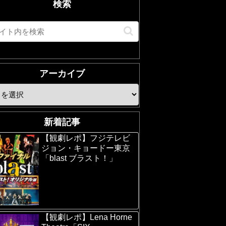
検索
アーカイブ
新着記事
【観劇レポ】フジテレビ
ジョン・キョードー東京
「blast ブラスト！」
【観劇レポ】Lena Horne