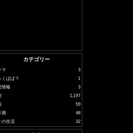
カテゴリー
ラマ
3
っくぱぱ？
1
営情報
3
劇
1,197
画
59
本酒
48
々の生活
32