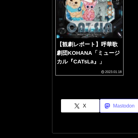
【観劇レポート】呼華歌
劇団KOHANA「ミュージ
カル『CATsLa』」
2023.01.18
X
Mastodon