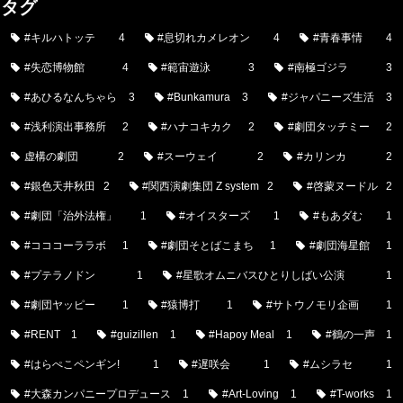
タグ
#キルハトッテ
4
#息切れカメレオン
4
#青春事情
4
#失恋博物館
4
#範宙遊泳
3
#南極ゴジラ
3
#あひるなんちゃら
3
#Bunkamura
3
#ジャパニーズ生活
3
#浅利演出事務所
2
#ハナコキカク
2
#劇団タッチミー
2
虚構の劇団
2
#スーウェイ
2
#カリンカ
2
#銀色天井秋田
2
#関西演劇集団 Z system
2
#啓蒙ヌードル
2
#劇団「治外法権」
1
#オイスターズ
1
#もあダむ
1
#コココーララボ
1
#劇団そとばこまち
1
#劇団海星館
1
#プテラノドン
1
#星歌オムニバスひとりしばい公演
1
#劇団ヤッピー
1
#猿博打
1
#サトウノモリ企画
1
#RENT
1
#guizillen
1
#Hapoy Meal
1
#鶴の一声
1
#はらぺこペンギン!
1
#遅咲会
1
#ムシラセ
1
#大森カンパニープロデュース
1
#Art-Loving
1
#T-works
1