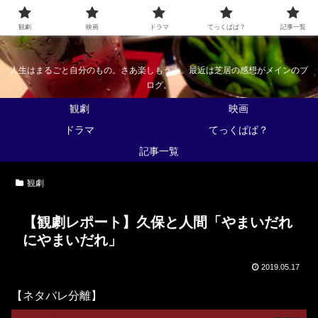
なんかくうかい
観劇
映画
ドラマ
てっくぱぱ？
記事一覧
人生はまるごと自分のもの。さあ楽しもう！。最近は芝居の感想がメインのブ
ログ。
観劇
映画
ドラマ
てっくぱぱ？
記事一覧
観劇
【観劇レポート】久保と人間「やまいだれ
にやまいだれ」
2019.05.17
【ネタバレ分離】