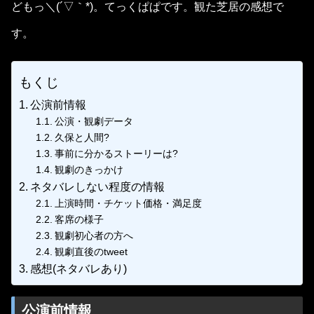
どもっ＼(´▽｀*)。てっくぱぱです。観た芝居の感想で
す。
もくじ
公演前情報
公演・観劇データ
久保と人間?
事前に分かるストーリーは?
観劇のきっかけ
ネタバレしない程度の情報
上演時間・チケット価格・満足度
客席の様子
観劇初心者の方へ
観劇直後のtweet
感想(ネタバレあり)
公演前情報