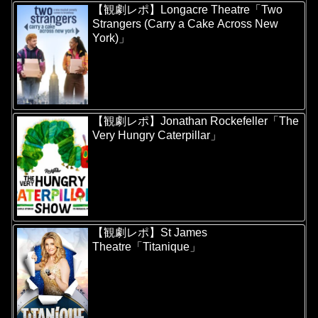
【観劇レポ】Longacre Theatre「Two
Strangers (Carry a Cake Across New
York)」
【観劇レポ】Jonathan Rockefeller「The
Very Hungry Caterpillar」
【観劇レポ】St James
Theatre「Titanique」