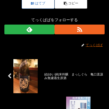
はてブ
コピー
てっくぱぱをフォローする
てっくぱぱ
結(ゆい)純米吟醸 まっしぐら 亀口直汲
み無濾過生原酒