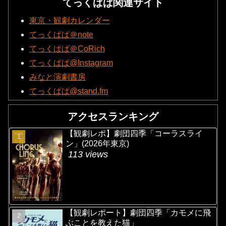
てっくぱぱ関連サイト
東京・観劇カレンダー
てっくぱぱ＠note
てっくぱぱ＠CoRich
てっくぱぱ@Instagram
みなと演劇書房
てっくぱぱ@stand.fm
アクセスランキング
【観劇レポ】劇団四季「コーラスライ
ン」(2026年東京)
113 views
【観劇レポート】劇団四季「カモメに飛
ぶことを教えた猫」