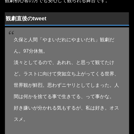
観劇初心者の方でも安心して観られる舞台です。
観劇直後のtweet
久保と人間「やまいだれにやまいだれ」観劇だ
ん。97分休無。
淡々としてるので、あれれ、と思って観てたけ
ど。ラストに向けて突如立ち上がってくる世界、
世界観が鮮烈。思わずニヤリとしてしまった。人
間は何かを捨てる事で生きてる、って事かな。
好き嫌いが分かれる気もするが、私は好き。オス
スメ。