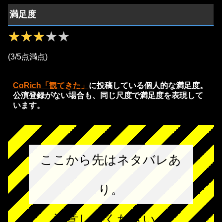
満足度
★★★★★
★★★★★
(3/5点満点)
CoRich「観てきた」
に投稿している個人的な満足度。
公演登録がない場合も、同じ尺度で満足度を表現して
います。
ここから先はネタバレあ
り。
注意してください。