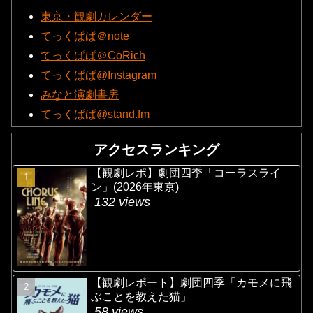
東京・観劇カレンダー
てっくぱぱ＠note
てっくぱぱ＠CoRich
てっくぱぱ@Instagram
みなと演劇書房
てっくぱぱ@stand.fm
アクセスランキング
【観劇レポ】劇団四季「コーラスライ
ン」(2026年東京)
132 views
【観劇レポート】劇団四季「カモメに飛
ぶことを教えた猫」
58 views