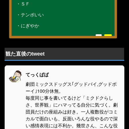
・ＳＦ
・テンポいい
・にぎやか
観た直後のtweet
てっくぱぱ
劇団ミックスドッグス｢グッドバイ,グッドボ
ーイ｣100分休無。
毎度同じ事を書いてるけど「ミクドクらし
さ、世界観」にハマってる自分に気づく。劇
団員だけの座組みは好き。一人複数役がコミ
カルで面白いも、反面いろんな役やるので深
い感情表現には不利か。幾世さん、こんな役