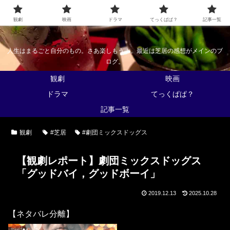
なんかくうかい
観劇
映画
ドラマ
てっくぱぱ？
記事一覧
人生はまるごと自分のもの。さあ楽しもう！。最近は芝居の感想がメインのブ
ログ。
観劇
映画
ドラマ
てっくぱぱ？
記事一覧
観劇
#芝居
#劇団ミックスドッグス
【観劇レポート】劇団ミックスドッグス
「グッドバイ，グッドボーイ」
2019.12.13
2025.10.28
【ネタバレ分離】