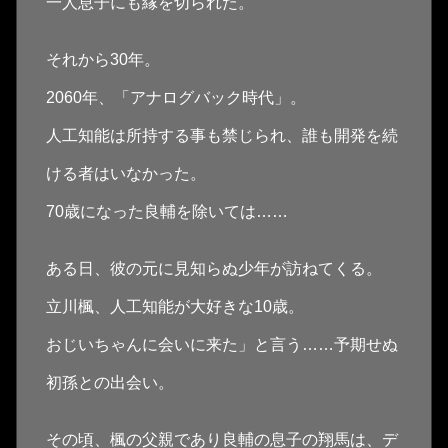
一人息子にも縁を切られた。
それから30年。
2060年、「アナログバック時代」。
人工知能は所持する事も禁じられ、誰も開発を続
ける者はいなかった。
70歳になった良輔を除いては……
ある日、彼の元に見知らぬ少年が訪ねてくる。
立川楓、人工知能が大好きな10歳。
おじいちゃんに会いに来た」と言う……予期せぬ
初孫との出会い。
その頃、楓の父親であり良輔の息子の翔馬は、デ