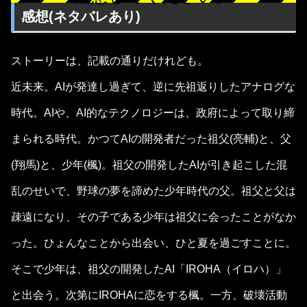
感想(ネタバレあり)
ストーリーは、記載の通りだけれども。
近未来。AIが発達し過ぎて、逆に先祖返りしたアナログな
時代。AIや、AI的なテクノロジーは、政府によって取り締
まられる時代。かつてAIの開発者だった祖父(亮輔)と、父
(翔馬)と、少年(楓)。祖父の開発したAIが引き起こした混
乱のせいで、野球の夢を諦めた少年時代の父。祖父と父は
疎遠になり、その子である少年は祖父に会ったことがなか
った。ひょんなことから出会い、ひと夏を過ごすことに。
そこで少年は、祖父の開発したAI「IROHA（イロハ）」
と出会う。次第にIROHAに恋をする楓。一方、破壊活動