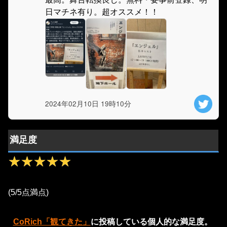
日マチネ有り。超オススメ！！
2024年02月10日 19時10分
満足度
★★★★★
★★★★★
(5/5点満点)
CoRich「観てきた」
に投稿している個人的な満足度。