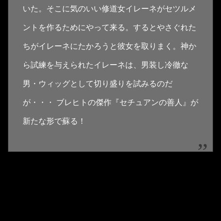
いた。そこに気のいい修道女イレーネがセツルメ
ントを作るためにやって来る。するとやさぐれた
ちがイレーネにたかろうと彼女を取りまく。神か
ら試練を与えられたイレーネは、男装し冷徹な
男・ウィッグとして切り盛りを試みるのだ
が・・・ ブレヒトの傑作『セチュアンの善人』が
新たな形で蘇る！