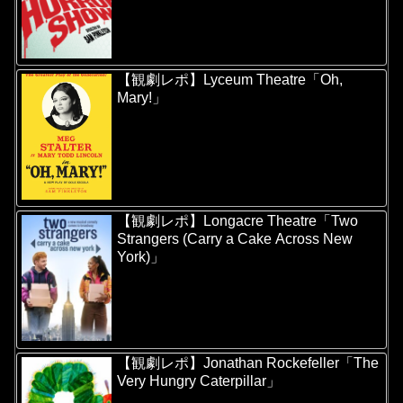
【観劇レポ】Lyceum Theatre「Oh,
Mary!」
【観劇レポ】Longacre Theatre「Two
Strangers (Carry a Cake Across New
York)」
【観劇レポ】Jonathan Rockefeller「The
Very Hungry Caterpillar」