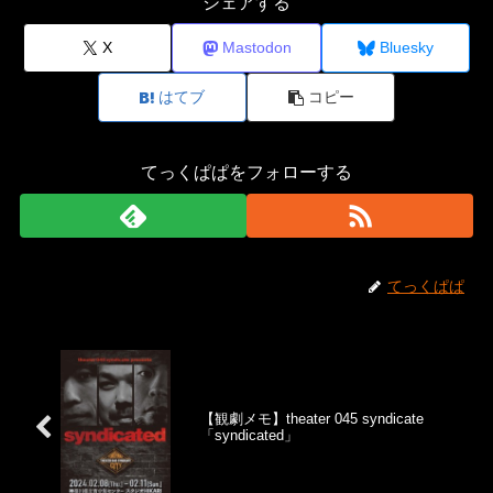
シェアする
X
Mastodon
Bluesky
はてブ
コピー
てっくぱぱをフォローする
てっくぱぱ
【観劇メモ】theater 045 syndicate
「syndicated」