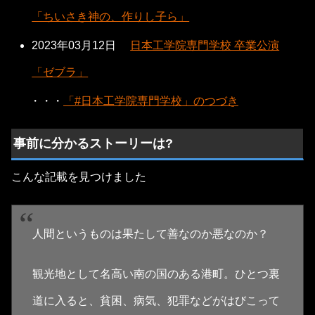
「ちいさき神の、作りし子ら」
2023年03月12日
日本工学院専門学校 卒業公演
「ゼブラ」
・・・
「#日本工学院専門学校」のつづき
事前に分かるストーリーは?
こんな記載を見つけました
人間というものは果たして善なのか悪なのか？
観光地として名高い南の国のある港町。ひとつ裏
道に入ると、貧困、病気、犯罪などがはびこって