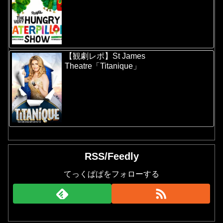
【観劇レポ】St James
Theatre「Titanique」
RSS/Feedly
てっくぱぱをフォローする