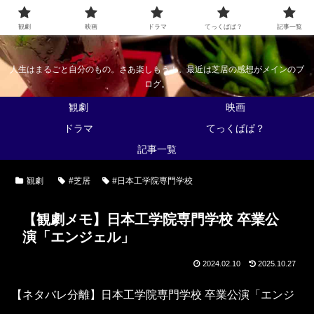
なんかくうかい
観劇
映画
ドラマ
てっくぱぱ？
記事一覧
人生はまるごと自分のもの。さあ楽しもう！。最近は芝居の感想がメインのブ
ログ。
観劇
映画
ドラマ
てっくぱぱ？
記事一覧
観劇
#芝居
#日本工学院専門学校
【観劇メモ】日本工学院専門学校 卒業公
演「エンジェル」
2024.02.10
2025.10.27
【ネタバレ分離】日本工学院専門学校 卒業公演「エンジ