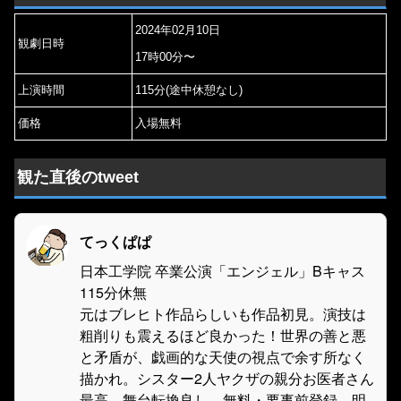
2024年02月10日
観劇日時
17時00分〜
上演時間
115分(途中休憩なし)
価格
入場無料
観た直後のtweet
てっくぱぱ
日本工学院 卒業公演「エンジェル」Bキャス
115分休無
元はブレヒト作品らしいも作品初見。演技は
粗削りも震えるほど良かった！世界の善と悪
と矛盾が、戯画的な天使の視点で余す所なく
描かれ。シスター2人ヤクザの親分お医者さん
最高。舞台転換良し。無料・要事前登録、明