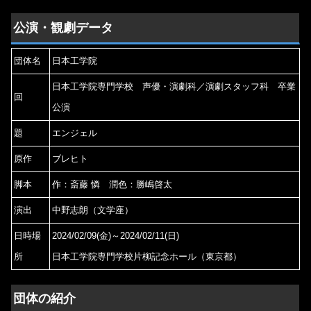
公演・観劇データ
団体名
日本工学院
日本工学院専門学校 声優・演劇科／演劇スタッフ科 卒業
回
公演
題
エンジェル
原作
ブレヒト
脚本
作：斎藤 憐 潤色：勝嶋啓太
演出
中野志朗（文学座）
日時場
2024/02/09(金)～2024/02/11(日)
所
日本工学院専門学校片柳記念ホール（東京都）
団体の紹介