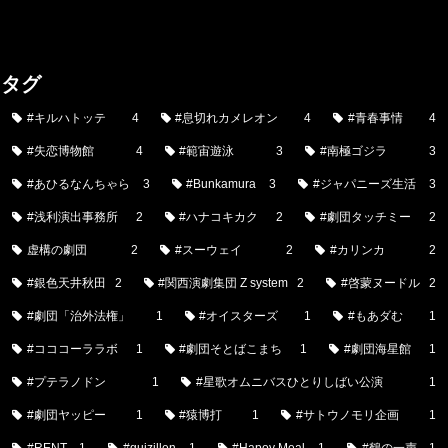
タグ
#キルハトッテ
4
#息切れカメレオン
4
#青春事情
4
#失恋博物館
4
#範宙遊泳
3
#南極ゴジラ
3
#あひるなんちゃら
3
#Bunkamura
3
#ジャパニーズ生活
3
#浅利演出事務所
2
#ハナコキカク
2
#劇団タッチミー
2
虚構の劇団
2
#スーウェイ
2
#カリンカ
2
#銀色天井秋田
2
#関西演劇集団 Z system
2
#啓蒙ヌードル
2
#劇団「治外法権」
1
#オイスターズ
1
#もあダむ
1
#コココーララボ
1
#劇団そとばこまち
1
#劇団海星館
1
#プテラノドン
1
#星歌オムニバスひとりしばい公演
1
#劇団ヤッピー
1
#猿博打
1
#サトウノモリ企画
1
#RENT
1
#guizillen
1
#Hapoy Meal
1
#鶴の一声
1