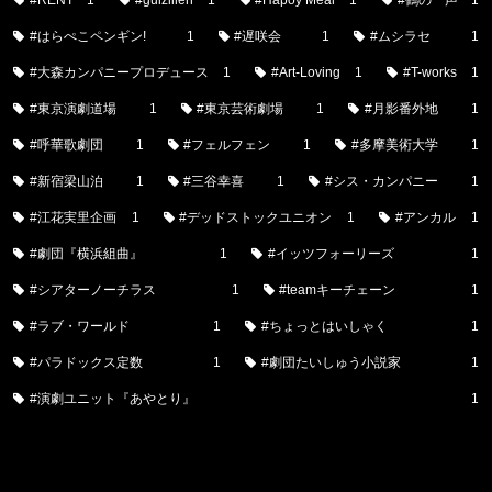
#はらぺこペンギン!
1
#遅咲会
1
#ムシラセ
1
#大森カンパニープロデュース
1
#Art-Loving
1
#T-works
1
#東京演劇道場
1
#東京芸術劇場
1
#月影番外地
1
#呼華歌劇団
1
#フェルフェン
1
#多摩美術大学
1
#新宿梁山泊
1
#三谷幸喜
1
#シス・カンパニー
1
#江花実里企画
1
#デッドストックユニオン
1
#アンカル
1
#劇団『横浜組曲』
1
#イッツフォーリーズ
1
#シアターノーチラス
1
#teamキーチェーン
1
#ラブ・ワールド
1
#ちょっとはいしゃく
1
#パラドックス定数
1
#劇団たいしゅう小説家
1
#演劇ユニット『あやとり』
1