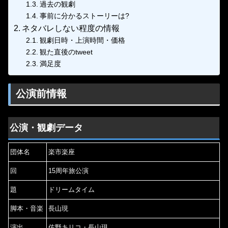
過去の観劇
事前に分かるストーリーは?
ネタバレしない程度の情報
観劇日時・上演時間・価格
観た直後のtweet
満足度
公演前情報
公演・観劇データ
団体名
楽市楽座
回
15周年旅公演
題
ドリームタイム
脚本・音楽
長山現
演出
佐野キリコ・長山現