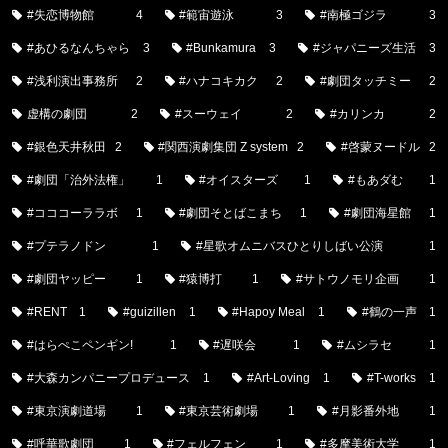
#失恋博物館
4
#範宙遊泳
3
#南極ゴジラ
3
#あひるなんちゃら
3
#Bunkamura
3
#ジャパニーズ生活
3
#浅利演出事務所
2
#ハナコキカク
2
#劇団タッチミー
2
虚構の劇団
2
#スーウェイ
2
#カリンカ
2
#銀色天井秋田
2
#関西演劇集団 Z system
2
#啓蒙ヌードル
2
#劇団「治外法権」
1
#オイスターズ
1
#もあダむ
1
#コココーララボ
1
#劇団そとばこまち
1
#劇団海星館
1
#プテラノドン
1
#星歌オムニバスひとりしばい公演
1
#劇団ヤッピー
1
#猿博打
1
#サトウノモリ企画
1
#RENT
1
#guizillen
1
#Hapoy Meal
1
#鶴の一声
1
#はらぺこペンギン!
1
#遅咲会
1
#ムシラセ
1
#大森カンパニープロデュース
1
#Art-Loving
1
#T-works
1
#東京演劇道場
1
#東京芸術劇場
1
#月影番外地
1
#呼華歌劇団
1
#フェルフェン
1
#多摩美術大学
1