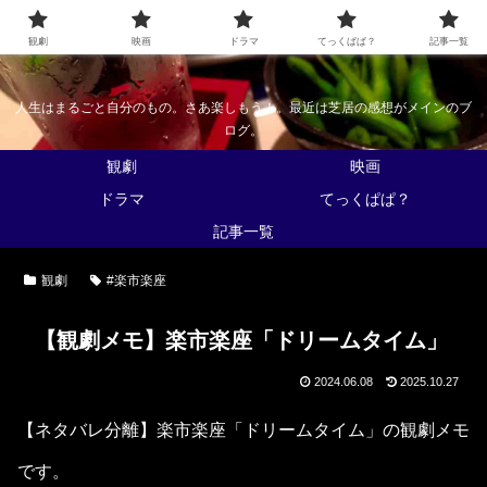
なんかくうかい
観劇
映画
ドラマ
てっくぱぱ？
記事一覧
人生はまるごと自分のもの。さあ楽しもう！。最近は芝居の感想がメインのブ
ログ。
観劇
映画
ドラマ
てっくぱぱ？
記事一覧
観劇
#楽市楽座
【観劇メモ】楽市楽座「ドリームタイム」
2024.06.08
2025.10.27
【ネタバレ分離】楽市楽座「ドリームタイム」の観劇メモ
です。