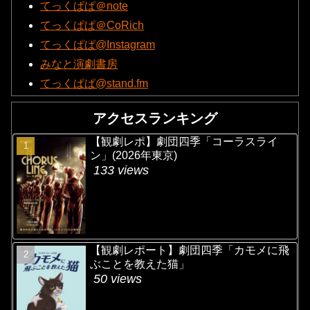
てっくぱぱ＠note
てっくぱぱ＠CoRich
てっくぱぱ@Instagram
みなと演劇書房
てっくぱぱ@stand.fm
アクセスランキング
【観劇レポ】劇団四季「コーラスライ
ン」(2026年東京)
133 views
【観劇レポート】劇団四季「カモメに飛
ぶことを教えた猫」
50 views