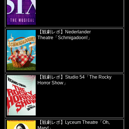
【観劇レポ】Nederlander
Theatre「Schmigadoon!」
【観劇レポ】Studio 54「The Rocky
Horror Show」
【観劇レポ】Lyceum Theatre「Oh,
Mary!」