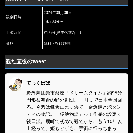
2024年06月08日
観劇日時
19時00分〜
上演時間
約95分(途中休憩なし)
価格
無料・投げ銭制
観た直後のtweet
てっくぱぱ
野外劇団楽市楽座「ドリームタイム」約95分
円形盆舞台の野外劇団。11月まで日本全国回
る。今週は鎌倉由比ヶ浜で。金魚姫と蛇ダン
ディの物語。「鏡池物語」って作品の設定で
後日談。扇町で初めて観てから、もう10年以
上経って、姫もヒゲも、宇宙に行っちまっ