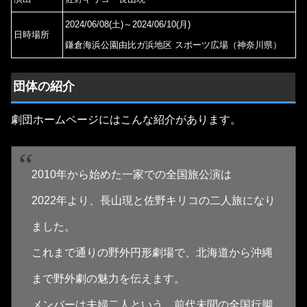
2024/06/08(土)～2024/06/10(月)
日時場所
鎌倉海浜公園由比ガ浜地区 スポーツ広場（神奈川県）
団体の紹介
劇団ホームページにはこんな紹介があります。
2010年から始めた一家での全国旅公演は
2022年より、長山現と佐野キリコの二人旅になり
ました。
これまで通りの野外円形劇場で、北海道から沖縄
まで野外劇の魅力を伝えます。
メンバーは夫婦二人という、前代未聞の全国行脚