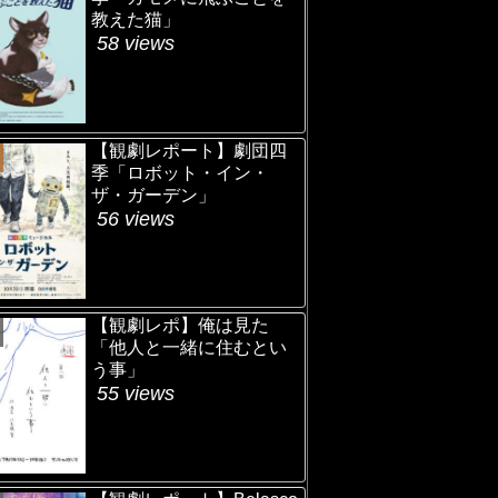
教えた猫」
58 views
【観劇レポート】劇団四
季「ロボット・イン・
ザ・ガーデン」
56 views
【観劇レポ】俺は見た
「他人と一緒に住むとい
う事」
55 views