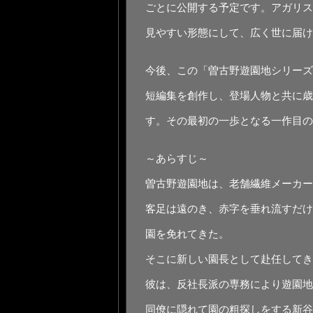
ごとに公開する予定です。アガリス
見やすい形態にして、広く世に届け
今後、この「曽古野遊園地シリーズ
短編集を創作し、登場人物と共に歳
す。その最初の一歩となる一作目の
～あらすじ～
曽古野遊園地は、老舗繊維メーカー
客足は遠のき、赤字を垂れ流すだけ
園を免れてきた。
そこに新しい園長として赴任してき
彼は、反社長派の専務により遊園地
同僚に隠れて園の粗探しをする新谷