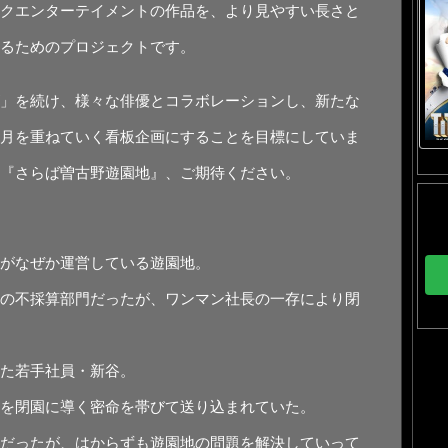
クエンターテイメントの作品を、より見やすい長さと
るためのプロジェクトです。
」を続け、様々な俳優とコラボレーションし、新たな
月を重ねていく看板企画にすることを目標にしていま
『さらば曽古野遊園地』、ご期待ください。
がなぜか運営している遊園地。
の不採算部門だったが、ワンマン社長の一存により閉
た若手社員・新谷。
を閉園に導く密命を帯びて送り込まれていた。
だったが、はからずも遊園地の問題を解決していって