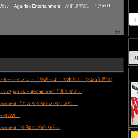
ga-risk Entertainment」が正規表記。「アガリ
ターテイメント「発表せよ！大本営！」(2025年再演)
Aga-risk Entertainment「逃奔政走」
ntertainment 「なかなか失われない30年」
SHOW!」
ntertainment「令和5年の廃刀令」