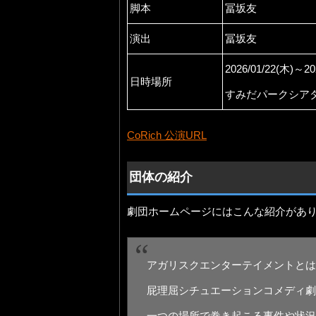
脚本
冨坂友
演出
冨坂友
2026/01/22(木)～20
日時場所
すみだパークシア
CoRich 公演URL
団体の紹介
劇団ホームページにはこんな紹介があ
アガリスクエンターテイメントとは
屁理屈シチュエーションコメディ劇
一つの場所で巻き起こる事件や状況