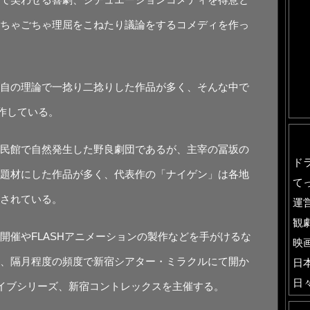
ちゃごちゃ理屈をこねたり議論をするコメディを作っ
自の理論で一捻り二捻りした作品が多く、そんな中で
創作している。
民館で自然発生した野良劇団であるが、主宰の冨坂の
ド
題材にした作品が多く、代表作の「ナイゲン」は各地
て
されている。
運
観
開催やFLASHアニメーションの製作などを手がけるな
映
、隔月程度の頻度で新宿シアター・ミラクルにて開か
日
日
イブシリーズ、新宿コントレックスを主催する。