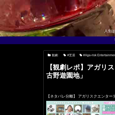
人生は
観劇
#芝居
#Aga-risk Entertainme
【観劇レポ】アガリス
古野遊園地」
【ネタバレ分離】 アガリスクエンター