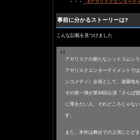
・・・
「#アガリスクエンターテ
事前に分かるストーリーは?
こんな記載を見つけました
アガリスクの新たなシットコムシリ
アガリスクエンターテイメントでは
ンコメディ）企画として、遊園地を
その第一弾が第34回公演『さらば
に導きたい人、それどころじゃない
す。
また、本作は舞台での上演にとどま