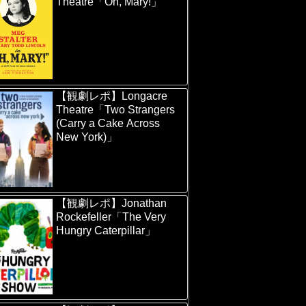
Theatre「Oh, Mary!」
【観劇レポ】Longacre
Theatre「Two Strangers
(Carry a Cake Across
New York)」
【観劇レポ】Jonathan
Rockefeller「The Very
Hungry Caterpillar」