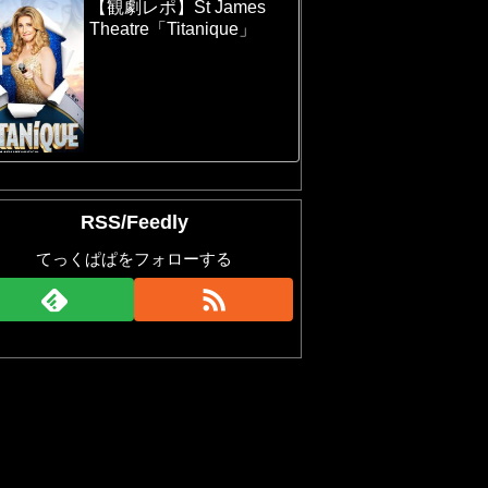
【観劇レポ】St James
Theatre「Titanique」
RSS/Feedly
てっくぱぱをフォローする