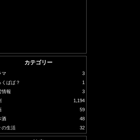
カテゴリー
ラマ
3
っくぱぱ？
1
営情報
3
劇
1,194
画
59
本酒
48
々の生活
32