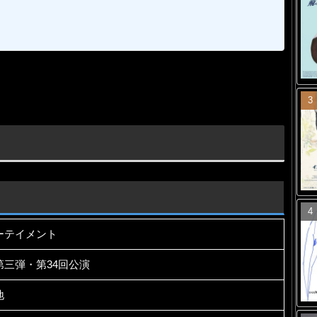
ーテイメント
三弾・第34回公演
地