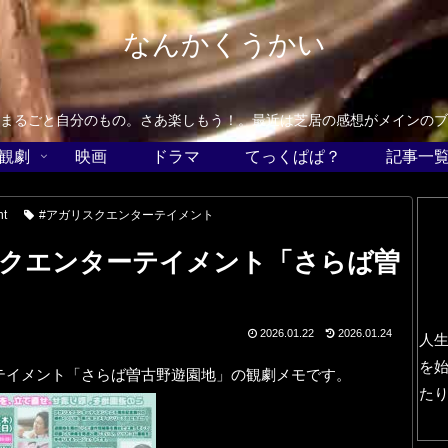
なんかくうかい
まるごと自分のもの。さあ楽しもう！。最近は芝居の感想がメインのブ
観劇
映画
ドラマ
てっくぱぱ？
記事一
nt
#アガリスクエンターテイメント
クエンターテイメント「さらば曽
2026.01.22
2026.01.24
人
を
テイメント「さらば曽古野遊園地」の観劇メモです。
た