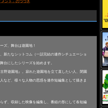
イメント」のつづき
ーズ、舞台は遊園地！
、新たなシットコム（一話完結の連作シチュエーショ
舞台にしたシリーズを始めます。
曽古野遊園地』。寂れた遊園地を立て直したい人、閉園
人など、様々な人物の思惑を連作短編集として描きま
らず、収録した映像を編集し、番組の形にして各短編