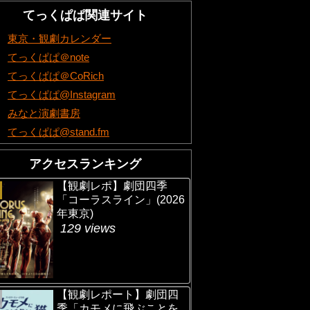
てっくぱぱ関連サイト
東京・観劇カレンダー
てっくぱぱ＠note
てっくぱぱ＠CoRich
てっくぱぱ@Instagram
みなと演劇書房
てっくぱぱ@stand.fm
アクセスランキング
【観劇レポ】劇団四季
「コーラスライン」(2026
年東京)
129 views
【観劇レポート】劇団四
季「カモメに飛ぶことを