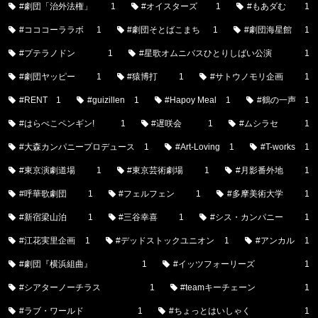
#劇団「治外法権」
1
#オイスターズ
1
#もあダむ
1
#コココーララボ
1
#劇団そとばこまち
1
#劇団海星館
1
#プテラノドン
1
#星歌オムニバスひとりしばい公演
1
#劇団ヤッピー
1
#猿博打
1
#サトウノモリ企画
1
#RENT
1
#guizillen
1
#Hapoy Meal
1
#鶴の一声
1
#はらぺこペンギン!
1
#遅咲会
1
#ムシラセ
1
#大森カンパニープロデュース
1
#Art-Loving
1
#T-works
1
#東京演劇道場
1
#東京芸術劇場
1
#月影番外地
1
#呼華歌劇団
1
#フェルフェン
1
#多摩美術大学
1
#新宿梁山泊
1
#三谷幸喜
1
#シス・カンパニー
1
#江花実里企画
1
#デッドストックユニオン
1
#アンカル
1
#劇団『横浜組曲』
1
#イッツフォーリーズ
1
#シアターノーチラス
1
#teamキーチェーン
1
#ラブ・ワールド
1
#ちょっとはいしゃく
1