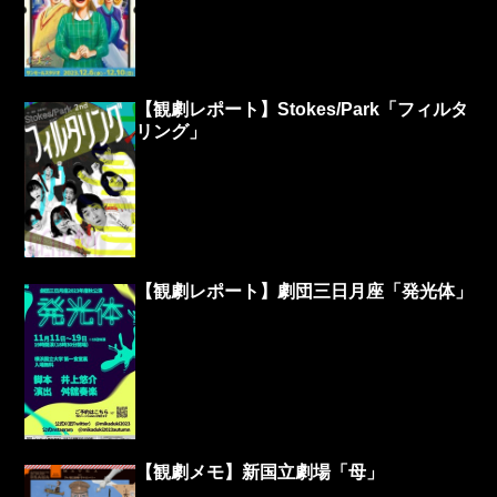
【観劇レポート】Stokes/Park「フィルタ
リング」
【観劇レポート】劇団三日月座「発光体」
【観劇メモ】新国立劇場「母」