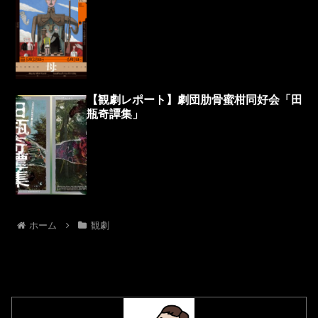
【観劇レポート】劇団肋骨蜜柑同好会「田
瓶奇譚集」
ホーム
観劇