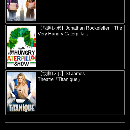
【観劇レポ】Jonathan Rockefeller「The
Very Hungry Caterpillar」
【観劇レポ】St James
Theatre「Titanique」