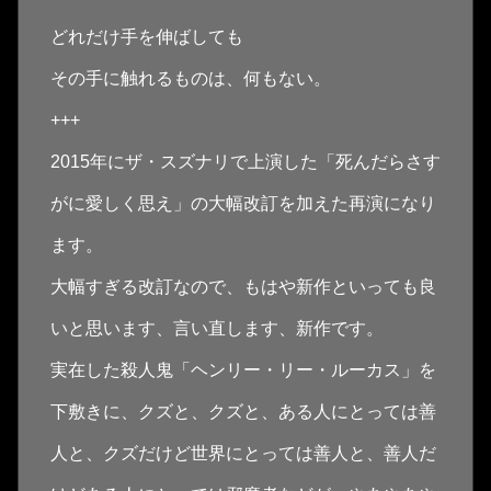
どれだけ手を伸ばしても
その手に触れるものは、何もない。
+++
2015年にザ・スズナリで上演した「死んだらさす
がに愛しく思え」の大幅改訂を加えた再演になり
ます。
大幅すぎる改訂なので、もはや新作といっても良
いと思います、言い直します、新作です。
実在した殺人鬼「ヘンリー・リー・ルーカス」を
下敷きに、クズと、クズと、ある人にとっては善
人と、クズだけど世界にとっては善人と、善人だ