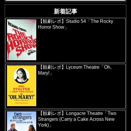
新着記事
【観劇レポ】Studio 54「The Rocky
Horror Show」
【観劇レポ】Lyceum Theatre「Oh,
Mary!」
【観劇レポ】Longacre Theatre「Two
Strangers (Carry a Cake Across New
York)」