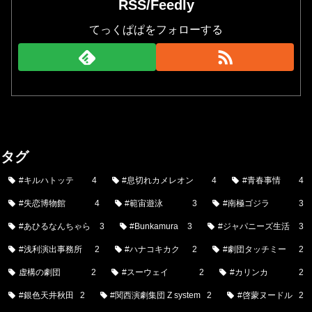
RSS/Feedly
てっくぱぱをフォローする
タグ
#キルハトッテ
4
#息切れカメレオン
4
#青春事情
4
#失恋博物館
4
#範宙遊泳
3
#南極ゴジラ
3
#あひるなんちゃら
3
#Bunkamura
3
#ジャパニーズ生活
3
#浅利演出事務所
2
#ハナコキカク
2
#劇団タッチミー
2
虚構の劇団
2
#スーウェイ
2
#カリンカ
2
#銀色天井秋田
2
#関西演劇集団 Z system
2
#啓蒙ヌードル
2