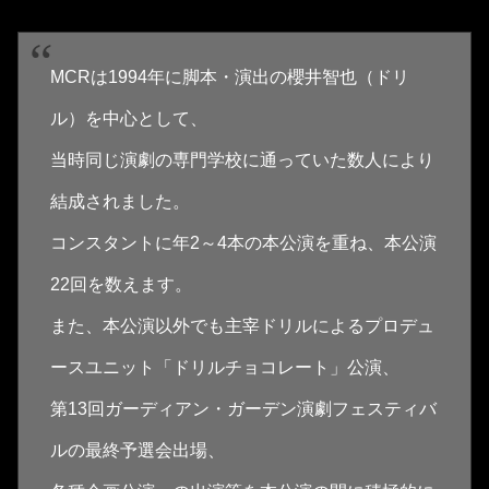
MCRは1994年に脚本・演出の櫻井智也（ドリ
ル）を中心として、
当時同じ演劇の専門学校に通っていた数人により
結成されました。
コンスタントに年2～4本の本公演を重ね、本公演
22回を数えます。
また、本公演以外でも主宰ドリルによるプロデュ
ースユニット「ドリルチョコレート」公演、
第13回ガーディアン・ガーデン演劇フェスティバ
ルの最終予選会出場、