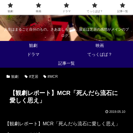
なんかくうかい
観劇
映画
ドラマ
てっくぱぱ？
記事一覧
人生はまるごと自分のもの。さあ楽しもう！。最近は芝居の感想がメインのブ
ログ。
観劇
映画
ドラマ
てっくぱぱ？
記事一覧
観劇
#芝居
#MCR
【観劇レポート】MCR「死んだら流石に
愛しく思え」
2019.05.10
【観劇レポート】MCR「死んだら流石に愛しく思え」