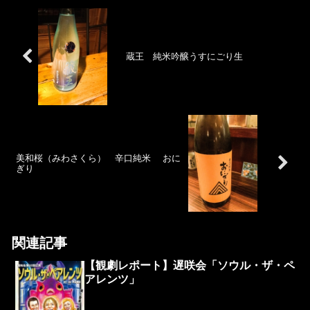
蔵王 純米吟醸うすにごり生
美和桜（みわさくら） 辛口純米 おに
ぎり
関連記事
【観劇レポート】遅咲会「ソウル・ザ・ペ
アレンツ」