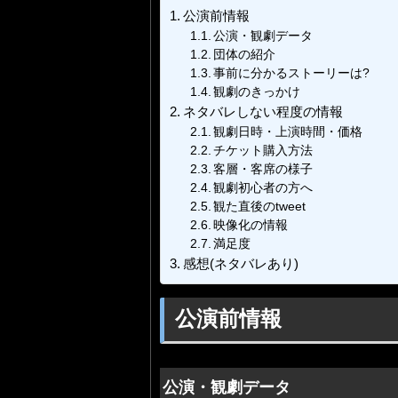
公演前情報
公演・観劇データ
団体の紹介
事前に分かるストーリーは?
観劇のきっかけ
ネタバレしない程度の情報
観劇日時・上演時間・価格
チケット購入方法
客層・客席の様子
観劇初心者の方へ
観た直後のtweet
映像化の情報
満足度
感想(ネタバレあり)
公演前情報
公演・観劇データ