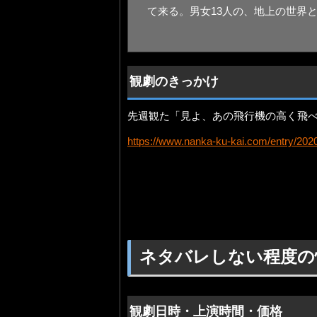
て来る。男女13人の、地上の世界
観劇のきっかけ
先週観た「見よ、あの飛行機の高く飛
https://www.nanka-ku-kai.com/entry/202
ネタバレしない程度の
観劇日時・上演時間・価格