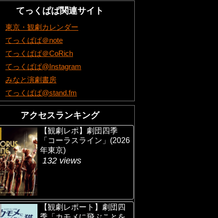
てっくぱぱ関連サイト
東京・観劇カレンダー
てっくぱぱ＠note
てっくぱぱ＠CoRich
てっくぱぱ@Instagram
みなと演劇書房
てっくぱぱ@stand.fm
アクセスランキング
【観劇レポ】劇団四季
「コーラスライン」(2026
年東京)
132 views
【観劇レポート】劇団四
季「カモメに飛ぶことを