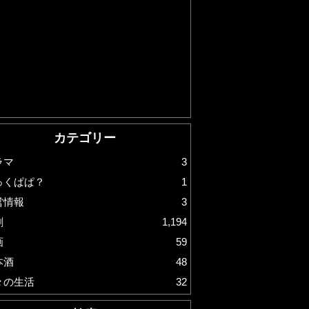
カテゴリー
ラマ
3
っくぱぱ？
1
営情報
3
劇
1,194
画
59
本酒
48
々の生活
32