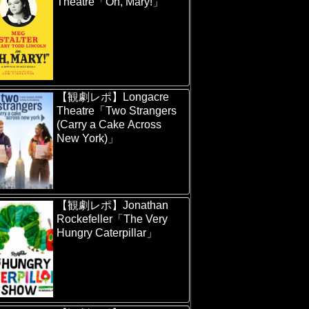
Theatre「Oh, Mary!」
【観劇レポ】Longacre
Theatre「Two Strangers
(Carry a Cake Across
New York)」
【観劇レポ】Jonathan
Rockefeller「The Very
Hungry Caterpillar」