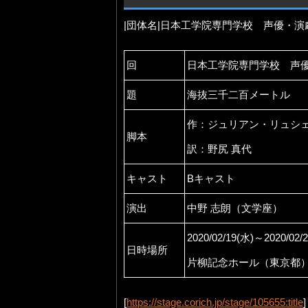
|団体名|日本工学院専門学校 声優・演
回
日本工学院専門学校 声
題
海抜三千二百メートル
作：ジュリアン・リュシ
脚本
訳：野尻 真代
キャスト
Bキャスト
演出
中野 志朗（文学座）
2020/02/19(水)～2020/02/
日時場所
片柳記念ホール（東京都
[
https://stage.corich.jp/stage/105655:title
]