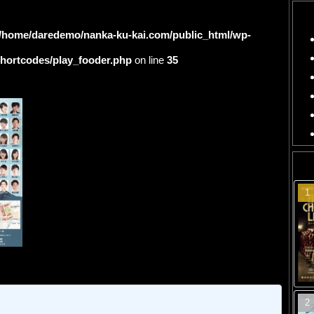
/home/daredemo/nanka-ku-kai.com/public_html/wp-
shortcodes/play_fooder.php
on line
35