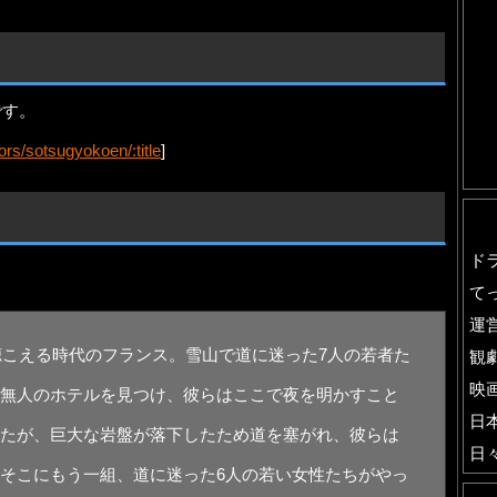
です。
rs/sotsugyokoen/:title
]
ド
て
運
が聴こえる時代のフランス。雪山で道に迷った7人の若者た
観
映
無人のホテルを見つけ、彼らはここで夜を明かすこと
日
たが、巨大な岩盤が落下したため道を塞がれ、彼らは
日
そこにもう一組、道に迷った6人の若い女性たちがやっ