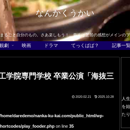
なんかくうかい
まるごと自分のもの。さあ楽しもう！。最近は芝居の感想がメインのブ
観劇
映画
ドラマ
てっくぱぱ？
記事一
工学院専門学校 卒業公演「海抜三
2020.02.21
2025.10.28
人
を
た
/home/daredemo/nanka-ku-kai.com/public_html/wp-
shortcodes/play_fooder.php
on line
35