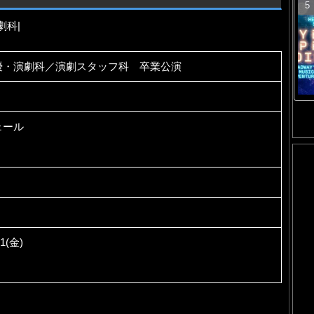
劇科|
優・演劇科／演劇スタッフ科 卒業公演
ェール
21(金)
）