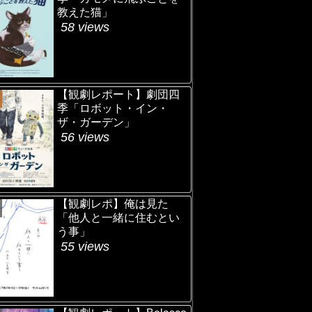
教えた猫」
58 views
【観劇レポート】劇団四
季「ロボット・イン・
ザ・ガーデン」
56 views
【観劇レポ】俺は見た
「他人と一緒に住むとい
う事」
55 views