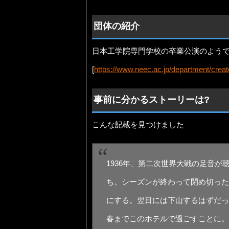
団体の紹介
日本工学院専門学校の卒業公演のよう
[
https://www.neec.ac.jp/department/creato
事前に分かるストーリーは?
こんな記載を見つけました
1936年、第二次世界大戦の足音
ち。シーズンが終わって閉め切った
にする。翌日には下山するはずだっ
春までこのホテルで過ごすことに。