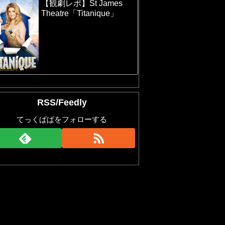
【観劇レポ】St James
Theatre「Titanique」
RSS/Feedly
てっくぱぱをフォローする