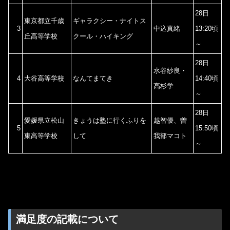
28日
東京都立千歳
ギャラクシー・ナイトス
3
中込真緒
13:20頃
丘高等学校
クール・ハイキング
～
28日
水谷紗良・
4
大谷高等学校
なんてまてき
14:40頃
髙杉学
～
28日
愛媛県立松山
きょうは塾に行くふりを
越智優、曽
5
15:50頃
東高等学校
して
我部マコト
～
満足度の記載について