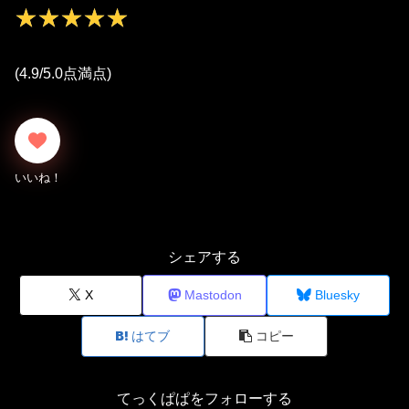
★★★★★
★★★★★
(4.9/5.0点満点)
シェアする
X
Mastodon
Bluesky
はてブ
コピー
てっくぱぱをフォローする