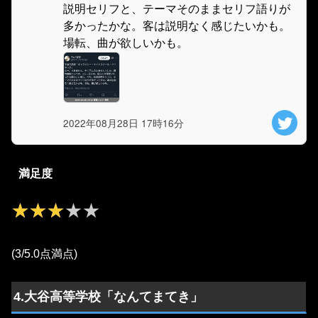
説明セリフと、テーマそのままセリフ語りが
多かったかな。客は説明なく感じたいかも。
場転、曲が欲しいかも。
2022年08月28日 17時16分
満足度
★★★★★
★★★★★
(3/5.0点満点)
4.大谷高等学校「なんてまてき」