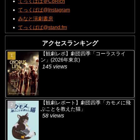
てっくぱぱ＠CoRich
てっくぱぱ@Instagram
みなと演劇書房
てっくぱぱ@stand.fm
アクセスランキング
【観劇レポ】劇団四季「コーラスライ
ン」(2026年東京)
145 views
【観劇レポート】劇団四季「カモメに飛
ぶことを教えた猫」
58 views