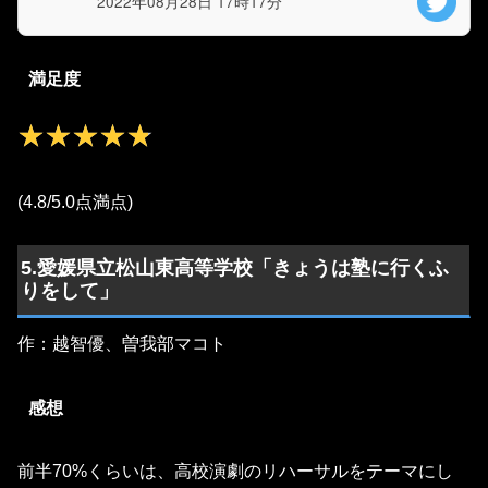
2022年08月28日 17時17分
満足度
★★★★★
★★★★★
(4.8/5.0点満点)
5.愛媛県立松山東高等学校「きょうは塾に行くふ
りをして」
作：越智優、曽我部マコト
感想
前半70%くらいは、高校演劇のリハーサルをテーマにし