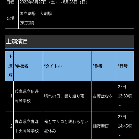
日程
2022年8月27日（土）～8月28日（日）
国立劇場 大劇場
会場
(東京都)
上演演目
上
演
*学校名
*タイトル
*作者
*日時
順
27日
兵庫県立伊丹
1
晴れの日、曇り通り雨
古賀はなを
13:30頃
高等学校
～
27日
青森県立青森
俺とマリコと終わらない
2
畑澤聖悟
14:45頃
中央高等学校
昼休み
～