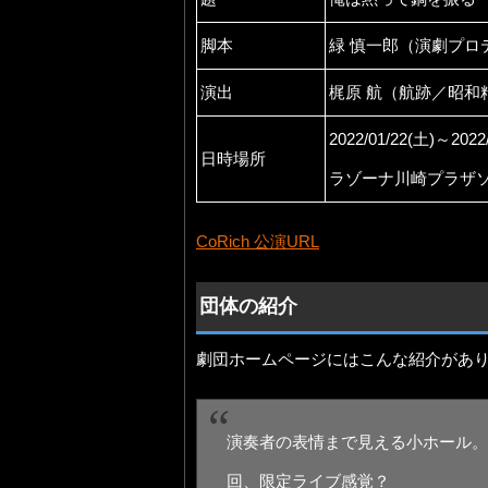
脚本
緑 慎一郎（演劇プロ
演出
梶原 航（航跡／昭和
2022/01/22(土)～2022
日時場所
ラゾーナ川崎プラザ
CoRich 公演URL
団体の紹介
劇団ホームページにはこんな紹介があ
演奏者の表情まで見える小ホール。
回、限定ライブ感覚？