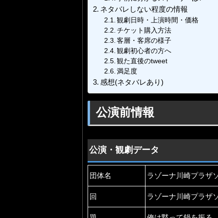
ネタバレしない程度の情報
観劇日時・上演時間・価格
チケット購入方法
客層・客席の様子
観劇初心者の方へ
観た直後のtweet
満足度
感想(ネタバレあり)
公演前情報
公演・観劇データ
団体名
ラゾーナ川崎プラザ
回
ラゾーナ川崎プラザソ
題
俺は黙って鍋を振る