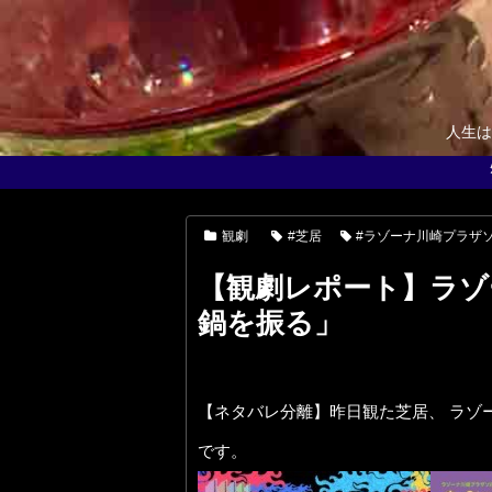
人生は
観劇
#芝居
#ラゾーナ川崎プラザ
【観劇レポート】ラゾ
鍋を振る」
【ネタバレ分離】昨日観た芝居、 ラゾ
です。