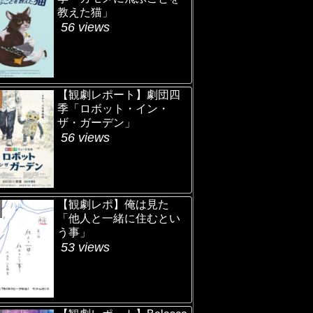
教えた猫」
56 views
【観劇レポート】劇団四
季「ロボット・イン・
ザ・ガーデン」
56 views
【観劇レポ】俺は見た
「他人と一緒に住むとい
う事」
53 views