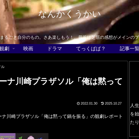
なんかくうかい
まるごと自分のもの。さあ楽しもう！。最近は芝居の感想がメインのブ
観劇
映画
ドラマ
てっくぱぱ？
記事一
ソル
ーナ川崎プラザソル「俺は黙って
2022.01.30
2025.10.27
人
を
ーナ川崎プラザソル「俺は黙って鍋を振る」の観劇レポート
た