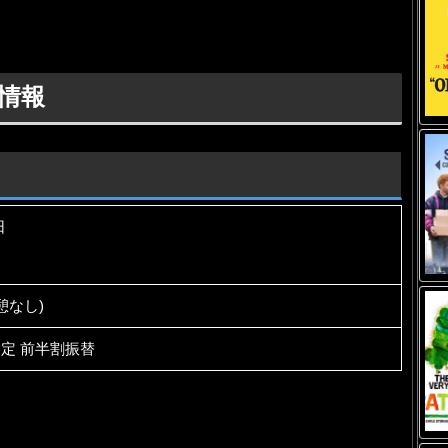
情報
日
憩なし)
指定 前半割振替