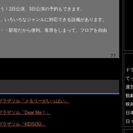
う！2日公演、3日公演の予約もできます。
、いろいろなジャンルに対応できる設備があります。
・・駅前だから便利。客席をしまって、フロアを自由
ド
て
運
観
プラザソル「メモリーがいっぱい」
映
ラザソル「Dear Me！」
日
日
ラザソル「KEISOU」