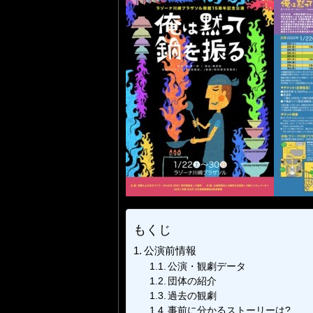
もくじ
公演前情報
公演・観劇データ
団体の紹介
過去の観劇
事前に分かるストーリーは?