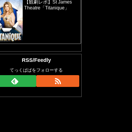
【観劇レポ】St James
Theatre「Titanique」
RSS/Feedly
てっくぱぱをフォローする