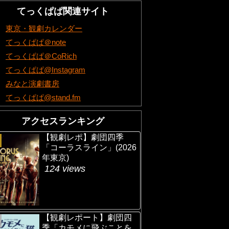
てっくぱぱ関連サイト
東京・観劇カレンダー
てっくぱぱ＠note
てっくぱぱ＠CoRich
てっくぱぱ@Instagram
みなと演劇書房
てっくぱぱ@stand.fm
アクセスランキング
【観劇レポ】劇団四季
「コーラスライン」(2026
年東京)
124 views
【観劇レポート】劇団四
季「カモメに飛ぶことを