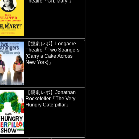
Theatre「Oh, Mary!」
【観劇レポ】Longacre
Theatre「Two Strangers
(Carry a Cake Across
New York)」
【観劇レポ】Jonathan
Rockefeller「The Very
Hungry Caterpillar」