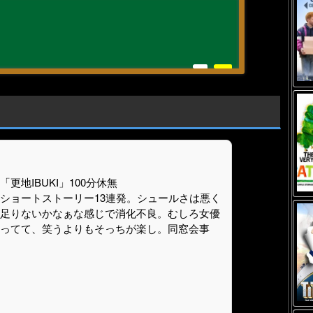
地IBUKI」100分休無
ショートストーリー13連発。シュールさは悪く
足りないかなぁな感じで消化不良。むしろ女優
ってて、笑うよりもそっちが楽し。同窓会事
。