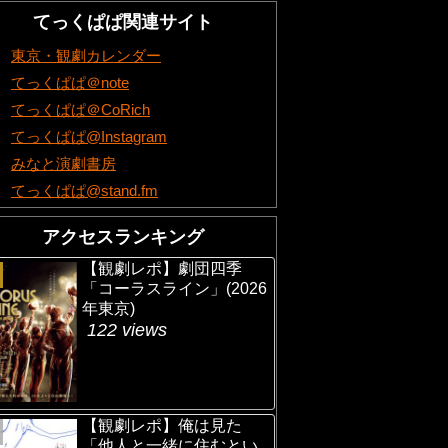
てっくぱぱ関連サイト
東京・観劇カレンダー
てっくぱぱ＠note
てっくぱぱ＠CoRich
てっくぱぱ@Instagram
みなと演劇書房
てっくぱぱ@stand.fm
アクセスランキング
【観劇レポ】劇団四季
「コーラスライン」(2026
年東京)
122 views
【観劇レポ】俺は見た
「他人と一緒に住むとい