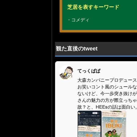
芝居を表すキーワード
・コメディ
観た直後のtweet
てっくぱぱ
大森カンパニープロデュース「更
お笑いコント風のシュールな
ないけど、今一歩突き抜けが
さんの魅力の方が際立っちゃ
故？と、HEEsの話は面白い