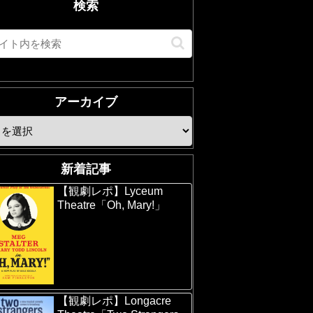
検索
アーカイブ
新着記事
【観劇レポ】Lyceum
Theatre「Oh, Mary!」
【観劇レポ】Longacre