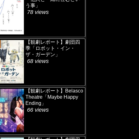
う事」
78 views
【観劇レポート】劇団四
季「ロボット・イン・
ザ・ガーデン」
68 views
【観劇レポート】Belasco
Theatre「Maybe Happy
Ending」
66 views