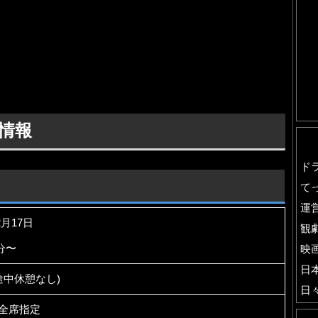
。
情報
ド
て
運
2月17日
観
0分〜
映
日
(途中休憩なし)
日
円 全席指定