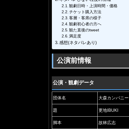
観劇日時・上演時間・価格
チケット購入方法
客層・客席の様子
観劇初心者の方へ
観た直後のtweet
満足度
感想(ネタバレあり)
公演前情報
公演・観劇データ
団体名
大森カンパニー
題
更地IBUKI
脚本
故林広志