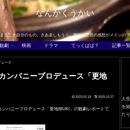
なんかくうかい
まるごと自分のもの。さあ楽しもう！。最近は芝居の感想がメインのブ
観劇
映画
ドラマ
てっくぱぱ？
記事一
デュース
カンパニープロデュース「更地
2023.02.18
2025.10.27
人
を
ンパニープロデュース「更地IBUKI」の観劇レポートで
た