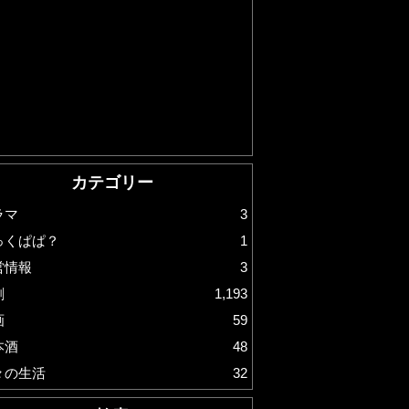
カテゴリー
ラマ
3
っくぱぱ？
1
営情報
3
劇
1,193
画
59
本酒
48
々の生活
32