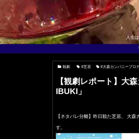
人生は
観劇
#芝居
#大森カンパニープロ
【観劇レポート】大森
IBUKI」
【ネタバレ分離】昨日観た芝居、 大森カ
す。