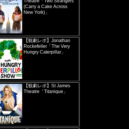
Theatre「Two Strangers
(Carry a Cake Across
New York)」
【観劇レポ】Jonathan
Rockefeller「The Very
Hungry Caterpillar」
【観劇レポ】St James
Theatre「Titanique」