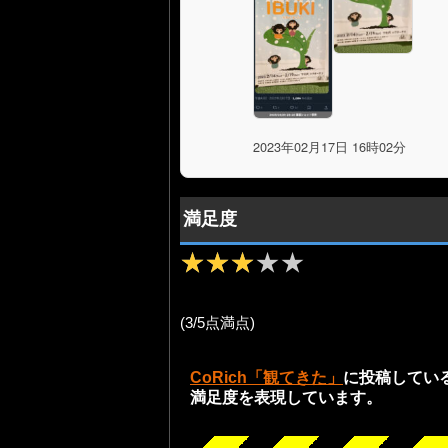
2023年02月17日 16時02分
満足度
★★★★★
★★★★★
(3/5点満点)
CoRich「観てきた」
に投稿してい
満足度を表現しています。