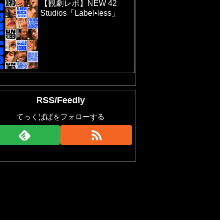
【観劇レポ】NEW 42
Studios「Label•less」
RSS/Feedly
てっくぱぱをフォローする