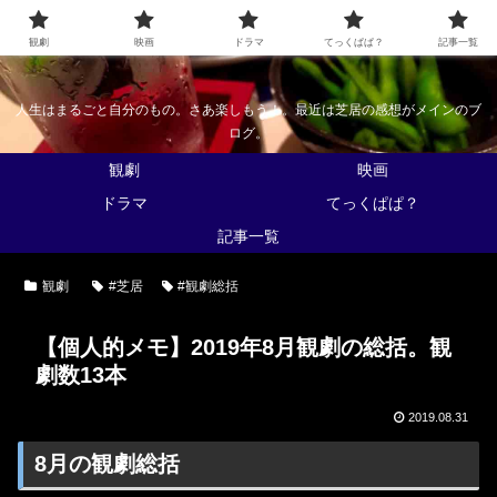
なんかくうかい
観劇
映画
ドラマ
てっくぱぱ？
記事一覧
人生はまるごと自分のもの。さあ楽しもう！。最近は芝居の感想がメインのブ
ログ。
観劇
映画
ドラマ
てっくぱぱ？
記事一覧
観劇
#芝居
#観劇総括
【個人的メモ】2019年8月観劇の総括。観
劇数13本
2019.08.31
8月の観劇総括