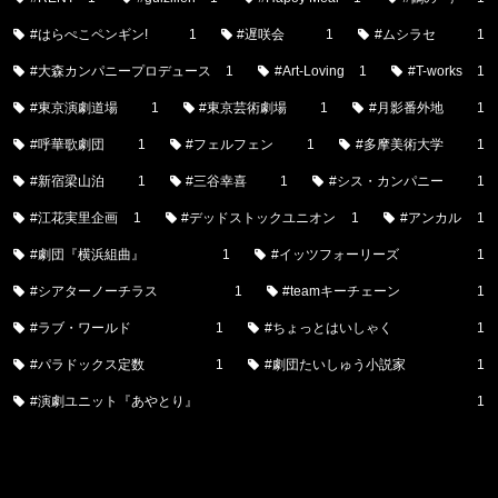
#はらぺこペンギン!
1
#遅咲会
1
#ムシラセ
1
#大森カンパニープロデュース
1
#Art-Loving
1
#T-works
1
#東京演劇道場
1
#東京芸術劇場
1
#月影番外地
1
#呼華歌劇団
1
#フェルフェン
1
#多摩美術大学
1
#新宿梁山泊
1
#三谷幸喜
1
#シス・カンパニー
1
#江花実里企画
1
#デッドストックユニオン
1
#アンカル
1
#劇団『横浜組曲』
1
#イッツフォーリーズ
1
#シアターノーチラス
1
#teamキーチェーン
1
#ラブ・ワールド
1
#ちょっとはいしゃく
1
#パラドックス定数
1
#劇団たいしゅう小説家
1
#演劇ユニット『あやとり』
1