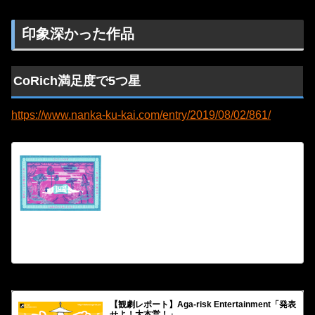
印象深かった作品
CoRich満足度で5つ星
https://www.nanka-ku-kai.com/entry/2019/08/02/861/
【観劇レポート】ピストンズ「夢見る喜世子レヴ
ュー」
【...
2019.08.16
なんかくうかい
【観劇レポート】Aga-risk Entertainment「発表
せよ！大本営！」