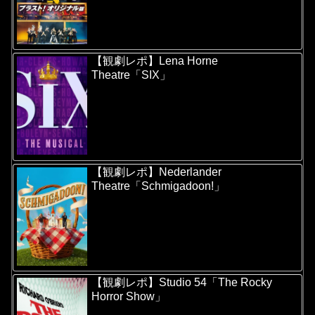
【観劇レポ】Lena Horne
Theatre「SIX」
【観劇レポ】Nederlander
Theatre「Schmigadoon!」
【観劇レポ】Studio 54「The Rocky
Horror Show」