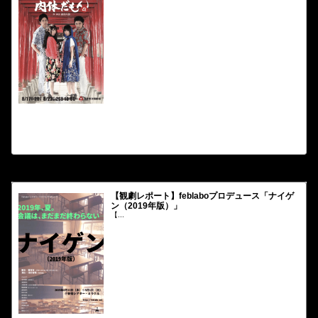
【...
2019.08.20
なんかくうかい
【観劇レポート】feblaboプロデュース「ナイゲ
ン（2019年版）」
【...