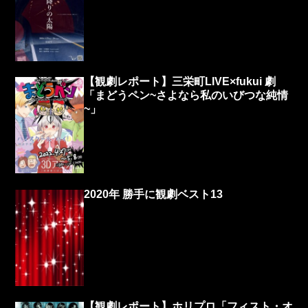
【観劇レポート】三栄町LIVE×fukui 劇
「まどうペン~さよなら私のいびつな純情
~」
2020年 勝手に観劇ベスト13
【観劇レポート】ホリプロ「フィスト・オ