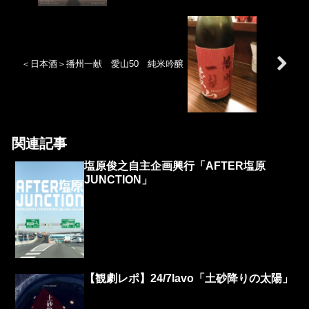
＜日本酒＞播州一献 愛山50 純米吟醸
関連記事
塩原俊之自主企画興行「AFTER塩原
JUNCTION」
【観劇レポ】24/7lavo「土砂降りの太陽」