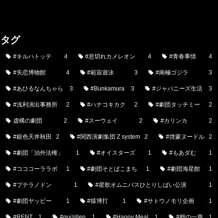
タグ
#キルハトッテ
4
#息切れカメレオン
4
#青春事情
4
#失恋博物館
4
#範宙遊泳
3
#南極ゴジラ
3
#あひるなんちゃら
3
#Bunkamura
3
#ジャパニーズ生活
3
#浅利演出事務所
2
#ハナコキカク
2
#劇団タッチミー
2
虚構の劇団
2
#スーウェイ
2
#カリンカ
2
#銀色天井秋田
2
#関西演劇集団 Z system
2
#啓蒙ヌードル
2
#劇団「治外法権」
1
#オイスターズ
1
#もあダむ
1
#コココーララボ
1
#劇団そとばこまち
1
#劇団海星館
1
#プテラノドン
1
#星歌オムニバスひとりしばい公演
1
#劇団ヤッピー
1
#猿博打
1
#サトウノモリ企画
1
#RENT
1
#guizillen
1
#Hapoy Meal
1
#鶴の一声
1