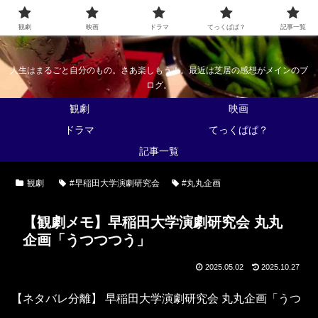
なんかくうかい
観劇
映画
ドラマ
てっくぱぱ？
記事一覧
人生はまるごと自分のもの。さあ楽しもう！。最近は芝居の感想がメインのブ
ログ。
観劇
映画
ドラマ
てっくぱぱ？
記事一覧
観劇
#早稲田大学演劇研究会
#丸丸企画
【観劇メモ】早稲田大学演劇研究会 丸丸
企画「うつつつう」
2025.05.02
2025.10.27
【ネタバレ分離】 早稲田大学演劇研究会 丸丸企画「うつ