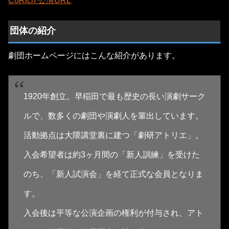
CoRich 公演URL
団体の紹介
劇団ホームページにはこんな紹介があります。
1920年創立。早稲田で最も歴史の長い演劇サーク
ルで、数多くの劇団や演劇人を輩出しています。
活動拠点は大隈講堂裏に建つ「劇研アトリエ」。
入会希望者は約3ヶ月間の「新人訓練」を受けた
のち、「新人試演会」を経て正式な会員となりま
す。
入会後は平等な公演企画の権利が付与され、アト