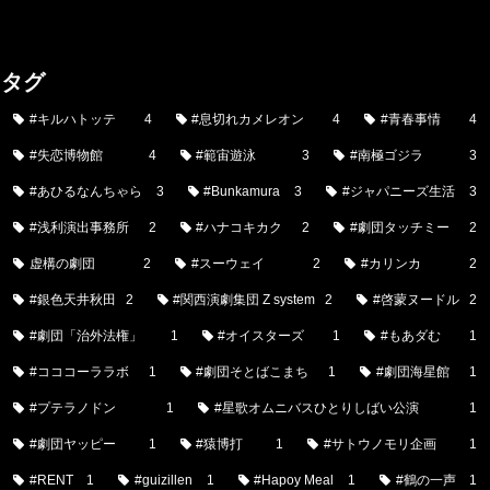
タグ
#キルハトッテ
4
#息切れカメレオン
4
#青春事情
4
#失恋博物館
4
#範宙遊泳
3
#南極ゴジラ
3
#あひるなんちゃら
3
#Bunkamura
3
#ジャパニーズ生活
3
#浅利演出事務所
2
#ハナコキカク
2
#劇団タッチミー
2
虚構の劇団
2
#スーウェイ
2
#カリンカ
2
#銀色天井秋田
2
#関西演劇集団 Z system
2
#啓蒙ヌードル
2
#劇団「治外法権」
1
#オイスターズ
1
#もあダむ
1
#コココーララボ
1
#劇団そとばこまち
1
#劇団海星館
1
#プテラノドン
1
#星歌オムニバスひとりしばい公演
1
#劇団ヤッピー
1
#猿博打
1
#サトウノモリ企画
1
#RENT
1
#guizillen
1
#Hapoy Meal
1
#鶴の一声
1