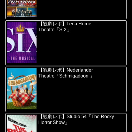
【観劇レポ】Lena Horne
Theatre「SIX」
【観劇レポ】Nederlander
Theatre「Schmigadoon!」
【観劇レポ】Studio 54「The Rocky
Horror Show」