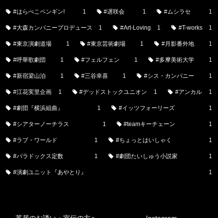
#はらぺこペンギン!
1
#遅咲会
1
#ムシラセ
1
#大森カンパニープロデュース
1
#Art-Loving
1
#T-works
1
#東京演劇道場
1
#東京芸術劇場
1
#月影番外地
1
#呼華歌劇団
1
#フェルフェン
1
#多摩美術大学
1
#新宿梁山泊
1
#三谷幸喜
1
#シス・カンパニー
1
#江花実里企画
1
#デッドストックユニオン
1
#アンカル
1
#劇団『横浜組曲』
1
#イッツフォーリーズ
1
#シアターノーチラス
1
#teamキーチェーン
1
#ラブ・ワールド
1
#ちょっとはいしゃく
1
#パラドックス定数
1
#劇団たいしゅう小説家
1
#演劇ユニット『あやとり』
1