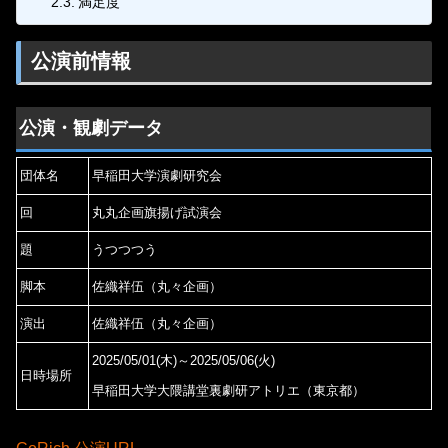
満足度
公演前情報
公演・観劇データ
団体名
早稲田大学演劇研究会
回
丸丸企画旗揚げ試演会
題
うつつつう
脚本
佐織祥伍（丸々企画）
演出
佐織祥伍（丸々企画）
2025/05/01(木)～2025/05/06(火)
日時場所
早稲田大学大隈講堂裏劇研アトリエ（東京都）