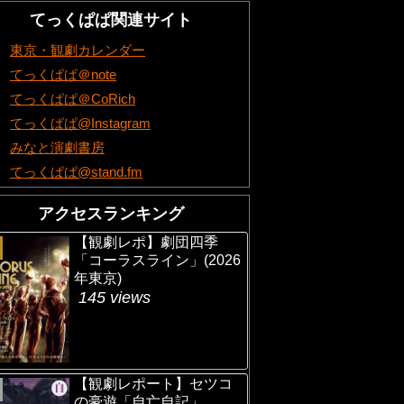
てっくぱぱ関連サイト
東京・観劇カレンダー
てっくぱぱ＠note
てっくぱぱ＠CoRich
てっくぱぱ@Instagram
みなと演劇書房
てっくぱぱ@stand.fm
アクセスランキング
【観劇レポ】劇団四季
「コーラスライン」(2026
年東京)
145 views
【観劇レポート】セツコ
の豪遊「自亡自記」