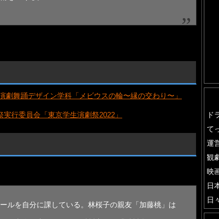
 演劇舞踊デザイン学科「メビウスの輪〜縁の交わり〜」
ド
祭実行委員会「東京学生演劇祭2022」
て
運
観
映
日
日
ールを自分に課している。林桜子の親友「加藤桃」は