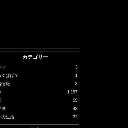
カテゴリー
ラマ
3
っくぱぱ？
1
営情報
3
劇
1,197
画
59
本酒
48
々の生活
32