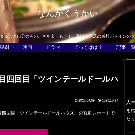
なんかくうかい
まるごと自分のもの。さあ楽しもう！。最近は芝居の感想がメインのブ
観劇
映画
ドラマ
てっくぱぱ？
記事一
目四回目「ツインテールドールハ
2022.04.09
2025.10.27
人
を
目四回目「ツインテールドールハウス」の観劇レポートで
た