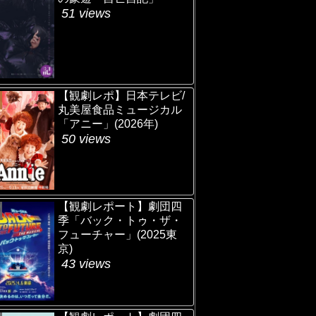
51 views
【観劇レポ】日本テレビ/
丸美屋食品ミュージカル
「アニー」(2026年)
50 views
【観劇レポート】劇団四
季「バック・トゥ・ザ・
フューチャー」(2025東
京)
43 views