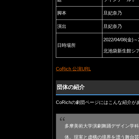
脚本
旦妃奈乃
演出
旦妃奈乃
2022/04/08(金)～
日時場所
北池袋新生館シ
CoRich 公演URL
団体の紹介
CoRichの劇団ページにはこんな紹介が
多摩美術大学演劇舞踊デザイン学科
体。現実と虚構の境界を漂う舞台芸