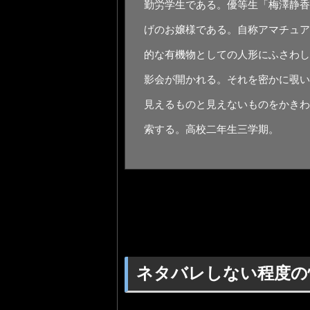
勤労学生である。優等生「梅澤静香
げのお嬢様である。自称アマチュア
的な有機物としての人形にふさわし
影会が開かれる。それを密かに覗い
見えるものと見えないものをかきわ
索する。高校二年生三学期。
ネタバレしない程度の