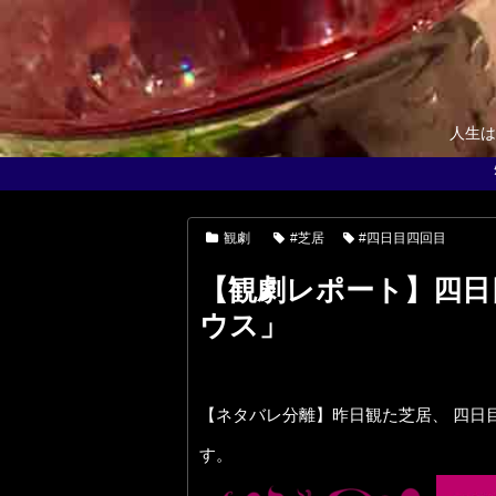
人生は
観劇
#芝居
#四日目四回目
【観劇レポート】四日
ウス」
【ネタバレ分離】昨日観た芝居、 四日
す。