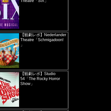
Theatre「SIX」
【観劇レポ】Nederlander
Theatre「Schmigadoon!
」
【観劇レポ】Studio
54「The Rocky Horror
Show」