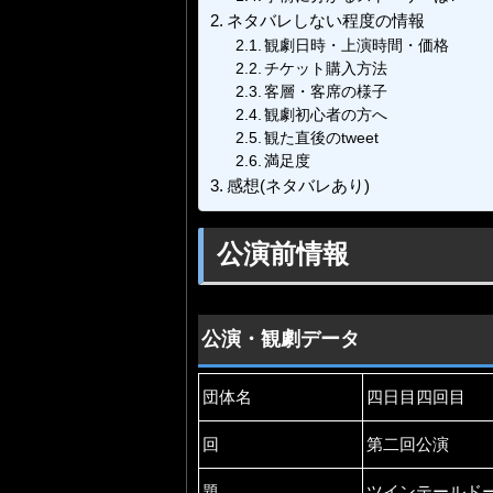
ネタバレしない程度の情報
観劇日時・上演時間・価格
チケット購入方法
客層・客席の様子
観劇初心者の方へ
観た直後のtweet
満足度
感想(ネタバレあり)
公演前情報
公演・観劇データ
団体名
四日目四回目
回
第二回公演
題
ツインテールド