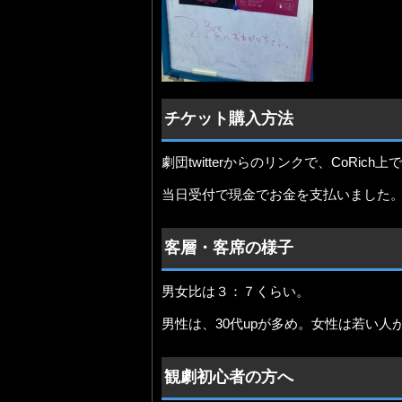
チケット購入方法
劇団twitterからのリンクで、CoRic
当日受付で現金でお金を支払いました
客層・客席の様子
男女比は３：７くらい。
男性は、30代upが多め。女性は若い人
観劇初心者の方へ