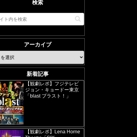
検索
アーカイブ
新着記事
【観劇レポ】フジテレビ
ジョン・キョードー東京
「blast ブラスト！」
【観劇レポ】Lena Horne