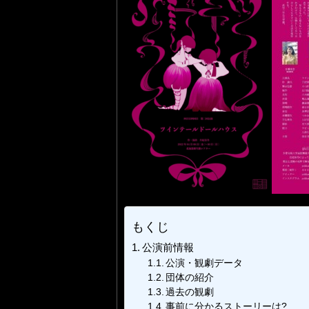
もくじ
公演前情報
公演・観劇データ
団体の紹介
過去の観劇
事前に分かるストーリーは?