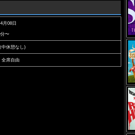
年4月08日
0分〜
(途中休憩なし)
円 全席自由