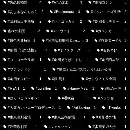
#失恋博物館
4
#範宙遊泳
3
#南極ゴジラ
3
#あひるなんちゃら
3
#Bunkamura
3
#ジャパニーズ生活
3
#浅利演出事務所
2
#ハナコキカク
2
#劇団タッチミー
2
虚構の劇団
2
#スーウェイ
2
#カリンカ
2
#銀色天井秋田
2
#関西演劇集団 Z system
2
#啓蒙ヌードル
2
#劇団「治外法権」
1
#オイスターズ
1
#もあダむ
1
#コココーララボ
1
#劇団そとばこまち
1
#劇団海星館
1
#プテラノドン
1
#星歌オムニバスひとりしばい公演
1
#劇団ヤッピー
1
#猿博打
1
#サトウノモリ企画
1
#RENT
1
#guizillen
1
#Hapoy Meal
1
#鶴の一声
1
#はらぺこペンギン!
1
#遅咲会
1
#ムシラセ
1
#大森カンパニープロデュース
1
#Art-Loving
1
#T-works
1
#東京演劇道場
1
#東京芸術劇場
1
#月影番外地
1
#呼華歌劇団
1
#フェルフェン
1
#多摩美術大学
1