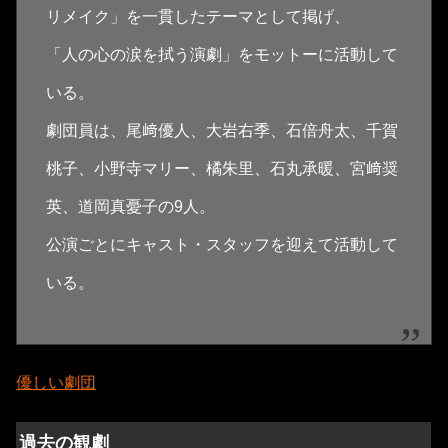
リメイク」を一貫したテーマとして掲げ、
「人の心の涙を拭う演劇」をモットーに活動して
いる。
劇団員は、尾﨑優人、大岩右季、石倍舟太、千賀
桃子、小野寺マリー、橘朱里、石丸承暖、宮﨑奨
英、道岡真憂子の9人。
公演ごとにキャスト・スタッフを迎えて活動して
いる。
優しい劇団
過去の観劇