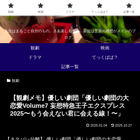
なんかくうかい
観劇
映画
ドラマ
てっくぱぱ？
記事一覧
人生はまるごと自分のもの。さあ楽しもう！。最近は芝居の感想がメインのブ
ログ。
観劇
映画
ドラマ
てっくぱぱ？
記事一覧
観劇
【観劇メモ】優しい劇団「優しい劇団の大
恋愛Volume7 妄想特急王子エクスプレス
2025〜もう会えない君に会える線！〜」
2025.01.04
2025.10.27
【ネタバレ分離】 優しい劇団「優しい劇団の大恋愛