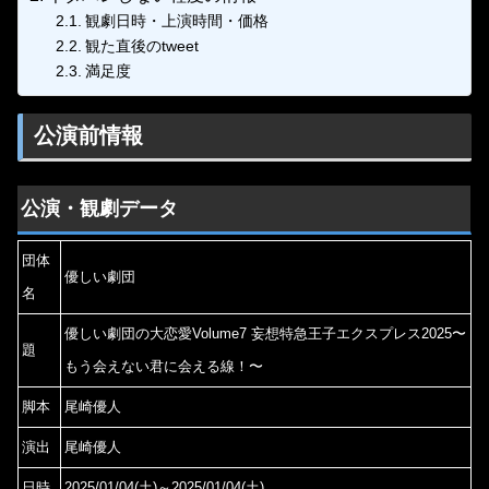
観劇日時・上演時間・価格
観た直後のtweet
満足度
公演前情報
公演・観劇データ
団体
優しい劇団
名
優しい劇団の大恋愛Volume7 妄想特急王子エクスプレス2025〜
題
もう会えない君に会える線！〜
脚本
尾崎優人
演出
尾崎優人
日時
2025/01/04(土)～2025/01/04(土)