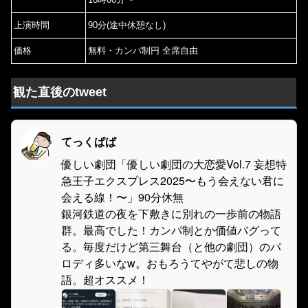
上演時間
90分(途中休憩なし)
価格
無料・カンパ制円 全席自由
観た直後のtweet
てっくぱぱ
優しい劇団「優しい劇団の大恋愛Vol.7 妄想特
急王子エクスプレス2025〜もう会えない君に
会える線！〜」90分休無
銀河鉄道の夜を下敷きに別れの一歩前の物語
群。最高でした！カンパ制とか価値バグって
る。毎度だけど第三舞台（と他の劇団）のパ
ロディ多いなw。おもろうてやがて悲しの物
語。超オススメ！