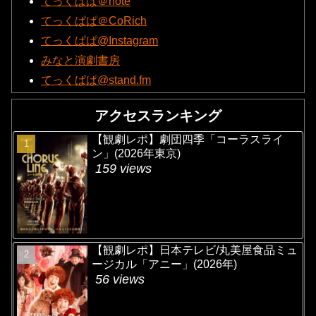
てっくぱぱ＠note
てっくぱぱ＠CoRich
てっくぱぱ@Instagram
みなと演劇書房
てっくぱぱ@stand.fm
アクセスランキング
【観劇レポ】劇団四季「コーラスライ
ン」(2026年東京)
159 views
【観劇レポ】日本テレビ/丸美屋食品ミュ
ージカル「アニー」(2026年)
56 views