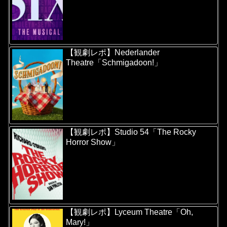
【観劇レポ】Nederlander
Theatre「Schmigadoon!」
【観劇レポ】Studio 54「The Rocky
Horror Show」
【観劇レポ】Lyceum Theatre「Oh,
Mary!」