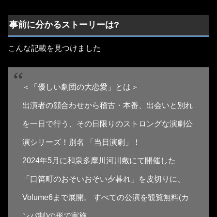
事前に分かるストーリーは?
こんな記載を見つけました
＜「優しい劇団の大恋愛」とは＞
出演者の顔合わせから稽古・本番、出会いと別れ
を一日で行う、その日限りのストロングな演劇公
演シリーズ！別名 「当日演劇」！
2024年5月に和泉多摩川河川敷にて開催した
「口笛町のおそいおそい夕暮れ」を皮切りに、
Volume6まで展開。 すべての公演を観覧無料(カ
ンパ制)の形で実施。