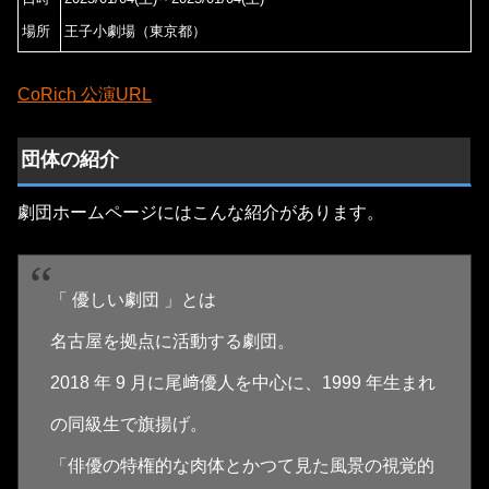
場所
王子小劇場（東京都）
CoRich 公演URL
団体の紹介
劇団ホームページにはこんな紹介があります。
「 優しい劇団 」とは
名古屋を拠点に活動する劇団。
2018 年 9 月に尾﨑優人を中心に、1999 年生まれ
の同級生で旗揚げ。
「俳優の特権的な肉体とかつて見た風景の視覚的