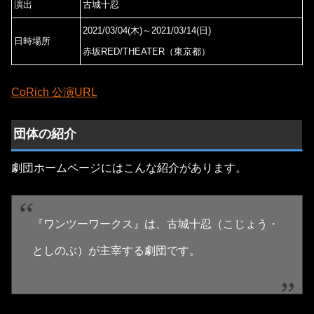
演出
古城十忍
2021/03/04(木)～2021/03/14(日)
日時場所
赤坂RED/THEATER（東京都）
CoRich 公演URL
団体の紹介
劇団ホームページにはこんな紹介があります。
『ワンツーワークス』は、古城十忍（こじょう・
としのぶ）が主宰する劇団です。