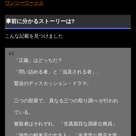
ワンツーワークス
事前に分かるストーリーは?
こんな記載を見つけました
「正義」はどっちだ？
「問い詰める者」と「追及される者」、
緊迫のディスカッション・ドラマ。
三つの部屋で、 異なる三つの取り調べ が行われ
ている。
被疑者はそれぞれ、 「生真面目な国家公務員」
「強気の精米店の女主人」 「生意気な男子大学