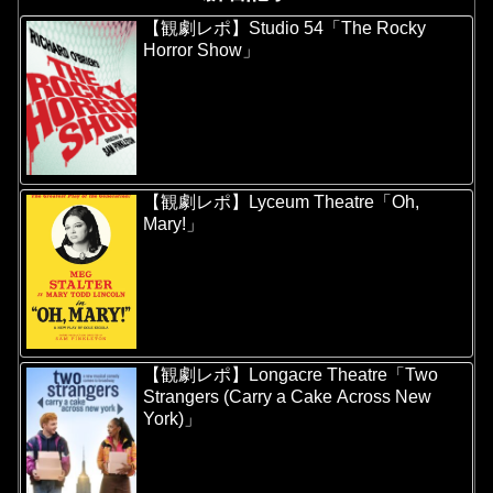
【観劇レポ】Studio 54「The Rocky
Horror Show」
【観劇レポ】Lyceum Theatre「Oh,
Mary!」
【観劇レポ】Longacre Theatre「Two
Strangers (Carry a Cake Across New
York)」