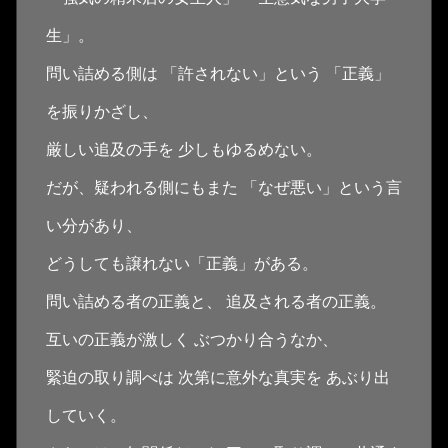
生」。
問い詰める側は 「許されない」という 「正義」
を振りかざし、
厳しい追及の手を 少しもゆるめない。
だが、疑われる側にもまた 「なぜ悪い」という言
い分があり、
どうしても譲れない「正義」がある。
問い詰める者の正義と、 追及される者の正義。
互いの正義が激しく ぶつかり合うなか、
緊迫の取り調べは 次第に意外な真実を あぶり出
していく。