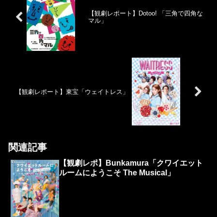
【観劇レポート】Dotoo! 「三角で四角な
マル」
【観劇レポート】東宝「ウェイトレス」
関連記事
【観劇レポ】Bunkamura「クワイエット
ルームにようこそ The Musical」