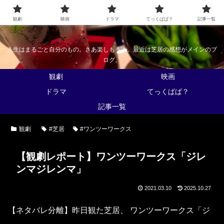
なんかくうかい
観劇
映画
ドラマ
てっくぱぱ？
記事一覧
人生はまるごと自分のもの。さあ楽しもう！。最近は芝居の感想がメインのブ
ログ。
観劇
映画
ドラマ
てっくぱぱ？
記事一覧
観劇
#芝居
#ワンツーワークス
【観劇レポート】ワンツーワークス「ジレ
ンマジレンマ」
2021.03.10
2025.10.27
【ネタバレ分離】昨日観た芝居、 ワンツーワークス「ジ