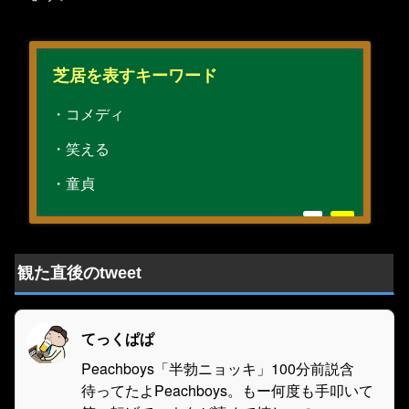
芝居を表すキーワード
・コメディ
・笑える
・童貞
観た直後のtweet
てっくぱぱ
Peachboys「半勃ニョッキ」100分前説含
待ってたよPeachboys。もー何度も手叩いて