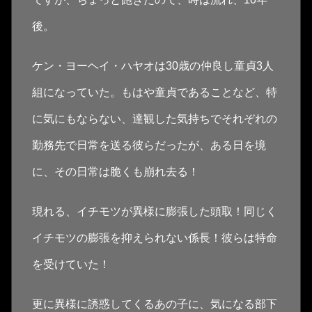
後。
ケン・ヨーヘイ・ハヤオは30歳の仲良し童貞3人
組になっていた。もはや童貞であることなど、特
に気にもならない、達観した気持ちでそれぞれの
勤務先で日常を送る彼らだったが、ある日を境
に、その日常は脆くも崩れ去る！
現れる、イチモツが異様に膨張した頭取！同じく
イチモツの膨張を抑えられない係長！彼らは特命
を受けていた！
更に異様に誘惑してくるあの子に、気になる部下