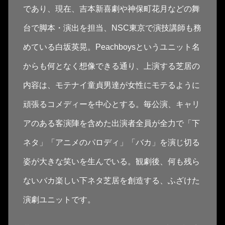
であり、現在、吉本新喜劇や神保町花月などの舞
台で脚本・演出を担当、NSC東京で演技講師も務
めている白坂英晃。Peachboysというユニット名
からも何となく想像できる通り、上演する芝居の
内容は、モテナイ童貞男達が女性にモテるように
頑張るコメディーを中心とする。毎公演、キャリ
アのある客演陣を含めた出演者全員が全力で「下
ネタ」「アニメのパロディ」「バカ」を演じ切る
姿が大きな笑いを生んでいる。観劇後、何も残ら
ないバカ楽しい下ネタ芝居を創造する、ふざけた
演劇ユニットです。