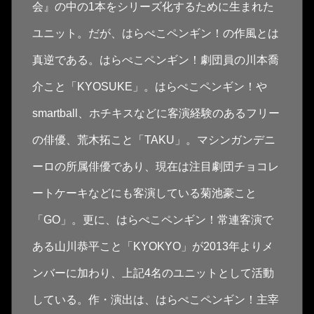
会』の中の1本をシリーズ化するために生まれた
ユニット。だが、はらぺこペンギン！の作風とは
真逆である。はらぺこペンギン！劇団員の川本喬
介こと「KYOSUKE」。はらぺこペンギン！や
smartball、ホチキスなどに客演経験のあるフリー
の俳優、荒木拓こと「TAKU」。マシンガンデニ
ーロの所属俳優であり、現在は注目劇団チョコレ
ートケーキなどにも客演している菊池豪こと
「GO」。更に、はらぺこペンギン！常連客演で
ある山川恭平こと「KYOKYO」が2013年よりメ
ンバーに加わり、上記4名のユニットとして活動
している。作・演出は、はらぺこペンギン！主宰