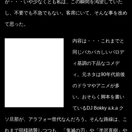
が・・・いや少なくとも私は、この瞬間を渇望していた
し、不要でも不急でもない。客席にいて、そんな事を改め
て思った。
内容は・・・これまでと
同じバカバカしいパロデ
ィ基調の下品なコメデ
ィ。元ネタは90年代前後
のドラマやアニメが多
い。おそらく脚本を書い
ているDJ Bokky a.k.a ク
ソ旦那が、アラフォー世代なんだろう。そんな路線は、こ
れまで同様踏襲しつつも、「鬼滅の刃」や「半沢直樹」や