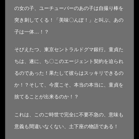
の女の子、ユーチューバーのあの子は自撮り棒を
突き刺してくる！「美味〇んぽ！」と叫ぶ、あの
子は一体…！？
そびえたつ、東京セントラルドグマ銀行。童貞た
ちは、遂に、ち〇このエージェント契約を迫られ
るのであった！果たして彼らはスッキリできるの
か！？そして、今度こそ、本当の本当に、童貞を
捨てることが出来るのか！？
これは、このご時世で完全に不要不急の、意味も
意義も間違いなくない、土下座の物語である！