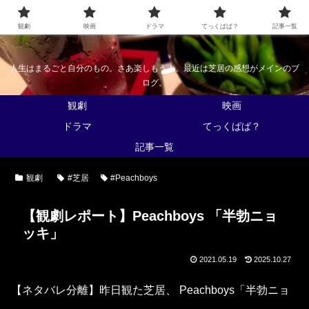
なんかくうかい
観劇
映画
ドラマ
てっくぱぱ？
記事一覧
人生はまるごと自分のもの。さあ楽しもう！。最近は芝居の感想がメインのブ
ログ。
観劇
映画
ドラマ
てっくぱぱ？
記事一覧
観劇
#芝居
#Peachboys
【観劇レポート】Peachboys 「半勃ニョ
ッキ」
2021.05.19
2025.10.27
【ネタバレ分離】昨日観た芝居、 Peachboys「半勃ニョ