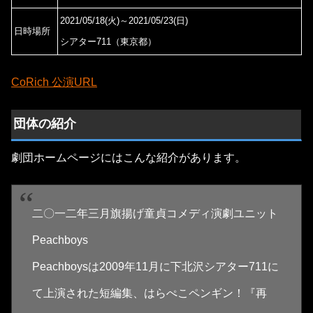
2021/05/18(火)～2021/05/23(日)
日時場所
シアター711（東京都）
CoRich 公演URL
団体の紹介
劇団ホームページにはこんな紹介があります。
二〇一二年三月旗揚げ童貞コメディ演劇ユニット
Peachboys
Peachboysは2009年11月に下北沢シアター711に
て上演された短編集、はらぺこペンギン！『再