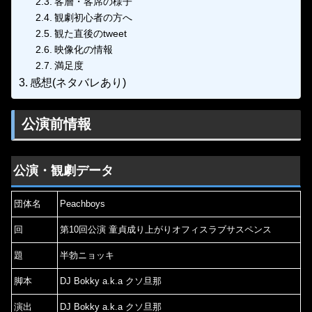
客層・客席の様子
観劇初心者の方へ
観た直後のtweet
映像化の情報
満足度
感想(ネタバレあり)
公演前情報
公演・観劇データ
団体名
Peachboys
回
第10回公演 童貞成り上がりオフィスラブサスペンス
題
半勃ニョッキ
脚本
DJ Bokky a.k.a クソ旦那
演出
DJ Bokky a.k.a クソ旦那