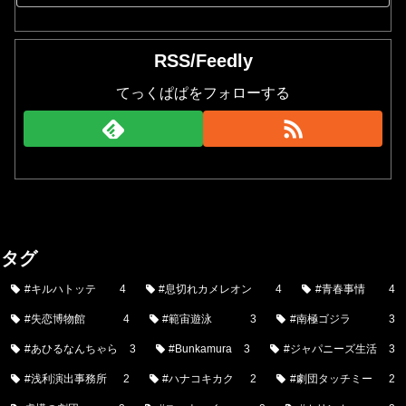
RSS/Feedly
てっくぱぱをフォローする
タグ
#キルハトッテ
4
#息切れカメレオン
4
#青春事情
4
#失恋博物館
4
#範宙遊泳
3
#南極ゴジラ
3
#あひるなんちゃら
3
#Bunkamura
3
#ジャパニーズ生活
3
#浅利演出事務所
2
#ハナコキカク
2
#劇団タッチミー
2