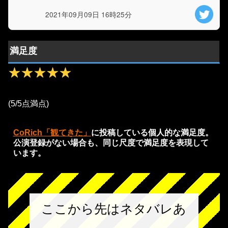
2021年09月09日 16時25分
満足度
★★★★★
★★★★★
(5/5点満点)
CoRich「観てきた」
に投稿している個人的な満足度。
公演登録がない場合も、同じ尺度で満足度を表現して
います。
ここから先はネタバレあ