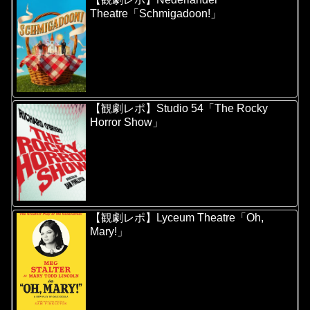
Theatre「Schmigadoon!」
【観劇レポ】Studio 54「The Rocky
Horror Show」
【観劇レポ】Lyceum Theatre「Oh,
Mary!」