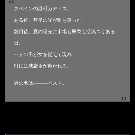
スペインの港町カディス。
ある夜、彗星の光が町を覆った。
数日後、夏の陽光に市場も民衆も活気づくある
日、
一人の男が女を従えて現れ
町には戒厳令が敷かれる。
男の名は―――ペスト。