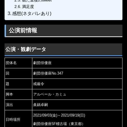
満足度
感想(ネタバレあり)
公演前情報
公演・観劇データ
団体名
劇団俳優座
回
劇団俳優座No.347
題
戒厳令
脚本
アルベール・カミュ
演出
眞鍋卓嗣
2021/09/03(金)～2021/09/19(日)
日時場所
劇団俳優座5F稽古場（東京都）