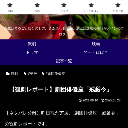
なんかくうかい
観劇
映画
ドラマ
てっくぱぱ？
記事一覧
人生はまるごと自分のもの。さあ楽しもう！。最近は芝居の感想がメインのブ
ログ。
観劇
映画
ドラマ
てっくぱぱ？
記事一覧
観劇
#芝居
#劇団俳優座
【観劇レポート】劇団俳優座「戒厳令」
2021.09.10
2025.10.27
【ネタバレ分離】昨日観た芝居、 劇団俳優座「戒厳令」
の観劇レポートです。