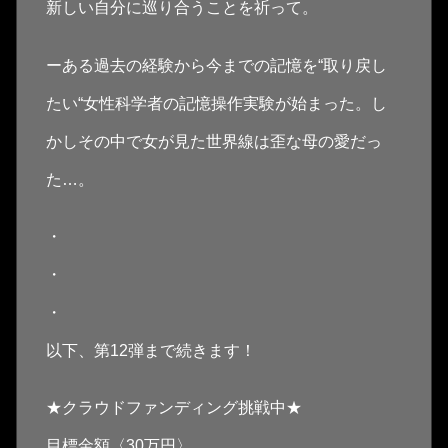
新しい自分に巡り合うことを祈って。
ーある過去の経験から今までの記憶を“取り戻し
たい“女性科学者の記憶操作実験が始まった。し
かしその中で女が見た世界線は歪な母の愛だっ
た…。
・
・
・
以下、第12弾まで続きます！
★クラウドファンディング挑戦中★
目標金額〈30万円〉