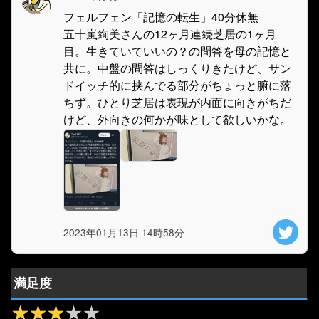
フェルフェン「記憶の転生」40分休無
五十嵐絢美さんの12ヶ月連続芝居の1ヶ月
目。生きていていいの？の問答を母の記憶と
共に。中盤の問答はしっくりきたけど、サン
ドイッチ的に挟んでる部分がちょっと腑に落
ちず。ひとり芝居は表現が内面に向きがちだ
けど、外向きの何かが味として欲しいかな。
2023年01月13日 14時58分
満足度
★★★★★
★★★★★