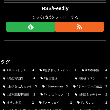
RSS/Feedly
てっくぱぱをフォローする
タグ
#キルハトッテ
4
#息切れカメレオン
4
#青春事情
4
#失恋博物館
4
#範宙遊泳
3
#南極ゴジラ
3
#あひるなんちゃら
3
#Bunkamura
3
#ジャパニーズ生活
3
#浅利演出事務所
2
#ハナコキカク
2
#劇団タッチミー
2
虚構の劇団
2
#スーウェイ
2
#カリンカ
2