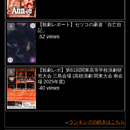
【観劇レポート】セツコの豪遊「自亡自
記」
52 views
【観劇レポ】第61回関東高等学校演劇研
究大会 三島会場 (高校演劇 関東大会 南会
場 2025年度)
40 views
→
ランキングの続きはこちら