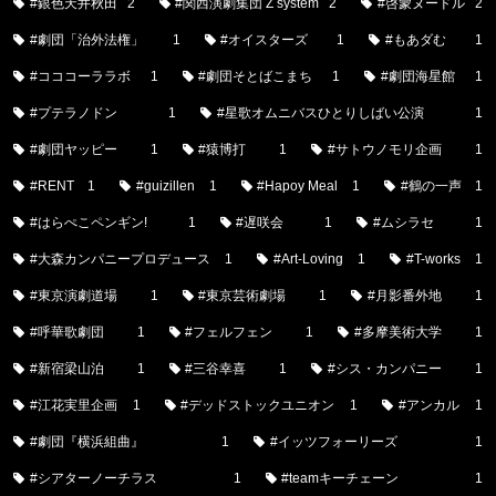
#銀色天井秋田
2
#関西演劇集団 Z system
2
#啓蒙ヌードル
2
#劇団「治外法権」
1
#オイスターズ
1
#もあダむ
1
#コココーララボ
1
#劇団そとばこまち
1
#劇団海星館
1
#プテラノドン
1
#星歌オムニバスひとりしばい公演
1
#劇団ヤッピー
1
#猿博打
1
#サトウノモリ企画
1
#RENT
1
#guizillen
1
#Hapoy Meal
1
#鶴の一声
1
#はらぺこペンギン!
1
#遅咲会
1
#ムシラセ
1
#大森カンパニープロデュース
1
#Art-Loving
1
#T-works
1
#東京演劇道場
1
#東京芸術劇場
1
#月影番外地
1
#呼華歌劇団
1
#フェルフェン
1
#多摩美術大学
1
#新宿梁山泊
1
#三谷幸喜
1
#シス・カンパニー
1
#江花実里企画
1
#デッドストックユニオン
1
#アンカル
1
#劇団『横浜組曲』
1
#イッツフォーリーズ
1
#シアターノーチラス
1
#teamキーチェーン
1