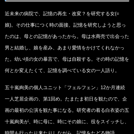
近未来の病院で、記憶の再生・改変？を研究する女(=
娘)。その仕事につく時の面接。記憶を研究しようと思っ
たのは、母との記憶があったから。母は水商売で出会った
男と結婚し、娘を産み、あまり愛情をかけてくれなかっ
た。幼い頃の女の暴言で、母は自殺する。その時の記憶を
何とか変えたくて、記憶を調べている女の一人語り。
五十嵐絢美の個人ユニット「フェルフェン」12か月連続
一人芝居企画の、第1回め。たまたま初日を観たので、企
画の最初の公演を観た事になる。研究者の着る白衣姿の五
十嵐絢美が、時に母に、時にその娘に、役をスイッチし、
時間も行ったり来たりしながら、記憶をたどる物語。