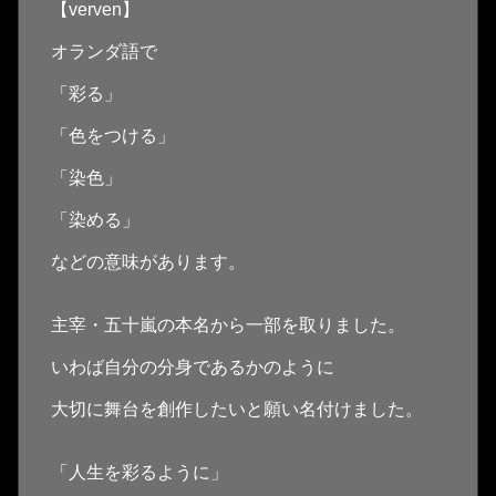
【verven】
オランダ語で
「彩る」
「色をつける」
「染色」
「染める」
などの意味があります。
主宰・五十嵐の本名から一部を取りました。
いわば自分の分身であるかのように
大切に舞台を創作したいと願い名付けました。
「人生を彩るように」