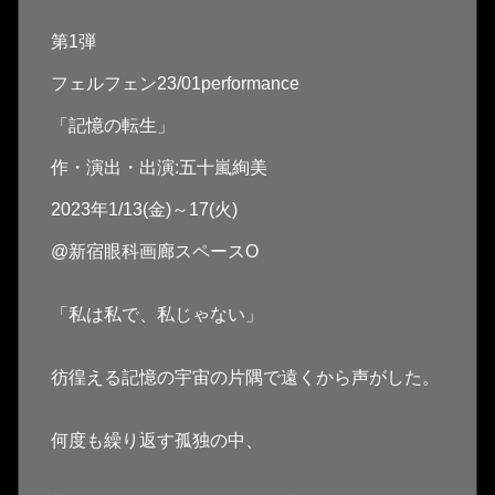
第1弾
フェルフェン23/01performance
「記憶の転生」
作・演出・出演:五十嵐絢美
2023年1/13(金)～17(火)
@新宿眼科画廊スペースO
「私は私で、私じゃない」
彷徨える記憶の宇宙の片隅で遠くから声がした。
何度も繰り返す孤独の中、