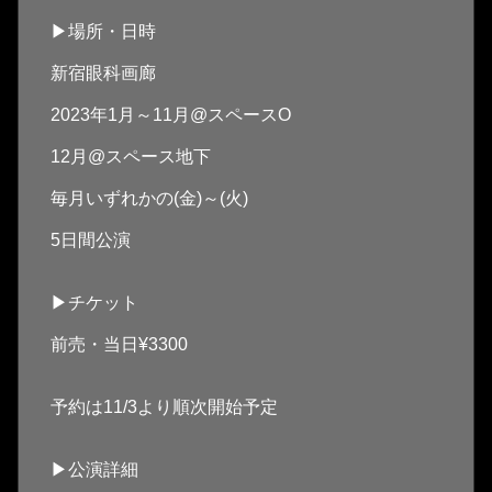
▶場所・日時
新宿眼科画廊
2023年1月～11月@スペースO
12月@スペース地下
毎月いずれかの(金)～(火)
5日間公演
▶チケット
前売・当日¥3300
予約は11/3より順次開始予定
▶公演詳細