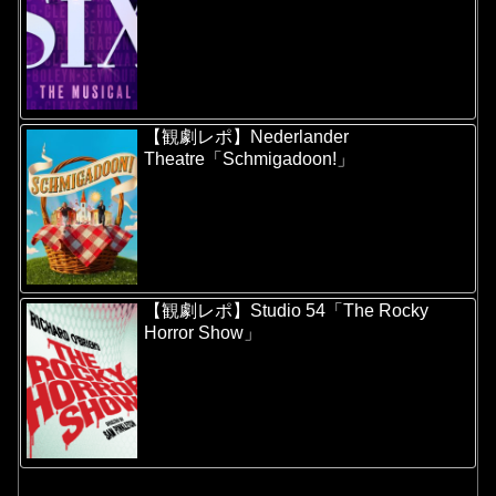
【観劇レポ】Nederlander
Theatre「Schmigadoon!」
【観劇レポ】Studio 54「The Rocky
Horror Show」