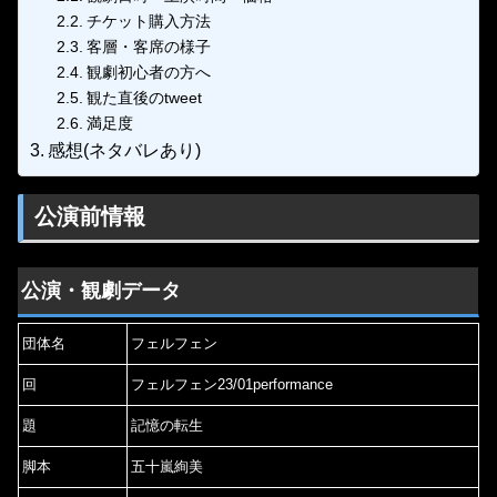
チケット購入方法
客層・客席の様子
観劇初心者の方へ
観た直後のtweet
満足度
感想(ネタバレあり)
公演前情報
公演・観劇データ
団体名
フェルフェン
回
フェルフェン23/01performance
題
記憶の転生
脚本
五十嵐絢美