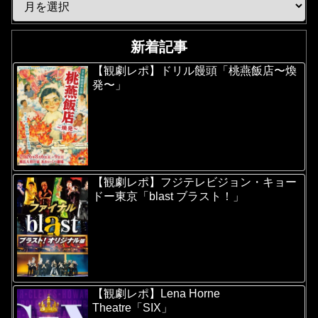
新着記事
【観劇レポ】ドリル饅頭「桃燕飯店〜煥
発〜」
【観劇レポ】フジテレビジョン・キョー
ドー東京「blast ブラスト！」
【観劇レポ】Lena Horne
Theatre「SIX」