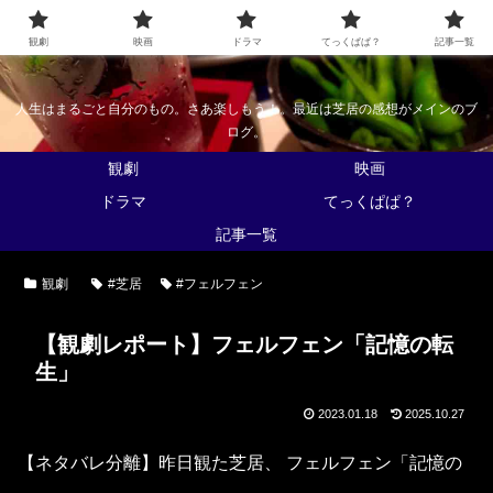
なんかくうかい
観劇
映画
ドラマ
てっくぱぱ？
記事一覧
人生はまるごと自分のもの。さあ楽しもう！。最近は芝居の感想がメインのブ
ログ。
観劇
映画
ドラマ
てっくぱぱ？
記事一覧
観劇
#芝居
#フェルフェン
【観劇レポート】フェルフェン「記憶の転
生」
2023.01.18
2025.10.27
【ネタバレ分離】昨日観た芝居、 フェルフェン「記憶の