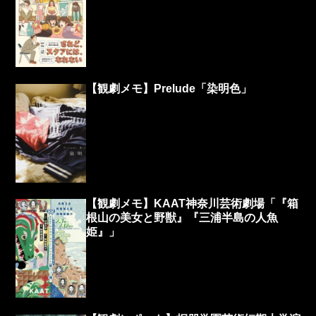
【観劇メモ】Prelude「染明色」
【観劇メモ】KAAT神奈川芸術劇場「『箱
根山の美女と野獣』『三浦半島の人魚
姫』」