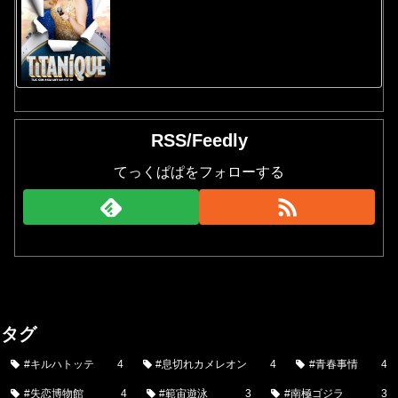
RSS/Feedly
てっくぱぱをフォローする
タグ
#キルハトッテ
4
#息切れカメレオン
4
#青春事情
4
#失恋博物館
4
#範宙遊泳
3
#南極ゴジラ
3