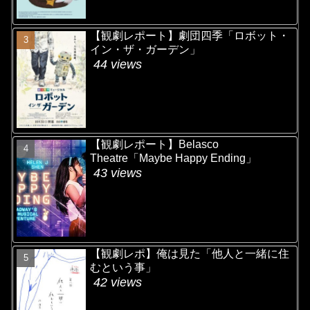
【観劇レポート】劇団四季「ロボット・
イン・ザ・ガーデン」
44 views
【観劇レポート】Belasco
Theatre「Maybe Happy Ending」
43 views
【観劇レポ】俺は見た「他人と一緒に住
むという事」
42 views