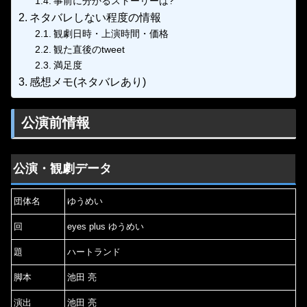
事前に分かるストーリーは?
ネタバレしない程度の情報
観劇日時・上演時間・価格
観た直後のtweet
満足度
感想メモ(ネタバレあり)
公演前情報
公演・観劇データ
団体名
ゆうめい
回
eyes plus ゆうめい
題
ハートランド
脚本
池田 亮
演出
池田 亮