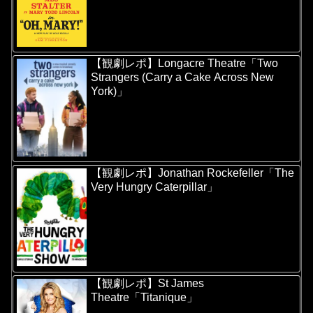
【観劇レポ】Longacre Theatre「Two
Strangers (Carry a Cake Across New
York)」
【観劇レポ】Jonathan Rockefeller「The
Very Hungry Caterpillar」
【観劇レポ】St James
Theatre「Titanique」