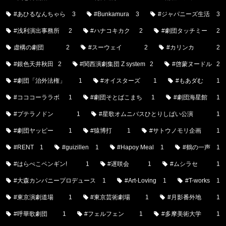
#あひるなんちゃら
3
#Bunkamura
3
#ジャパニーズ生活
3
#浅利演出事務所
2
#ハナコキカク
2
#劇団タッチミー
2
虚構の劇団
2
#スーウェイ
2
#カリンカ
2
#銀色天井秋田
2
#関西演劇集団 Z system
2
#啓蒙ヌードル
2
#劇団「治外法権」
1
#オイスターズ
1
#もあダむ
1
#コココーララボ
1
#劇団そとばこまち
1
#劇団海星館
1
#プテラノドン
1
#星歌オムニバスひとりしばい公演
1
#劇団ヤッピー
1
#猿博打
1
#サトウノモリ企画
1
#RENT
1
#guizillen
1
#Hapoy Meal
1
#鶴の一声
1
#はらぺこペンギン!
1
#遅咲会
1
#ムシラセ
1
#大森カンパニープロデュース
1
#Art-Loving
1
#T-works
1
#東京演劇道場
1
#東京芸術劇場
1
#月影番外地
1
#呼華歌劇団
1
#フェルフェン
1
#多摩美術大学
1