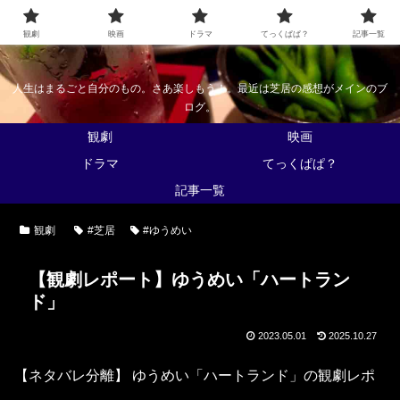
なんかくうかい
観劇
映画
ドラマ
てっくぱぱ？
記事一覧
人生はまるごと自分のもの。さあ楽しもう！。最近は芝居の感想がメインのブ
ログ。
観劇
映画
ドラマ
てっくぱぱ？
記事一覧
観劇
#芝居
#ゆうめい
【観劇レポート】ゆうめい「ハートラン
ド」
2023.05.01
2025.10.27
【ネタバレ分離】 ゆうめい「ハートランド」の観劇レポ