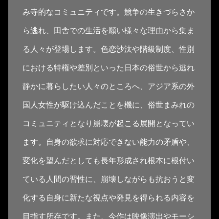
み寺的なコミュニティです。競争の生きづらさか
ら逃れ、田舎での生活を願い様々な理由から集ま
る人々が登場します。色恋沙汰や階級制度、性別
における特権や差別といった日本の俗世から逃れ
静かに暮らしたい人々のところへ、アジア系の外
国人女性が駆け込んだことを機に、俗世まみれの
コミュニティとなり崩壊が起こる展開となってい
ます。自身の欲求に対応できない能力の矛盾や、
変化を望んだとしても長年形成され根本に根付い
ている人間の習性に、崩壊しながらも抗おうと変
化する自身に新たな視点や発見を得られる内容を
目指す所存です。また、今作は映像演出やモーシ