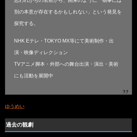
思われがちの名前から、由来のように「物事には
別の本意が存在するかもしれない」という発見を
探究する。
NHK Eテレ・TOKYO MX等にて美術制作・出
演・映像ディレクション
TVアニメ脚本・外部への舞台出演・演出・美術
にも活動を展開中
ゆうめい
過去の観劇