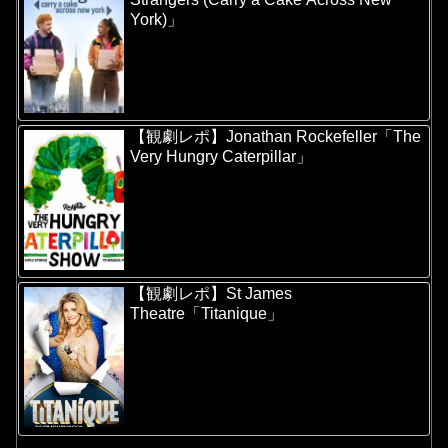
York)」
【観劇レポ】Jonathan Rockefeller「The
Very Hungry Caterpillar」
【観劇レポ】St James
Theatre「Titanique」