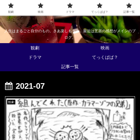
なんかくうかい
観劇
映画
ドラマ
てっくぱぱ？
記事一覧
人生はまるごと自分のもの。さあ楽しもう！。最近は芝居の感想がメインのブ
ログ。
観劇
映画
ドラマ
てっくぱぱ？
記事一覧
2021-07
観劇