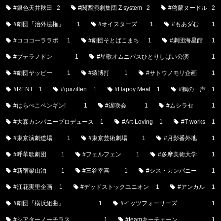
#銀色天井秋田
2
#関西演劇集団 Z system
2
#啓蒙ヌードル
2
#劇団「治外法権」
1
#オイスターズ
1
#もあダむ
1
#コココーララボ
1
#劇団そとばこまち
1
#劇団海星館
1
#プテラノドン
1
#星歌オムニバスひとりしばい公演
1
#劇団ヤッピー
1
#猿博打
1
#サトウノモリ企画
1
#RENT
1
#guizillen
1
#Hapoy Meal
1
#鶴の一声
1
#はらぺこペンギン!
1
#遅咲会
1
#ムシラセ
1
#大森カンパニープロデュース
1
#Art-Loving
1
#T-works
1
#東京演劇道場
1
#東京芸術劇場
1
#月影番外地
1
#呼華歌劇団
1
#フェルフェン
1
#多摩美術大学
1
#新宿梁山泊
1
#三谷幸喜
1
#シス・カンパニー
1
#江花実里企画
1
#デッドストックユニオン
1
#アンカル
1
#劇団『横浜組曲』
1
#イッツフォーリーズ
1
#シアターノーチラス
1
#teamキーチェーン
1