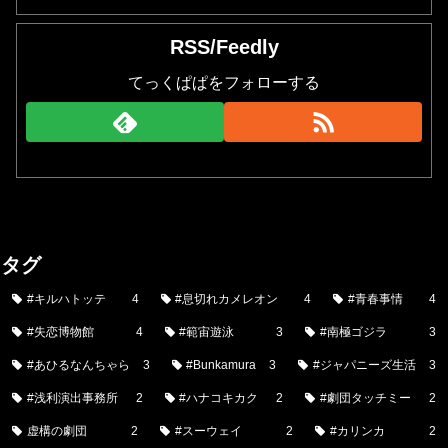
RSS/Feedly
てっくぱぱをフォローする
タグ
#キルハトッテ
4
#息切れカメレオン
4
#青春事情
4
#失恋博物館
4
#範宙遊泳
3
#南極ゴジラ
3
#あひるなんちゃら
3
#Bunkamura
3
#ジャパニーズ生活
3
#浅利演出事務所
2
#ハナコキカク
2
#劇団タッチミー
2
虚構の劇団
2
#スーウェイ
2
#カリンカ
2