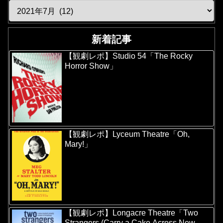
新着記事
【観劇レポ】Studio 54「The Rocky
Horror Show」
【観劇レポ】Lyceum Theatre「Oh,
Mary!」
【観劇レポ】Longacre Theatre「Two
Strangers (Carry a Cake Across New