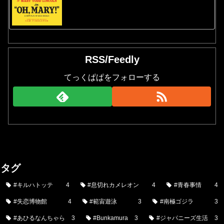
RSS/Feedly
てっくぱぱをフォローする
タグ
#キルハトッテ
4
#息切れカメレオン
4
#青春事情
4
#失恋博物館
4
#範宙遊泳
3
#南極ゴジラ
3
#あひるなんちゃら
3
#Bunkamura
3
#ジャパニーズ生活
3