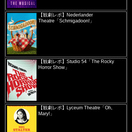
【観劇レポ】Nederlander
Theatre「Schmigadoon!」
【観劇レポ】Studio 54「The Rocky
Horror Show」
【観劇レポ】Lyceum Theatre「Oh,
Mary!」