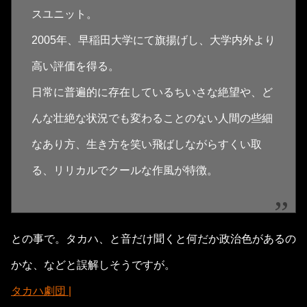
スユニット。
2005年、早稲田大学にて旗揚げし、大学内外より
高い評価を得る。
日常に普遍的に存在しているちいさな絶望や、ど
んな壮絶な状況でも変わることのない人間の些細
なあり方、生き方を笑い飛ばしながらすくい取
る、リリカルでクールな作風が特徴。
との事で。タカハ、と音だけ聞くと何だか政治色があるの
かな、などと誤解しそうですが。
タカハ劇団 |