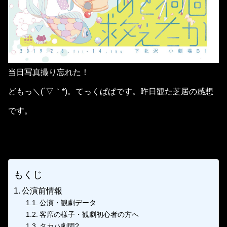
当日写真撮り忘れた！
どもっ＼(´▽｀*)。てっくぱぱです。昨日観た芝居の感想
です。
もくじ
公演前情報
公演・観劇データ
客席の様子・観劇初心者の方へ
タカハ劇団?