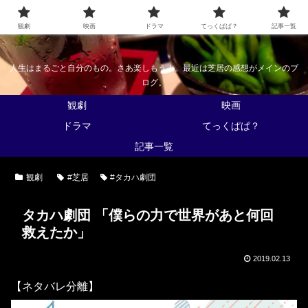
なんかくうかい
観劇
映画
ドラマ
てっくぱぱ？
記事一覧
人生はまるごと自分のもの。さあ楽しもう！。最近は芝居の感想がメインのブ
ログ。
観劇
映画
ドラマ
てっくぱぱ？
記事一覧
観劇
#芝居
#タカハ劇団
タカハ劇団 「僕らの力で世界があと何回
救えたか」
2019.02.13
【ネタバレ分離】