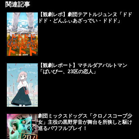
関連記事
【観劇レポ】劇団テアトルジュンヌ「ドド
ドド・どんふぃあざっでい・ドドド」
【観劇レポート】マチルダアパルトマン
「ばいびー、23区の恋人」
劇団ミックスドッグス「クロノスコープ少
女」主役の黒野芽音が舞台を所狭しと駆け
巡るパワフルプレイ！