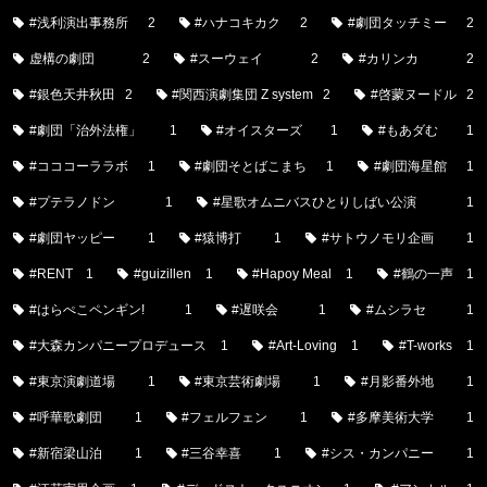
#浅利演出事務所
2
#ハナコキカク
2
#劇団タッチミー
2
虚構の劇団
2
#スーウェイ
2
#カリンカ
2
#銀色天井秋田
2
#関西演劇集団 Z system
2
#啓蒙ヌードル
2
#劇団「治外法権」
1
#オイスターズ
1
#もあダむ
1
#コココーララボ
1
#劇団そとばこまち
1
#劇団海星館
1
#プテラノドン
1
#星歌オムニバスひとりしばい公演
1
#劇団ヤッピー
1
#猿博打
1
#サトウノモリ企画
1
#RENT
1
#guizillen
1
#Hapoy Meal
1
#鶴の一声
1
#はらぺこペンギン!
1
#遅咲会
1
#ムシラセ
1
#大森カンパニープロデュース
1
#Art-Loving
1
#T-works
1
#東京演劇道場
1
#東京芸術劇場
1
#月影番外地
1
#呼華歌劇団
1
#フェルフェン
1
#多摩美術大学
1
#新宿梁山泊
1
#三谷幸喜
1
#シス・カンパニー
1