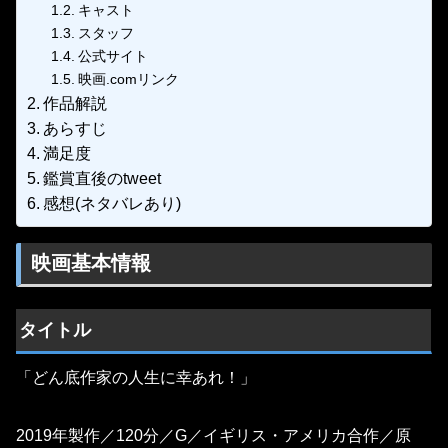
キャスト
スタッフ
公式サイト
映画.comリンク
作品解説
あらすじ
満足度
鑑賞直後のtweet
感想(ネタバレあり)
映画基本情報
タイトル
「どん底作家の人生に幸あれ！」
2019年製作／120分／G／イギリス・アメリカ合作／原