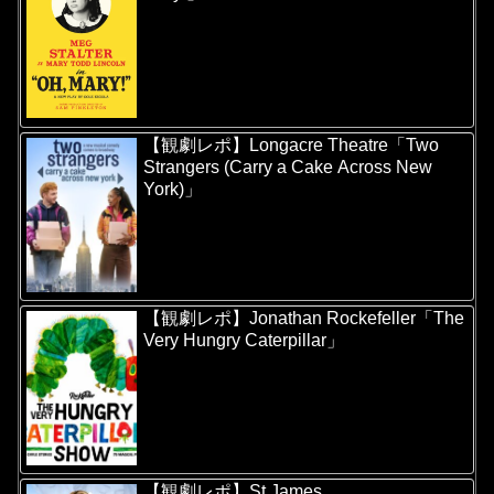
【観劇レポ】Longacre Theatre「Two
Strangers (Carry a Cake Across New
York)」
【観劇レポ】Jonathan Rockefeller「The
Very Hungry Caterpillar」
【観劇レポ】St James