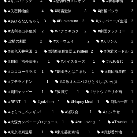
#キルハトッテ
4
#息切れカメレオン
4
#青春事情
4
#失恋博物館
4
#範宙遊泳
3
#南極ゴジラ
3
#あひるなんちゃら
3
#Bunkamura
3
#ジャパニーズ生活
3
#浅利演出事務所
2
#ハナコキカク
2
#劇団タッチミー
2
虚構の劇団
2
#スーウェイ
2
#カリンカ
2
#銀色天井秋田
2
#関西演劇集団 Z system
2
#啓蒙ヌードル
2
#劇団「治外法権」
1
#オイスターズ
1
#もあダむ
1
#コココーララボ
1
#劇団そとばこまち
1
#劇団海星館
1
#プテラノドン
1
#星歌オムニバスひとりしばい公演
1
#劇団ヤッピー
1
#猿博打
1
#サトウノモリ企画
1
#RENT
1
#guizillen
1
#Hapoy Meal
1
#鶴の一声
1
#はらぺこペンギン!
1
#遅咲会
1
#ムシラセ
1
#大森カンパニープロデュース
1
#Art-Loving
1
#T-works
1
#東京演劇道場
1
#東京芸術劇場
1
#月影番外地
1