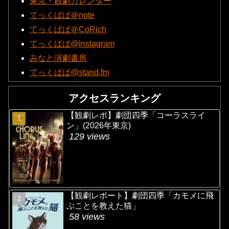
東京・観劇カレンダー
てっくぱぱ＠note
てっくぱぱ＠CoRich
てっくぱぱ@Instagram
みなと演劇書房
てっくぱぱ@stand.fm
アクセスランキング
【観劇レポ】劇団四季「コーラスライ
ン」(2026年東京)
129 views
【観劇レポート】劇団四季「カモメに飛
ぶことを教えた猫」
58 views