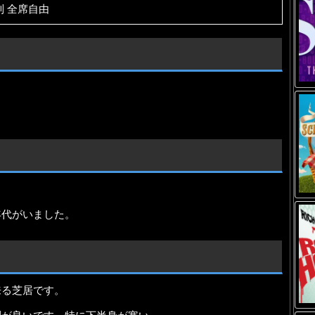
制 全席自由
年代がいました。
来る芝居です。