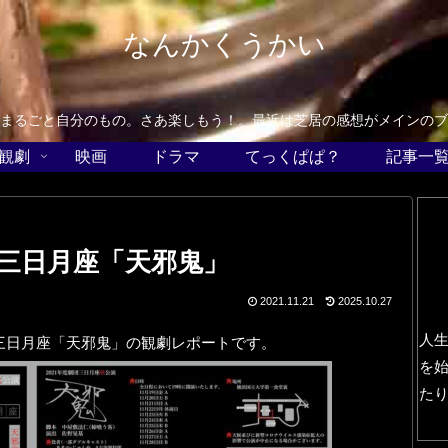
なんかくうかい
まるごと自分のもの。さあ楽しもう！。最近は芝居の感想がメインのブ
観劇
映画
ドラマ
てっくぱぱ？
記事一
三日月座「天邪鬼」
2021.11.21
2025.10.27
人
三日月座「天邪鬼」の観劇レポートです。
を
た