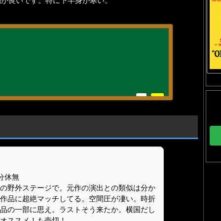
劇が良いです。特に下半身が寒い。
分休無
の野外ステージで。元作の演出との類似は分か
作品に超絶マッチしてる。空間圧が凄い。時折
品の一部に思え。ラストそう来たか。横国だし
オススメ！も売切！