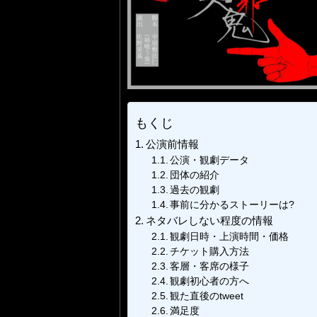
もくじ
公演前情報
公演・観劇データ
団体の紹介
過去の観劇
事前に分かるストーリーは?
ネタバレしない程度の情報
観劇日時・上演時間・価格
チケット購入方法
客層・客席の様子
観劇初心者の方へ
観た直後のtweet
満足度