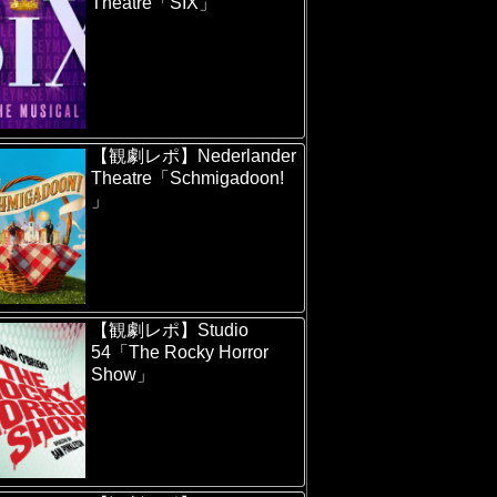
Theatre「SIX」
【観劇レポ】Nederlander
Theatre「Schmigadoon!
」
【観劇レポ】Studio
54「The Rocky Horror
Show」