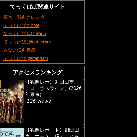
てっくぱぱ関連サイト
東京・観劇カレンダー
てっくぱぱ＠note
てっくぱぱ＠CoRich
てっくぱぱ@Instagram
みなと演劇書房
てっくぱぱ@stand.fm
アクセスランキング
【観劇レポ】劇団四季
「コーラスライン」(2026
年東京)
126 views
【観劇レポート】劇団四
季「カモメに飛ぶことを