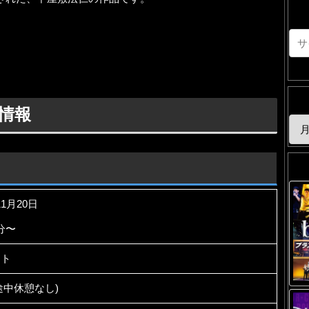
情報
11月20日
0分〜
スト
(途中休憩なし)