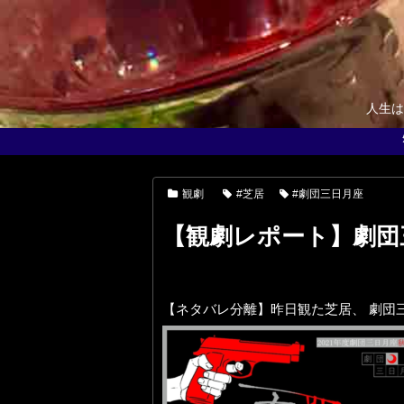
人生は
観劇
#芝居
#劇団三日月座
【観劇レポート】劇団
【ネタバレ分離】昨日観た芝居、 劇団