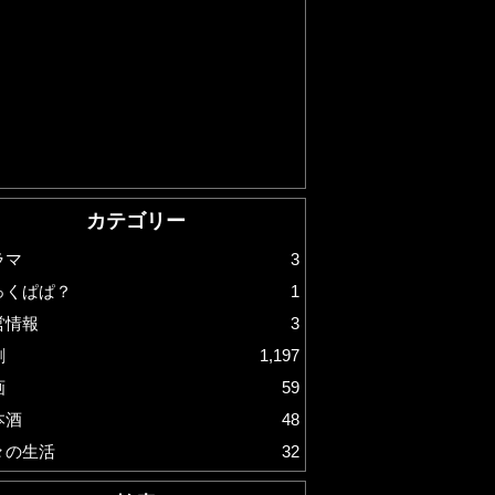
カテゴリー
ラマ
3
っくぱぱ？
1
営情報
3
劇
1,197
画
59
本酒
48
々の生活
32