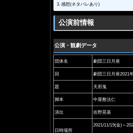
感想(ネタバレあり)
公演前情報
公演・観劇データ
団体名
劇団三日月座
回
劇団三日月座2021
題
天邪鬼
脚本
中屋敷法仁
演出
佐野晃基
2021/11/19(金)～202
日時場所