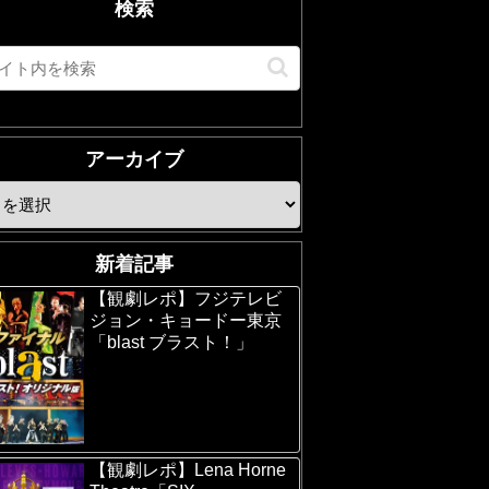
検索
アーカイブ
新着記事
【観劇レポ】フジテレビ
ジョン・キョードー東京
「blast ブラスト！」
【観劇レポ】Lena Horne