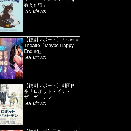
教えた猫」
50 views
【観劇レポート】Belasco
Theatre「Maybe Happy
Ending」
45 views
【観劇レポート】劇団四
季「ロボット・イン・
ザ・ガーデン」
45 views