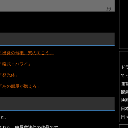
「出発の号砲、穴の向こう」
「略式：ハワイ」
ド
「発光体」
て
運
「あの部屋が燃えろ」
観
映
日
日
した。
演された、中屋敷法仁の作品です。