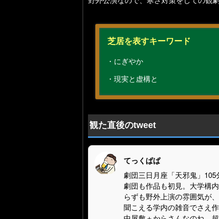
野外公演なので、寒さ対策をしての観
芝居を表すキーワード
・にぎやか
・現実と虚構と
観た直後のtweet
てっくぱぱ
劇団三日月座「天邪鬼」105
劇団も作品も初見。大学構内
らずも野外上演の雰囲気が、
聞こえる学内の雑音でさえ作
中屋敷＋からさんなのね。超