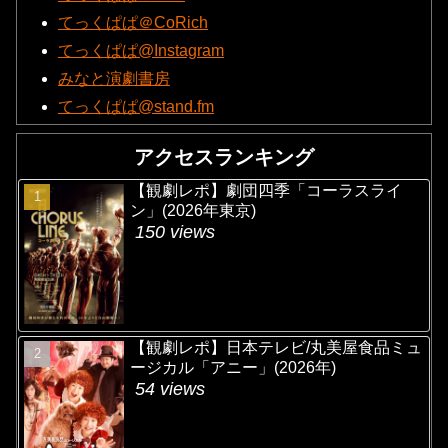
てっくぱぱ＠CoRich
てっくぱぱ@Instagram
みなと演劇書房
てっくぱぱ@stand.fm
アクセスランキング
【観劇レポ】劇団四季「コーラスライ
ン」(2026年東京)
150 views
【観劇レポ】日本テレビ/丸美屋食品ミュ
ージカル「アニー」(2026年)
54 views