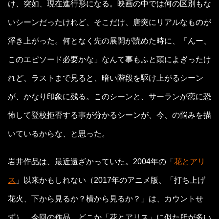
け、突如、現在進行形になる。映画の中では何の区別もな
いシーンだったけれど、そこだけ、唐突にリアルなものが
浮き上がった。何となく先の展開が読めた時に、「んー、
このエピソード必要かな」なんて事もふと頭によぎったけ
れど、ラストまで見ると、暗い階段を駆け上がるシーン
が、かなり印象に残る。このシーンと、サーランが恋に恐
怖して登校拒否する事が分かるシーンが、今、の悩みを描
いているからな、と思った。
岩井作品は、最近遠ざかっていた。2004年の「
花とアリ
ス
」以来かもしれない（2017年のアニメ版、「打ち上げ
花火、下から見るか？横から見るか？」は、カウントせ
ず）。今回の作品、どこか「花とアリス」に似た所が多い