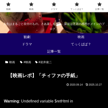
なんかくうかい
観劇
映画
ドラマ
てっくぱぱ？
記事一覧
人生はまるごと自分のもの。さあ楽しもう！。最近は芝居の感想がメインのブ
ログ。
観劇
映画
ドラマ
てっくぱぱ？
記事一覧
映画
#映画
#岩井俊二
【映画レポ】「チィファの手紙」
2020.09.14
2025.10.27
Warning
: Undefined variable $retHtml in