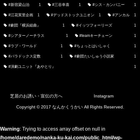
#新宿梁山泊
1
#三谷幸喜
1
#シス・カンパニー
1
#江花実里企画
1
#デッドストックユニオン
1
#アンカル
1
#劇団『横浜組曲』
1
#イッツフォーリーズ
1
#シアターノーチラス
1
#teamキーチェーン
1
#ラブ・ワールド
1
#ちょっとはいしゃく
1
#パラドックス定数
1
#劇団たいしゅう小説家
1
#演劇ユニット『あやとり』
1
芝居のお誘い・宣伝の方へ
Instagram
Copyright © 2017 なんかくうかい All Rights Reserved.
Warning
: Trying to access array offset on null in
/home/daredemo/nanka-ku-kai.com/public_html/wp-