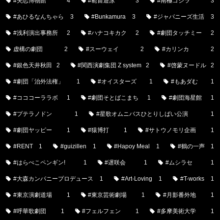
#失恋博物館
4
#範宙遊泳
3
#南極ゴジラ
3
#あひるなんちゃら
3
#Bunkamura
3
#ジャパニーズ生活
3
#浅利演出事務所
2
#ハナコキカク
2
#劇団タッチミー
2
虚構の劇団
2
#スーウェイ
2
#カリンカ
2
#銀色天井秋田
2
#関西演劇集団 Z system
2
#啓蒙ヌードル
2
#劇団「治外法権」
1
#オイスターズ
1
#もあダむ
1
#コココーララボ
1
#劇団そとばこまち
1
#劇団海星館
1
#プテラノドン
1
#星歌オムニバスひとりしばい公演
1
#劇団ヤッピー
1
#猿博打
1
#サトウノモリ企画
1
#RENT
1
#guizillen
1
#Hapoy Meal
1
#鶴の一声
1
#はらぺこペンギン!
1
#遅咲会
1
#ムシラセ
1
#大森カンパニープロデュース
1
#Art-Loving
1
#T-works
1
#東京演劇道場
1
#東京芸術劇場
1
#月影番外地
1
#呼華歌劇団
1
#フェルフェン
1
#多摩美術大学
1