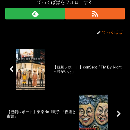
てっくぱぱをフォローする
てっくぱぱ
【観劇レポート】conSept「Fly By Night
～君がいた」
【観劇レポート】東京No.1親子 「夜鷹と
夜警」