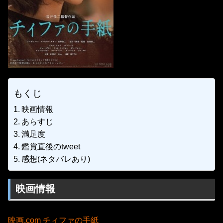
もくじ
映画情報
あらすじ
満足度
鑑賞直後のtweet
感想(ネタバレあり)
映画情報
映画.com チィファの手紙