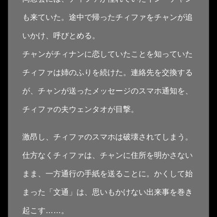
も来ていた。途中で帰ったチィファをチャンが追
いかけ、呼びとめる。
チャンがチィナンに恋していたことを知っていた
チィファは姉のふりを続けた。連絡先を交換する
が、チャンが送ったメッセージのスマホ通知を、
チィファの夫ウェンタオが目撃。
激昂し、チィファのスマホは破壊されてしまう。
仕方なくチィファは、チャンに住所を明かさない
まま、一方通行の手紙を送ることに。かくして始
まった「文通」は、思いもかけない出来事を巻き
起こす……。