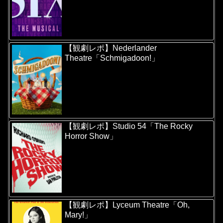
【観劇レポ】Nederlander
Theatre「Schmigadoon!」
【観劇レポ】Studio 54「The Rocky
Horror Show」
【観劇レポ】Lyceum Theatre「Oh,
Mary!」