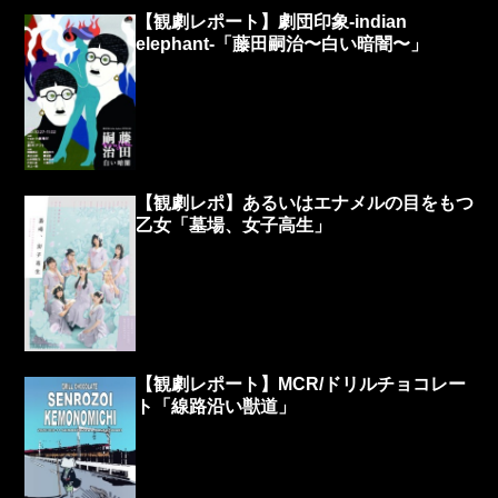
【観劇レポート】劇団印象-indian
elephant-「藤田嗣治〜白い暗闇〜」
【観劇レポ】あるいはエナメルの目をもつ
乙女「墓場、女子高生」
【観劇レポート】MCR/ドリルチョコレー
ト「線路沿い獣道」