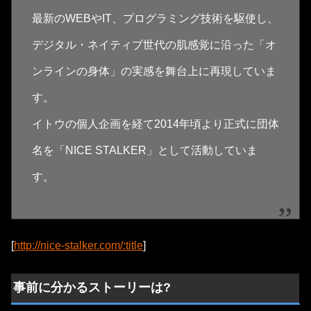
最新のWEBやIT、プログラミング技術を駆使し、
デジタル・ネイティブ世代の肌感覚に沿った「オ
ンラインの身体」の実感を舞台上に再現していま
す。
イトウの個人企画を経て2014年頃より正式に団体
名を「NICE STALKER」として活動していま
す。
[
http://nice-stalker.com/:title
]
事前に分かるストーリーは?