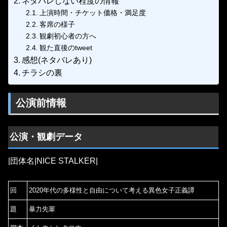
ネタバレしない程度の情報
上演時間・チケット価格・満足度
客席の様子
観劇初心者の方へ
観た直後のtweet
感想(ネタバレあり)
チラシの裏
公演前情報
公演・観劇データ
|団体名|NICE STALKER|
回
2020年代の多様性と自由について考える異色女子正義譚
題
暴力先輩