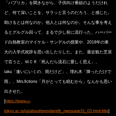
「パプリカ」を聞きながら、子供向け番組のようだけれ
ど、何て深いことを、サラッと言うのだろう、と感じた。
助けるとは何なのか。他人とは何なのか。そんな事を考え
るとグルグル回って、まるで少し前に流行った、ハーバー
ド白熱教室のマイケル・サンデルの授業や、2019年の東
大の入学式祝辞を思い出したりした。また、最近観た芝居
で言うと、ＭＣＲ「死んだら流石に愛しく思え」、
iaku「逢いにいくの、雨だけど」、埋れ木「降っただけで
雨」、Mrs.fictions「月がとっても睨むから」なんかも思い
出させた。
[
https://www.u-
tokyo.ac.jp/ja/about/president/b_message31_03.html:title
]