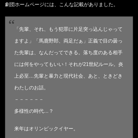
劇団ホームページには、こんな記載がありました。
「先輩、それ、もう犯罪に片足突っ込んじゃって
ますよ」「馬鹿野郎、両足だぁ」正義で目の曇っ
た先輩は、なんだってできる。落ち度のある相手
には何をやってもいい！それが21世紀ルール。炎
上必至…先輩と暴力と現代社会、あと、ときどき
わたしのお話。
－－－－－－
多様性の時代…？
来年はオリンピックイヤー。