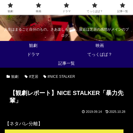
なんかくうかい
観劇
映画
ドラマ
てっくぱぱ？
記事一覧
人生はまるごと自分のもの。さあ楽しもう！。最近は芝居の感想がメインのブ
ログ。
観劇
映画
ドラマ
てっくぱぱ？
記事一覧
観劇
#芝居
#NICE STALKER
【観劇レポート】NICE STALKER「暴力先
輩」
2019.09.14
2025.10.28
【ネタバレ分離】