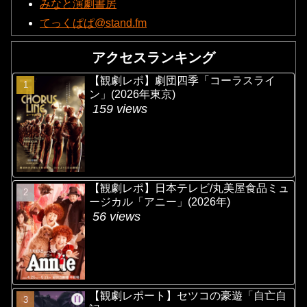
みなと演劇書房
てっくぱぱ@stand.fm
アクセスランキング
【観劇レポ】劇団四季「コーラスライ
ン」(2026年東京)
159 views
【観劇レポ】日本テレビ/丸美屋食品ミュ
ージカル「アニー」(2026年)
56 views
【観劇レポート】セツコの豪遊「自亡自