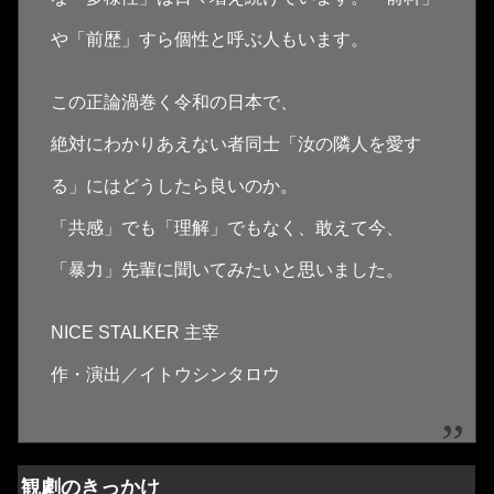
や「前歴」すら個性と呼ぶ人もいます。
この正論渦巻く令和の日本で、
絶対にわかりあえない者同士「汝の隣人を愛す
る」にはどうしたら良いのか。
「共感」でも「理解」でもなく、敢えて今、
「暴力」先輩に聞いてみたいと思いました。
NICE STALKER 主宰
作・演出／イトウシンタロウ
観劇のきっかけ