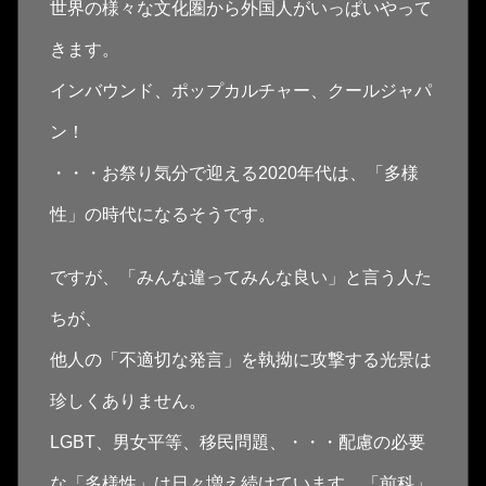
世界の様々な文化圏から外国人がいっぱいやって
きます。
インバウンド、ポップカルチャー、クールジャパ
ン！
・・・お祭り気分で迎える2020年代は、「多様
性」の時代になるそうです。
ですが、「みんな違ってみんな良い」と言う人た
ちが、
他人の「不適切な発言」を執拗に攻撃する光景は
珍しくありません。
LGBT、男女平等、移民問題、・・・配慮の必要
な「多様性」は日々増え続けています。「前科」