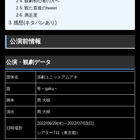
観劇初心者の方へ
観た直後のtweet
満足度
感想(ネタバレあり)
公演前情報
公演・観劇データ
団体名
演劇ユニットアムアネ
題
萼～gaku～
脚本
周 大樹
演出
周 大樹
2022/06/29(水)～2022/07/03(日)
日時場所
シアター711（東京都）