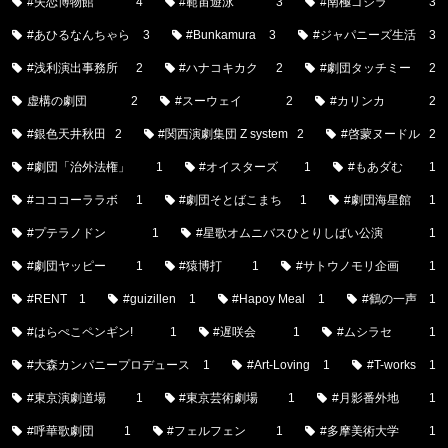
#失恋博物館
4
#範宙遊泳
3
#南極ゴジラ
3
#あひるなんちゃら
3
#Bunkamura
3
#ジャパニーズ生活
3
#浅利演出事務所
2
#ハナコキカク
2
#劇団タッチミー
2
虚構の劇団
2
#スーウェイ
2
#カリンカ
2
#銀色天井秋田
2
#関西演劇集団 Z system
2
#啓蒙ヌードル
2
#劇団「治外法権」
1
#オイスターズ
1
#もあダむ
1
#コココーララボ
1
#劇団そとばこまち
1
#劇団海星館
1
#プテラノドン
1
#星歌オムニバスひとりしばい公演
1
#劇団ヤッピー
1
#猿博打
1
#サトウノモリ企画
1
#RENT
1
#guizillen
1
#Hapoy Meal
1
#鶴の一声
1
#はらぺこペンギン!
1
#遅咲会
1
#ムシラセ
1
#大森カンパニープロデュース
1
#Art-Loving
1
#T-works
1
#東京演劇道場
1
#東京芸術劇場
1
#月影番外地
1
#呼華歌劇団
1
#フェルフェン
1
#多摩美術大学
1