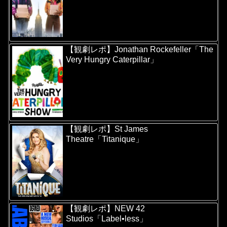
【観劇レポ】Jonathan Rockefeller「The
Very Hungry Caterpillar」
【観劇レポ】St James
Theatre「Titanique」
【観劇レポ】NEW 42
Studios「Label•less」