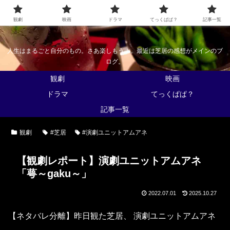
なんかくうかい
観劇
映画
ドラマ
てっくぱぱ？
記事一覧
人生はまるごと自分のもの。さあ楽しもう！。最近は芝居の感想がメインのブ
ログ。
観劇
映画
ドラマ
てっくぱぱ？
記事一覧
観劇
#芝居
#演劇ユニットアムアネ
【観劇レポート】演劇ユニットアムアネ
「萼～gaku～」
2022.07.01
2025.10.27
【ネタバレ分離】昨日観た芝居、 演劇ユニットアムアネ