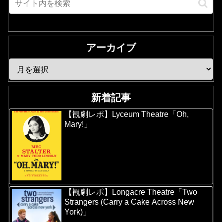
アーカイブ
新着記事
【観劇レポ】Lyceum Theatre「Oh,
Mary!」
【観劇レポ】Longacre Theatre「Two
Strangers (Carry a Cake Across New
York)」