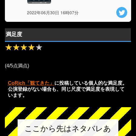
2022年06月30日 16時07分
満足度
★★★★★
★★★★★
(4/5点満点)
CoRich「観てきた」
に投稿している個人的な満足度。
公演登録がない場合も、同じ尺度で満足度を表現して
います。
ここから先はネタバレあ