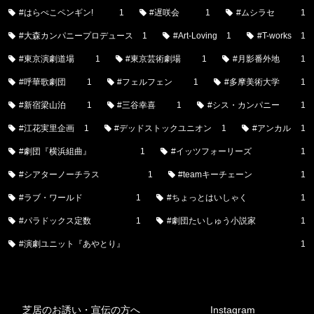
#はらぺこペンギン!
1
#遅咲会
1
#ムシラセ
1
#大森カンパニープロデュース
1
#Art-Loving
1
#T-works
1
#東京演劇道場
1
#東京芸術劇場
1
#月影番外地
1
#呼華歌劇団
1
#フェルフェン
1
#多摩美術大学
1
#新宿梁山泊
1
#三谷幸喜
1
#シス・カンパニー
1
#江花実里企画
1
#デッドストックユニオン
1
#アンカル
1
#劇団『横浜組曲』
1
#イッツフォーリーズ
1
#シアターノーチラス
1
#teamキーチェーン
1
#ラブ・ワールド
1
#ちょっとはいしゃく
1
#パラドックス定数
1
#劇団たいしゅう小説家
1
#演劇ユニット『あやとり』
1
芝居のお誘い・宣伝の方へ
Instagram