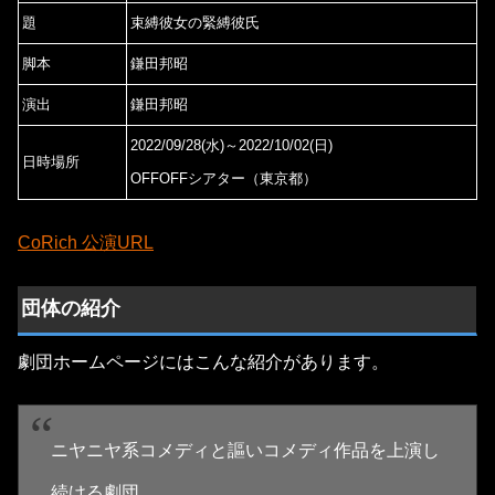
題
束縛彼女の緊縛彼氏
脚本
鎌田邦昭
演出
鎌田邦昭
2022/09/28(水)～2022/10/02(日)
日時場所
OFFOFFシアター（東京都）
CoRich 公演URL
団体の紹介
劇団ホームページにはこんな紹介があります。
ニヤニヤ系コメディと謳いコメディ作品を上演し
続ける劇団。