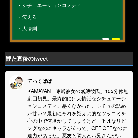
・シチュエーションコメディ
・笑える
・人情劇
観た直後のtweet
てっくぱぱ
KAMAYAN「束縛彼女の緊縛彼氏」105分休無
劇団初見。最終的には人情話なシチュエーシ
ョンコメディ。悪くなかった。シチュの詰め
が甘い？最初にそれを疑えよ的なツッコミを
心の中で何度かしてしまうけど。平凡なリビ
ングなのにキャラが立って、OFF OFFなのに
迫力があった。悪友と隣人とお兄さんがい