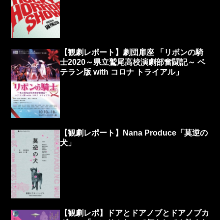
【観劇レポート】劇団扉座 「リボンの騎
士2020～県立鷲尾高校演劇部奮闘記～ ベ
テラン版 with コロナ トライアル」
【観劇レポート】Nana Produce「莫逆の
犬」
【観劇レポ】ドアとドアノブとドアノブカ