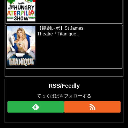
【観劇レポ】St James
Theatre「Titanique」
RSS/Feedly
てっくぱぱをフォローする