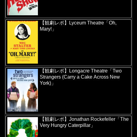
【観劇レポ】Lyceum Theatre「Oh,
Mary!」
【観劇レポ】Longacre Theatre「Two
Strangers (Carry a Cake Across New
York)」
【観劇レポ】Jonathan Rockefeller「The
Very Hungry Caterpillar」