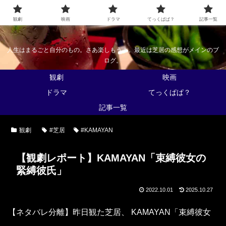
なんかくうかい
観劇
映画
ドラマ
てっくぱぱ？
記事一覧
人生はまるごと自分のもの。さあ楽しもう！。最近は芝居の感想がメインのブ
ログ。
観劇
映画
ドラマ
てっくぱぱ？
記事一覧
観劇
#芝居
#KAMAYAN
【観劇レポート】KAMAYAN「束縛彼女の
緊縛彼氏」
2022.10.01
2025.10.27
【ネタバレ分離】昨日観た芝居、 KAMAYAN「束縛彼女