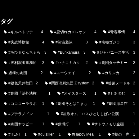
タグ
#キルハトッテ
4
#息切れカメレオン
4
#青春事情
4
#失恋博物館
4
#範宙遊泳
3
#南極ゴジラ
3
#あひるなんちゃら
3
#Bunkamura
3
#ジャパニーズ生活
3
#浅利演出事務所
2
#ハナコキカク
2
#劇団タッチミー
2
虚構の劇団
2
#スーウェイ
2
#カリンカ
2
#銀色天井秋田
2
#関西演劇集団 Z system
2
#啓蒙ヌードル
2
#劇団「治外法権」
1
#オイスターズ
1
#もあダむ
1
#コココーララボ
1
#劇団そとばこまち
1
#劇団海星館
1
#プテラノドン
1
#星歌オムニバスひとりしばい公演
1
#劇団ヤッピー
1
#猿博打
1
#サトウノモリ企画
1
#RENT
1
#guizillen
1
#Hapoy Meal
1
#鶴の一声
1