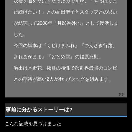
決着を迎えたはずだったのですが、「やっぱりま
だ続けたい！」との高田聖子とスタッフとの思い
が結実して2008年「月影番外地」として復活しま
した。
今回の脚本は『くじけまみれ』『つんざき行路、
されるがまま』『どどめ雪』の福原充則。
演出は木野花。抜群の相性で演劇界最強のコンビ
との期待が高い2人が4たびタッグを組みます。
事前に分かるストーリーは?
こんな記載を見つけました