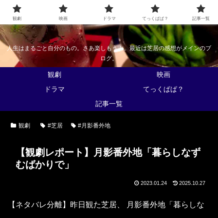
なんかくうかい
観劇
映画
ドラマ
てっくぱぱ？
記事一覧
人生はまるごと自分のもの。さあ楽しもう！。最近は芝居の感想がメインのブ
ログ。
観劇
映画
ドラマ
てっくぱぱ？
記事一覧
観劇
#芝居
#月影番外地
【観劇レポート】月影番外地「暮らしなず
むばかりで」
2023.01.24
2025.10.27
【ネタバレ分離】昨日観た芝居、 月影番外地「暮らしな