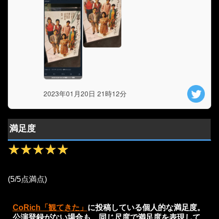
2023年01月20日 21時12分
満足度
★★★★★
★★★★★
(5/5点満点)
CoRich「観てきた」
に投稿している個人的な満足度。
公演登録がない場合も、同じ尺度で満足度を表現して