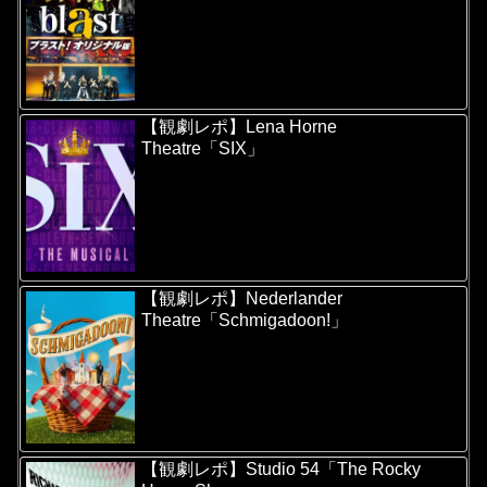
【観劇レポ】Lena Horne
Theatre「SIX」
【観劇レポ】Nederlander
Theatre「Schmigadoon!」
【観劇レポ】Studio 54「The Rocky