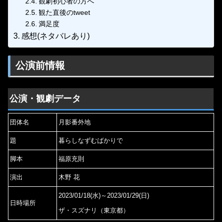
観劇初心者の方へ
観た直後のtweet
満足度
感想(ネタバレあり)
公演前情報
公演・観劇データ
団体名
月影番外地
題
暮らしなずむばかりで
脚本
福原充則
演出
木野 花
2023/01/18(水)～2023/01/29(日)
日時場所
ザ・スズナリ（東京都）