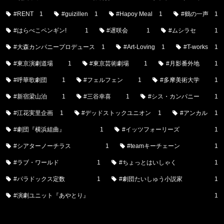
#RENT
1
#guizillen
1
#Hapoy Meal
1
#鶴の一声
1
#はらぺこペンギン!
1
#遅咲会
1
#ムシラセ
1
#大森カンパニープロデュース
1
#Art-Loving
1
#T-works
1
#東京演劇道場
1
#東京芸術劇場
1
#月影番外地
1
#呼華歌劇団
1
#フェルフェン
1
#多摩美術大学
1
#新宿梁山泊
1
#三谷幸喜
1
#シス・カンパニー
1
#江花実里企画
1
#デッドストックユニオン
1
#アンカル
1
#劇団『横浜組曲』
1
#イッツフォーリーズ
1
#シアターノーチラス
1
#teamキーチェーン
1
#ラブ・ワールド
1
#ちょっとはいしゃく
1
#パラドックス定数
1
#劇団たいしゅう小説家
1
#演劇ユニット『あやとり』
1