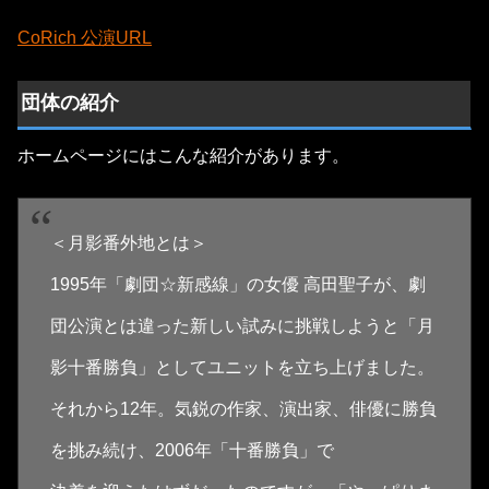
CoRich 公演URL
団体の紹介
ホームページにはこんな紹介があります。
＜月影番外地とは＞
1995年「劇団☆新感線」の女優 高田聖子が、劇
団公演とは違った新しい試みに挑戦しようと「月
影十番勝負」としてユニットを立ち上げました。
それから12年。気鋭の作家、演出家、俳優に勝負
を挑み続け、2006年「十番勝負」で