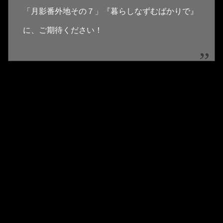
「月影番外地その７」『暮らしなずむばかりで』
に、ご期待ください！