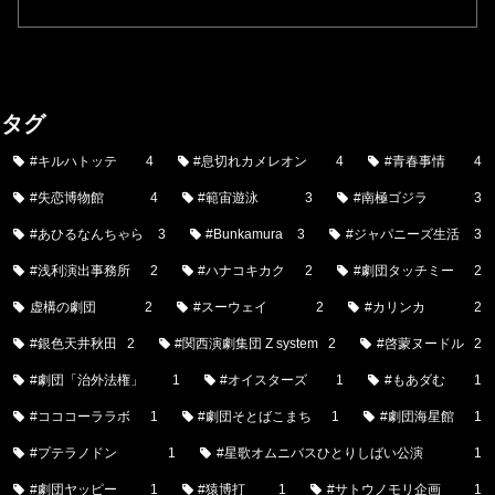
タグ
#キルハトッテ
4
#息切れカメレオン
4
#青春事情
4
#失恋博物館
4
#範宙遊泳
3
#南極ゴジラ
3
#あひるなんちゃら
3
#Bunkamura
3
#ジャパニーズ生活
3
#浅利演出事務所
2
#ハナコキカク
2
#劇団タッチミー
2
虚構の劇団
2
#スーウェイ
2
#カリンカ
2
#銀色天井秋田
2
#関西演劇集団 Z system
2
#啓蒙ヌードル
2
#劇団「治外法権」
1
#オイスターズ
1
#もあダむ
1
#コココーララボ
1
#劇団そとばこまち
1
#劇団海星館
1
#プテラノドン
1
#星歌オムニバスひとりしばい公演
1
#劇団ヤッピー
1
#猿博打
1
#サトウノモリ企画
1