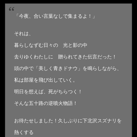
「今夜、合い言葉なしで集まるよ！」
それは、
暮らしなずむ日々の 光と影の中
去りゆくわたしに 贈られてきた伝言だった！
頭の中で「美しく青きドナウ」を鳴らしながら、
私は部屋を飛び出していく。
明日を想えば、死がちらつく！
そんな五十路の逆噴火物語！
お待たせしました！久しぶりに下北沢スズナリを
熱くする