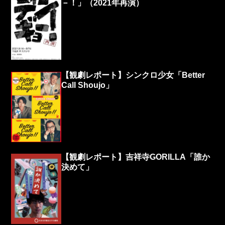
－！」（2021年再演）
【観劇レポート】シンクロ少女「Better
Call Shoujo」
【観劇レポート】吉祥寺GORILLA「誰か
決めて」